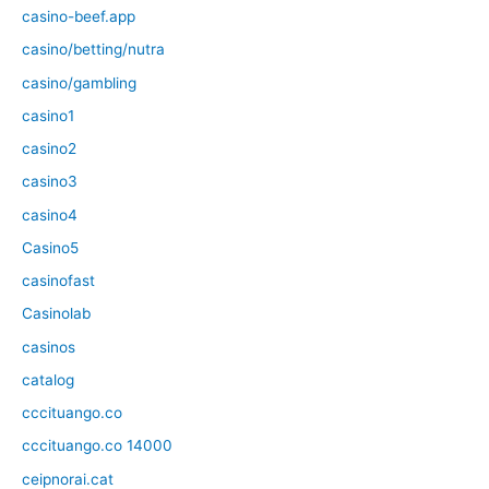
casino-beef.app
casino/betting/nutra
casino/gambling
casino1
casino2
casino3
casino4
Casino5
casinofast
Casinolab
casinos
catalog
cccituango.co
cccituango.co 14000
ceipnorai.cat