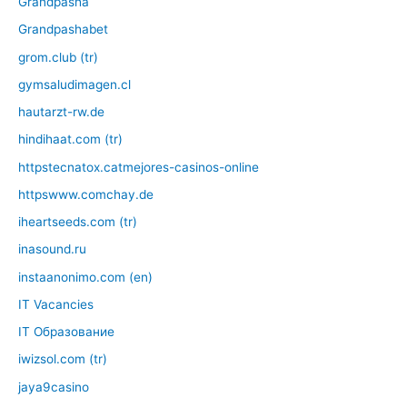
Grandpasha
Grandpashabet
grom.club (tr)
gymsaludimagen.cl
hautarzt-rw.de
hindihaat.com (tr)
httpstecnatox.catmejores-casinos-online
httpswww.comchay.de
iheartseeds.com (tr)
inasound.ru
instaanonimo.com (en)
IT Vacancies
IT Образование
iwizsol.com (tr)
jaya9casino