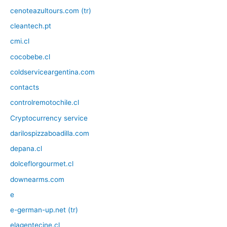
cenoteazultours.com (tr)
cleantech.pt
cmi.cl
cocobebe.cl
coldserviceargentina.com
contacts
controlremotochile.cl
Cryptocurrency service
darilospizzaboadilla.com
depana.cl
dolceflorgourmet.cl
downearms.com
e
e-german-up.net (tr)
elagentecine.cl