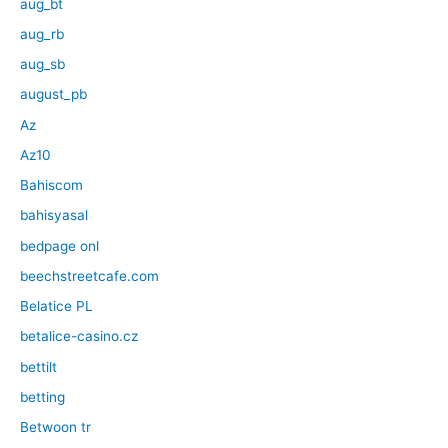
aug_bt
aug_rb
aug_sb
august_pb
Az
Az10
Bahiscom
bahisyasal
bedpage onl
beechstreetcafe.com
Belatice PL
betalice-casino.cz
bettilt
betting
Betwoon tr