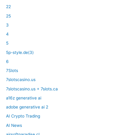
22
25
3
4
5
5p-style.de(3)
6
7Slots
7slotscasino.us
7slotscasino.us + 7slots.ca
a16z generative ai
adobe generative ai 2
AI Crypto Trading
AI News
airsoftparadise.cl