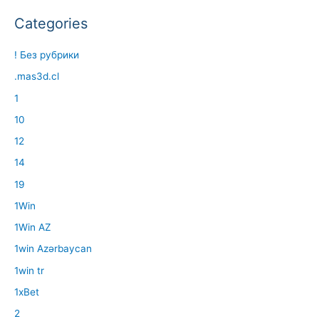
Categories
! Без рубрики
.mas3d.cl
1
10
12
14
19
1Win
1Win AZ
1win Azərbaycan
1win tr
1xBet
2