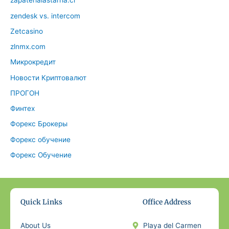
zapaterialastarria.cl
zendesk vs. intercom
Zetcasino
zlnmx.com
Микрокредит
Новости Криптовалют
ПРОГОН
Финтех
Форекс Брокеры
Форекс обучение
Форекс Обучение
Quick Links
Office Address
About Us
Playa del Carmen