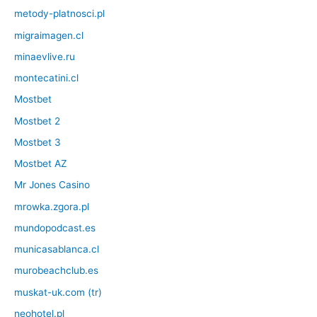
metody-platnosci.pl
migraimagen.cl
minaevlive.ru
montecatini.cl
Mostbet
Mostbet 2
Mostbet 3
Mostbet AZ
Mr Jones Casino
mrowka.zgora.pl
mundopodcast.es
municasablanca.cl
murobeachclub.es
muskat-uk.com (tr)
neohotel.pl