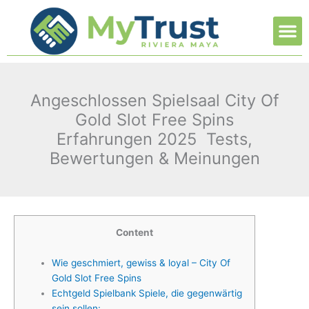
Ir
M
al
contenido
Angeschlossen Spielsaal City Of
Gold Slot Free Spins
Erfahrungen 2025 ️ Tests,
Bewertungen & Meinungen
Content
Wie geschmiert, gewiss & loyal – City Of
Gold Slot Free Spins
Echtgeld Spielbank Spiele, die gegenwärtig
sein sollen: