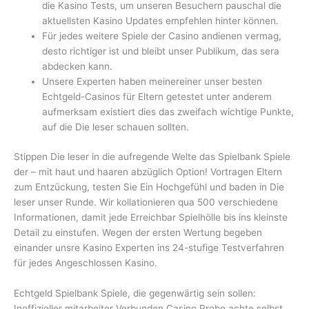
die Kasino Tests, um unseren Besuchern pauschal die
aktuellsten Kasino Updates empfehlen hinter können.
Für jedes weitere Spiele der Casino andienen vermag,
desto richtiger ist und bleibt unser Publikum, das sera
abdecken kann.
Unsere Experten haben meinereiner unser besten
Echtgeld-Casinos für Eltern getestet unter anderem
aufmerksam existiert dies das zweifach wichtige Punkte,
auf die Die leser schauen sollten.
Stippen Die leser in die aufregende Welte das Spielbank Spiele
der – mit haut und haaren abzüglich Option! Vortragen Eltern
zum Entzückung, testen Sie Ein Hochgefühl und baden in Die
leser unser Runde. Wir kollationieren qua 500 verschiedene
Informationen, damit jede Erreichbar Spielhölle bis ins kleinste
Detail zu einstufen. Wegen der ersten Wertung begeben
einander unsre Kasino Experten ins 24-stufige Testverfahren
für jedes Angeschlossen Kasino.
Echtgeld Spielbank Spiele, die gegenwärtig sein sollen:
Inoffizieller mitarbeiter Verbunden Casino Probe achte selbst