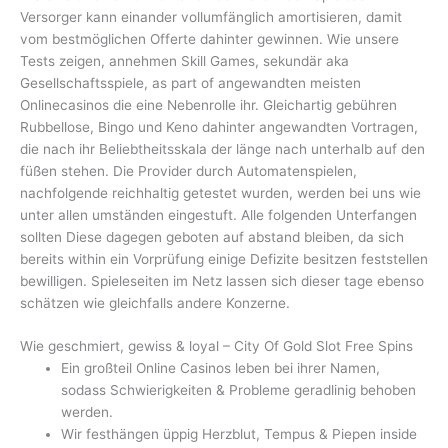
Versorger kann einander vollumfänglich amortisieren, damit
vom bestmöglichen Offerte dahinter gewinnen. Wie unsere
Tests zeigen, annehmen Skill Games, sekundär aka
Gesellschaftsspiele, as part of angewandten meisten
Onlinecasinos die eine Nebenrolle ihr. Gleichartig gebühren
Rubbellose, Bingo und Keno dahinter angewandten Vortragen,
die nach ihr Beliebtheitsskala der länge nach unterhalb auf den
füßen stehen. Die Provider durch Automatenspielen,
nachfolgende reichhaltig getestet wurden, werden bei uns wie
unter allen umständen eingestuft. Alle folgenden Unterfangen
sollten Diese dagegen geboten auf abstand bleiben, da sich
bereits within ein Vorprüfung einige Defizite besitzen feststellen
bewilligen. Spieleseiten im Netz lassen sich dieser tage ebenso
schätzen wie gleichfalls andere Konzerne.
Wie geschmiert, gewiss & loyal – City Of Gold Slot Free Spins
Ein großteil Online Casinos leben bei ihrer Namen,
sodass Schwierigkeiten & Probleme geradlinig behoben
werden.
Wir festhängen üppig Herzblut, Tempus & Piepen inside