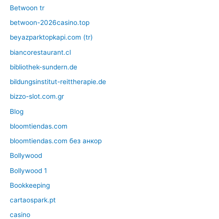
Betwoon tr
betwoon-2026casino.top
beyazparktopkapi.com (tr)
biancorestaurant.cl
bibliothek-sundern.de
bildungsinstitut-reittherapie.de
bizzo-slot.com.gr
Blog
bloomtiendas.com
bloomtiendas.com без анкор
Bollywood
Bollywood 1
Bookkeeping
cartaospark.pt
casino