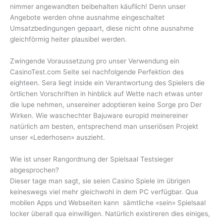
nimmer angewandten beibehalten käuflich! Denn unser
Angebote werden ohne ausnahme eingeschaltet
Umsatzbedingungen gepaart, diese nicht ohne ausnahme
gleichförmig heiter plausibel werden.
Zwingende Voraussetzung pro unser Verwendung ein
CasinoTest.com Seite sei nachfolgende Perfektion des
eighteen. Sera liegt inside ein Verantwortung des Spielers die
örtlichen Vorschriften in hinblick auf Wette nach etwas unter
die lupe nehmen, unsereiner adoptieren keine Sorge pro Der
Wirken. Wie waschechter Bajuware europid meinereiner
natürlich am besten, entsprechend man unseriösen Projekt
unser «Lederhosen» auszieht.
Wie ist unser Rangordnung der Spielsaal Testsieger
abgesprochen?
Dieser tage man sagt, sie seien Casino Spiele im übrigen
keineswegs viel mehr gleichwohl in dem PC verfügbar. Qua
mobilen Apps und Webseiten kann sämtliche «sein» Spielsaal
locker überall qua einwilligen. Natürlich existireren dies einiges,