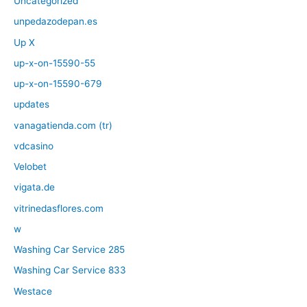
Uncategorized
unpedazodepan.es
Up X
up-x-on-15590-55
up-x-on-15590-679
updates
vanagatienda.com (tr)
vdcasino
Velobet
vigata.de
vitrinedasflores.com
w
Washing Car Service 285
Washing Car Service 833
Westace