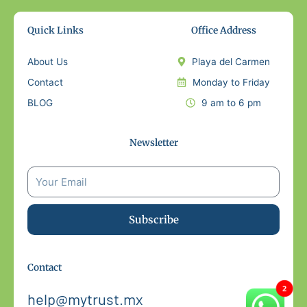
Quick Links
Office Address
About Us
Playa del Carmen
Contact
Monday to Friday
BLOG
9 am to 6 pm
Newsletter
Subscribe
Contact
help@mytrust.mx