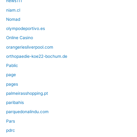
news111
niam.cl
Nomad
olympodeportivo.es
Online Casino
orangeriesliverpool.com
orthopaedie-koe22-bochum.de
Pablic
page
pages
palmeirasshopping.pt
paribahis
parquedonalindu.com
Pars
pdrc