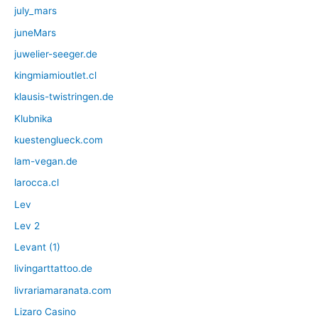
july_mars
juneMars
juwelier-seeger.de
kingmiamioutlet.cl
klausis-twistringen.de
Klubnika
kuestenglueck.com
lam-vegan.de
larocca.cl
Lev
Lev 2
Levant (1)
livingarttattoo.de
livrariamaranata.com
Lizaro Casino