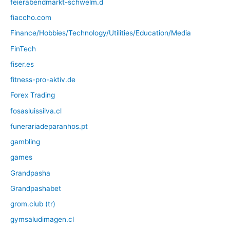
feierabendmarkt-schwelm.d
fiaccho.com
Finance/Hobbies/Technology/Utilities/Education/Media
FinTech
fiser.es
fitness-pro-aktiv.de
Forex Trading
fosasluissilva.cl
funerariadeparanhos.pt
gambling
games
Grandpasha
Grandpashabet
grom.club (tr)
gymsaludimagen.cl