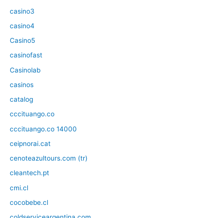
casino3
casino4
Casino5
casinofast
Casinolab
casinos
catalog
cccituango.co
cccituango.co 14000
ceipnorai.cat
cenoteazultours.com (tr)
cleantech.pt
cmi.cl
cocobebe.cl
coldserviceargentina.com