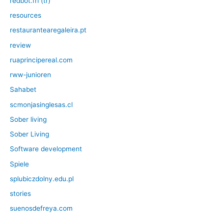
redbot.frl (tr)
resources
restaurantearegaleira.pt
review
ruaprincipereal.com
rww-junioren
Sahabet
scmonjasinglesas.cl
Sober living
Sober Living
Software development
Spiele
splubiczdolny.edu.pl
stories
suenosdefreya.com