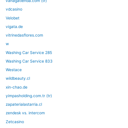
vanagatienda.com (tr)
vdcasino
Velobet
vigata.de
vitrinedasflores.com
w
Washing Car Service 285
Washing Car Service 833
Westace
wildbeauty.cl
xin-chao.de
yimpasholding.com.tr (tr)
zapaterialastarria.cl
zendesk vs. intercom
Zetcasino