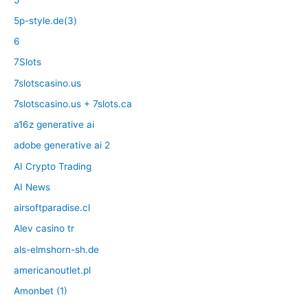
5p-style.de(3)
6
7Slots
7slotscasino.us
7slotscasino.us + 7slots.ca
a16z generative ai
adobe generative ai 2
AI Crypto Trading
AI News
airsoftparadise.cl
Alev casino tr
als-elmshorn-sh.de
americanoutlet.pl
Amonbet (1)