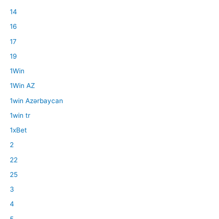
14
16
17
19
1Win
1Win AZ
1win Azərbaycan
1win tr
1xBet
2
22
25
3
4
5