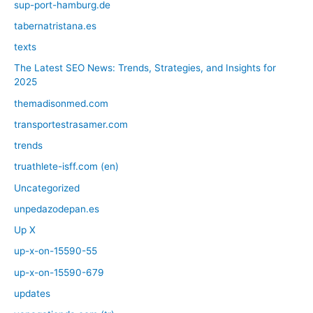
sup-port-hamburg.de
tabernatristana.es
texts
The Latest SEO News: Trends, Strategies, and Insights for
2025
themadisonmed.com
transportestrasamer.com
trends
truathlete-isff.com (en)
Uncategorized
unpedazodepan.es
Up X
up-x-on-15590-55
up-x-on-15590-679
updates