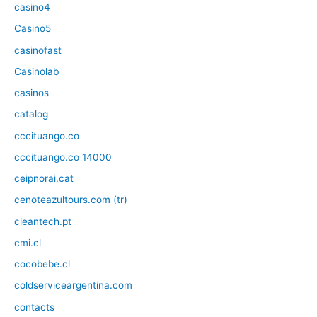
casino4
Casino5
casinofast
Casinolab
casinos
catalog
cccituango.co
cccituango.co 14000
ceipnorai.cat
cenoteazultours.com (tr)
cleantech.pt
cmi.cl
cocobebe.cl
coldserviceargentina.com
contacts