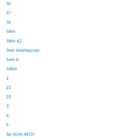
16
17
19
1Win
1Win AZ
1win Azərbaycan
1win tr
1xBet
2
22
25
3
4
5
5p-style.de(3)