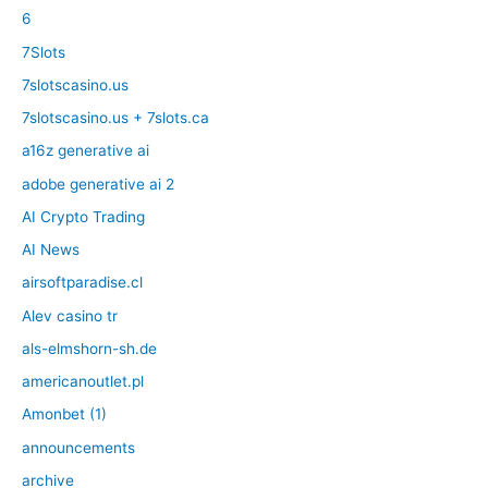
6
7Slots
7slotscasino.us
7slotscasino.us + 7slots.ca
a16z generative ai
adobe generative ai 2
AI Crypto Trading
AI News
airsoftparadise.cl
Alev casino tr
als-elmshorn-sh.de
americanoutlet.pl
Amonbet (1)
announcements
archive