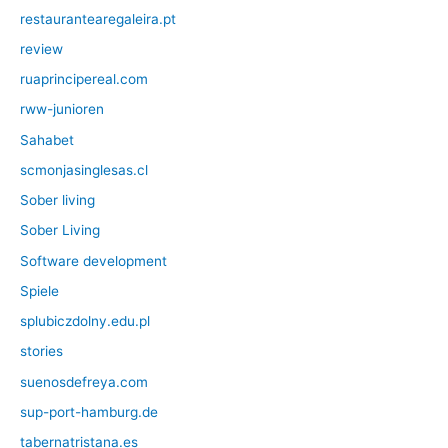
restaurantearegaleira.pt
review
ruaprincipereal.com
rww-junioren
Sahabet
scmonjasinglesas.cl
Sober living
Sober Living
Software development
Spiele
splubiczdolny.edu.pl
stories
suenosdefreya.com
sup-port-hamburg.de
tabernatristana.es