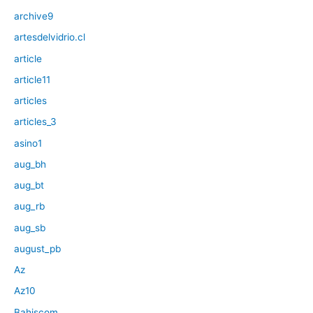
archive9
artesdelvidrio.cl
article
article11
articles
articles_3
asino1
aug_bh
aug_bt
aug_rb
aug_sb
august_pb
Az
Az10
Bahiscom