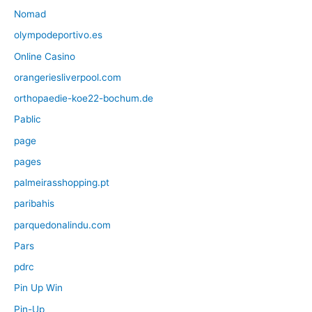
Nomad
olympodeportivo.es
Online Casino
orangeriesliverpool.com
orthopaedie-koe22-bochum.de
Pablic
page
pages
palmeirasshopping.pt
paribahis
parquedonalindu.com
Pars
pdrc
Pin Up Win
Pin-Up