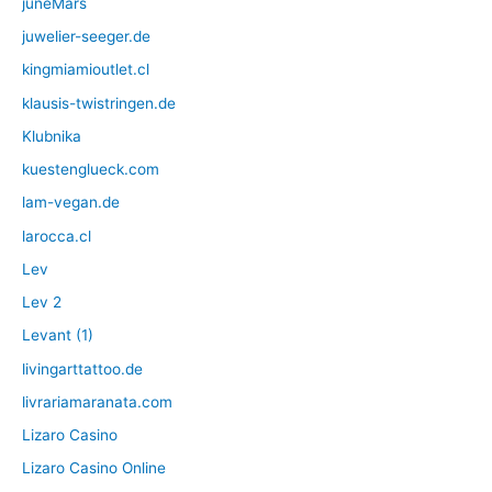
juneMars
juwelier-seeger.de
kingmiamioutlet.cl
klausis-twistringen.de
Klubnika
kuestenglueck.com
lam-vegan.de
larocca.cl
Lev
Lev 2
Levant (1)
livingarttattoo.de
livrariamaranata.com
Lizaro Casino
Lizaro Casino Online