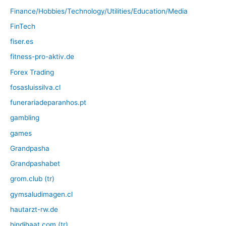
Finance/Hobbies/Technology/Utilities/Education/Media
FinTech
fiser.es
fitness-pro-aktiv.de
Forex Trading
fosasluissilva.cl
funerariadeparanhos.pt
gambling
games
Grandpasha
Grandpashabet
grom.club (tr)
gymsaludimagen.cl
hautarzt-rw.de
hindihaat.com (tr)