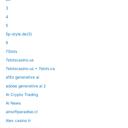
3
4
5
5p-style.de(3)
6
7Slots
7slotscasino.us
7slotscasino.us + 7slots.ca
a16z generative ai
adobe generative ai 2
AI Crypto Trading
AI News
airsoftparadise.cl
Alev casino tr