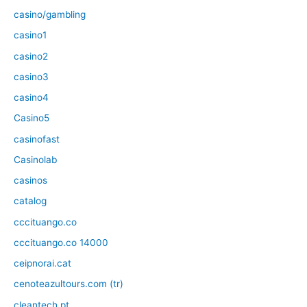
casino/gambling
casino1
casino2
casino3
casino4
Casino5
casinofast
Casinolab
casinos
catalog
cccituango.co
cccituango.co 14000
ceipnorai.cat
cenoteazultours.com (tr)
cleantech.pt