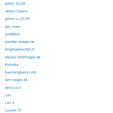
jetton 23.09
Jetton Casino
jetton ru 23.09
july_mars
juneMars
juwelier-seeger.de
kingmiamioutlet.cl
klausis-twistringen.de
Klubnika
kuestenglueck.com
lam-vegan.de
larocca.cl
Lev
Lev 2
Levant (1)