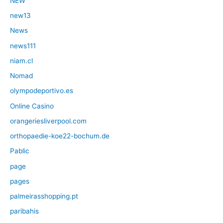
NEW
new13
News
news111
niam.cl
Nomad
olympodeportivo.es
Online Casino
orangeriesliverpool.com
orthopaedie-koe22-bochum.de
Pablic
page
pages
palmeirasshopping.pt
paribahis