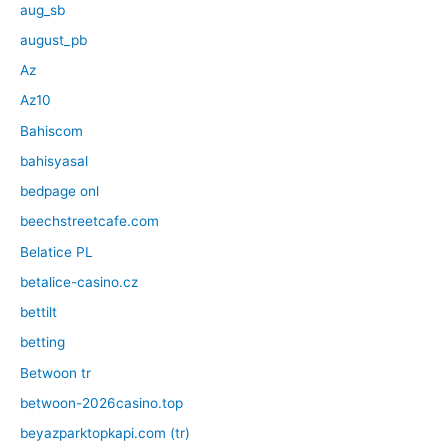
aug_sb
august_pb
Az
Az10
Bahiscom
bahisyasal
bedpage onl
beechstreetcafe.com
Belatice PL
betalice-casino.cz
bettilt
betting
Betwoon tr
betwoon-2026casino.top
beyazparktopkapi.com (tr)