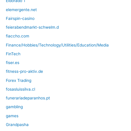
Eldorado 1
elemergente.net
Fairspin-casino
feierabendmarkt-schwelm.d
fiaccho.com
Finance/Hobbies/Technology/Utilities/Education/Media
FinTech
fiser.es
fitness-pro-aktiv.de
Forex Trading
fosasluissilva.cl
funerariadeparanhos.pt
gambling
games
Grandpasha