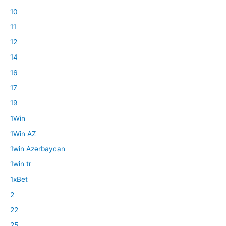
10
11
12
14
16
17
19
1Win
1Win AZ
1win Azərbaycan
1win tr
1xBet
2
22
25