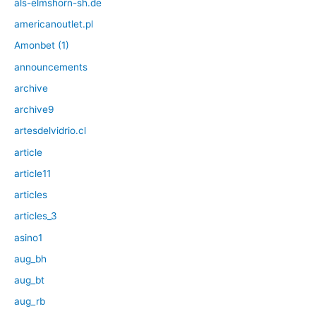
als-elmshorn-sh.de
americanoutlet.pl
Amonbet (1)
announcements
archive
archive9
artesdelvidrio.cl
article
article11
articles
articles_3
asino1
aug_bh
aug_bt
aug_rb