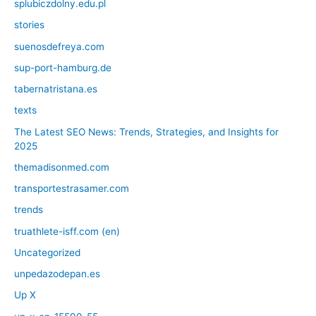
splubiczdolny.edu.pl
stories
suenosdefreya.com
sup-port-hamburg.de
tabernatristana.es
texts
The Latest SEO News: Trends, Strategies, and Insights for
2025
themadisonmed.com
transportestrasamer.com
trends
truathlete-isff.com (en)
Uncategorized
unpedazodepan.es
Up X