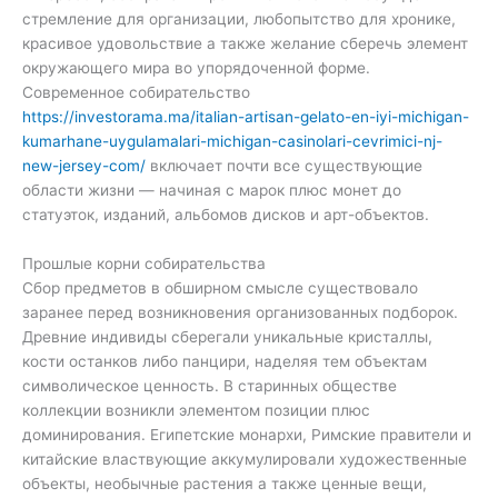
стремление для организации, любопытство для хронике,
красивое удовольствие а также желание сберечь элемент
окружающего мира во упорядоченной форме.
Современное собирательство
https://investorama.ma/italian-artisan-gelato-en-iyi-michigan-
kumarhane-uygulamalari-michigan-casinolari-cevrimici-nj-
new-jersey-com/
включает почти все существующие
области жизни — начиная с марок плюс монет до
статуэток, изданий, альбомов дисков и арт-объектов.
Прошлые корни собирательства
Сбор предметов в обширном смысле существовало
заранее перед возникновения организованных подборок.
Древние индивиды сберегали уникальные кристаллы,
кости останков либо панцири, наделяя тем объектам
символическое ценность. В старинных обществе
коллекции возникли элементом позиции плюс
доминирования. Египетские монархи, Римские правители и
китайские властвующие аккумулировали художественные
объекты, необычные растения а также ценные вещи,