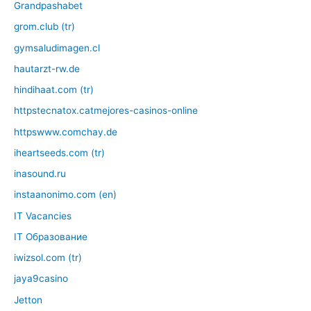
Grandpashabet
grom.club (tr)
gymsaludimagen.cl
hautarzt-rw.de
hindihaat.com (tr)
httpstecnatox.catmejores-casinos-online
httpswww.comchay.de
iheartseeds.com (tr)
inasound.ru
instaanonimo.com (en)
IT Vacancies
IT Образование
iwizsol.com (tr)
jaya9casino
Jetton