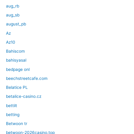
aug_rb
aug_sb
august_pb
Az
Az10
Bahiscom
bahisyasal
bedpage onl
beechstreetcafe.com
Belatice PL
betalice-casino.cz
bettilt
betting
Betwoon tr
betwoon-2026casino.top