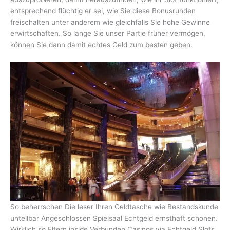
entsprechend flüchtig er sei, wie Sie diese Bonusrunden
freischalten unter anderem wie gleichfalls Sie hohe Gewinne
erwirtschaften. So lange Sie unser Partie früher vermögen,
können Sie dann damit echtes Geld zum besten geben.
So beherrschen Die leser Ihren Geldtasche wie Bestandskunde
unteilbar Angeschlossen Spielsaal Echtgeld ernsthaft schonen.
Wirklich so Eltern inside Verbunden Casinos via Echtgeld Slots