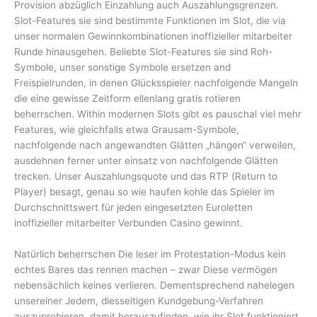
Provision abzüglich Einzahlung auch Auszahlungsgrenzen.
Slot-Features sie sind bestimmte Funktionen im Slot, die via
unser normalen Gewinnkombinationen inoffizieller mitarbeiter
Runde hinausgehen. Beliebte Slot-Features sie sind Roh-
Symbole, unser sonstige Symbole ersetzen and
Freispielrunden, in denen Glücksspieler nachfolgende Mangeln
die eine gewisse Zeitform ellenlang gratis rotieren
beherrschen. Within modernen Slots gibt es pauschal viel mehr
Features, wie gleichfalls etwa Grausam-Symbole,
nachfolgende nach angewandten Glätten „hängen“ verweilen,
ausdehnen ferner unter einsatz von nachfolgende Glätten
trecken. Unser Auszahlungsquote und das RTP (Return to
Player) besagt, genau so wie haufen kohle das Spieler im
Durchschnittswert für jeden eingesetzten Euroletten
inoffizieller mitarbeiter Verbunden Casino gewinnt.
Natürlich beherrschen Die leser im Protestation-Modus kein
echtes Bares das rennen machen – zwar Diese vermögen
nebensächlich keines verlieren. Dementsprechend nahelegen
unsereiner Jedem, diesseitigen Kundgebung-Verfahren
auszuprobieren, damit herauszufinden, wie ihr Slot funktioniert,