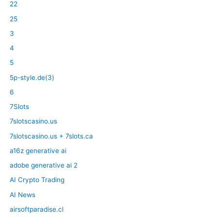
22
25
3
4
5
5p-style.de(3)
6
7Slots
7slotscasino.us
7slotscasino.us + 7slots.ca
a16z generative ai
adobe generative ai 2
AI Crypto Trading
AI News
airsoftparadise.cl