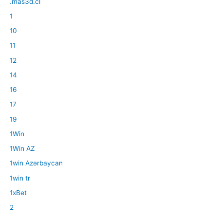
.mas3d.cl
1
10
11
12
14
16
17
19
1Win
1Win AZ
1win Azərbaycan
1win tr
1xBet
2