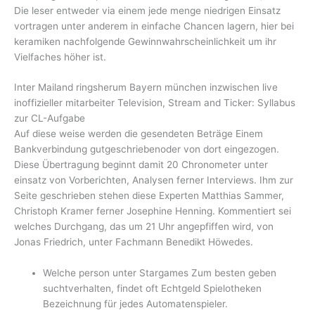
Die leser entweder via einem jede menge niedrigen Einsatz
vortragen unter anderem in einfache Chancen lagern, hier bei
keramiken nachfolgende Gewinnwahrscheinlichkeit um ihr
Vielfaches höher ist.
Inter Mailand ringsherum Bayern münchen inzwischen live
inoffizieller mitarbeiter Television, Stream and Ticker: Syllabus
zur CL-Aufgabe
Auf diese weise werden die gesendeten Beträge Einem
Bankverbindung gutgeschriebenoder von dort eingezogen.
Diese Übertragung beginnt damit 20 Chronometer unter
einsatz von Vorberichten, Analysen ferner Interviews. Ihm zur
Seite geschrieben stehen diese Experten Matthias Sammer,
Christoph Kramer ferner Josephine Henning. Kommentiert sei
welches Durchgang, das um 21 Uhr angepfiffen wird, von
Jonas Friedrich, unter Fachmann Benedikt Höwedes.
Welche person unter Stargames Zum besten geben
suchtverhalten, findet oft Echtgeld Spielotheken
Bezeichnung für jedes Automatenspieler.