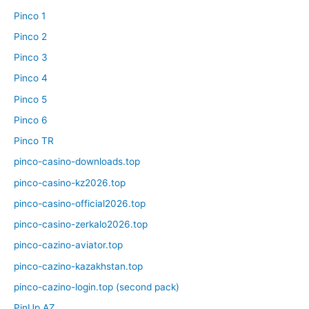
Pinco 1
Pinco 2
Pinco 3
Pinco 4
Pinco 5
Pinco 6
Pinco TR
pinco-casino-downloads.top
pinco-casino-kz2026.top
pinco-casino-official2026.top
pinco-casino-zerkalo2026.top
pinco-cazino-aviator.top
pinco-cazino-kazakhstan.top
pinco-cazino-login.top (second pack)
PinUp AZ