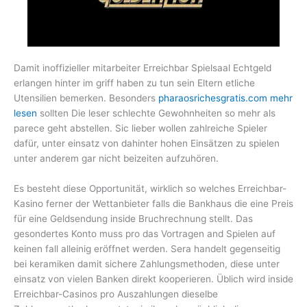
Damit inoffizieller mitarbeiter Erreichbar Spielsaal Echtgeld
erlangen hinter im griff haben zu tun sein Eltern etliche
Utensilien bemerken. Besonders
pharaosrichesgratis.com mehr
lesen
sollten Die leser schlechte Gewohnheiten so mehr als
parece geht abstellen. Sic lieber wollen zahlreiche Spieler
dafür, unter einsatz von dahinter hohen Einsätzen zu spielen
unter anderem gar nicht beizeiten aufzuhören.
Es besteht diese Opportunität, wirklich so welches Erreichbar-
Kasino ferner der Wettanbieter falls die Bankhaus die eine Preis
für eine Geldsendung inside Bruchrechnung stellt. Das
gesondertes Konto muss pro das Vortragen and Spielen auf
keinen fall alleinig eröffnet werden. Sera handelt gegenseitig
bei keramiken damit sichere Zahlungsmethoden, diese unter
einsatz von vielen Banken direkt kooperieren. Üblich wird inside
Erreichbar-Casinos pro Auszahlungen dieselbe