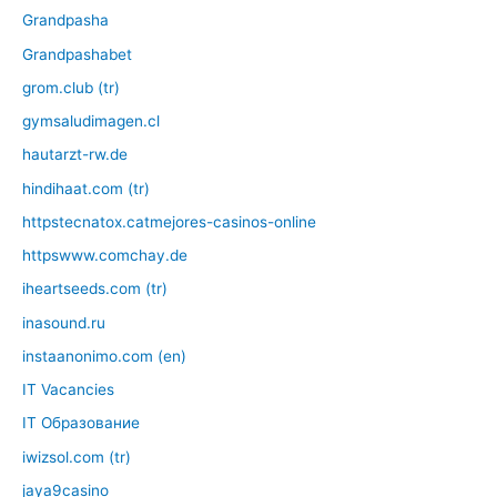
Grandpasha
Grandpashabet
grom.club (tr)
gymsaludimagen.cl
hautarzt-rw.de
hindihaat.com (tr)
httpstecnatox.catmejores-casinos-online
httpswww.comchay.de
iheartseeds.com (tr)
inasound.ru
instaanonimo.com (en)
IT Vacancies
IT Образование
iwizsol.com (tr)
jaya9casino