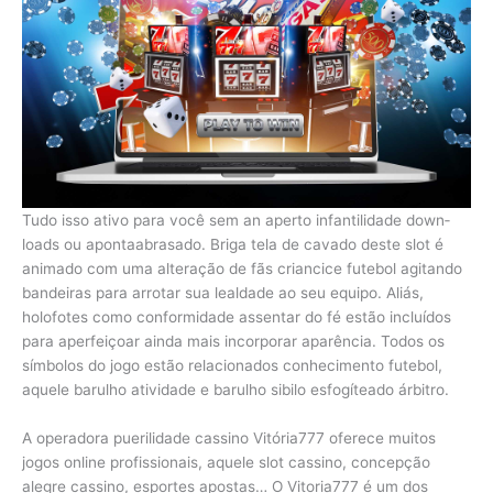
Tudo isso ativo para você sem an aper­to infan­til­i­dade down­
loads ou apon­ta­abrasado. Briga tela de cavado deste slot é
animado com uma alteração de fãs criancice futebol agitando
bandeiras para arrotar sua lealdade ao seu equipo. Aliás,
holofotes como conformidade assentar do fé estão incluídos
para aperfeiçoar ainda mais incorporar aparência. Todos os
símbolos do jogo estão relacionados conhecimento futebol,
aquele barulho atividade e barulho sibilo esfogíteado árbitro.
A operadora puerilidade cassino Vitória777 oferece muitos
jogos online profissionais, aquele slot cassino, concepção
alegre cassino, esportes apostas… O Vitoria777 é um dos