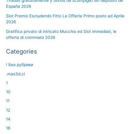
Tiradas gratuitamente y bonos de scompiglio sin depósito de
España 2026
Slot Premio Escludendo Fitto Le Offerte Primo posto ad Aprile
2026
Gratifica privato di intricato Mucchio ed Slot immediati, le
offerte di commiato 2026
Categories
! Без рубрики
.mas3d.cl
1
10
11
12
14
16