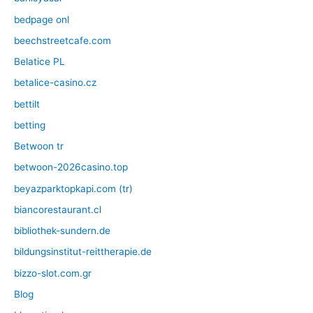
bedpage onl
beechstreetcafe.com
Belatice PL
betalice-casino.cz
bettilt
betting
Betwoon tr
betwoon-2026casino.top
beyazparktopkapi.com (tr)
biancorestaurant.cl
bibliothek-sundern.de
bildungsinstitut-reittherapie.de
bizzo-slot.com.gr
Blog