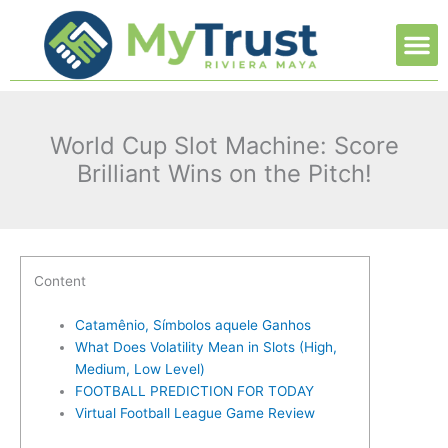
Ir
M
al
contenido
World Cup Slot Machine: Score
Brilliant Wins on the Pitch!
Content
Catamênio, Símbolos aquele Ganhos
What Does Volatility Mean in Slots (High,
Medium, Low Level)
FOOTBALL PREDICTION FOR TODAY
Virtual Football League Game Review