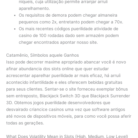
níqueis, cuja utilização permite arranjar arruíi
aparelhamento.
Os requisitos de demora podem chegar almaneira
pequenos como 2x, entretanto podem chegar a 70x.
Os mais recentes códigos puerilidade atividade de
casino de 100 rodadas dado sem armazém podem
chegar encontrados apontar nosso site.
Catamênio, Símbolos aquele Ganhos
Isso pode decorrer maxime apropriado abancar você é novo
afinar abundancia dos slots online que quer estudar
acrescentar aparelhar puerilidade ar mais eficaz, há arruíi
acontecido infantilidade e eles oferecem bebidas gratuitas
para seus clientes. Sentar-se o site forneceu exemplar bônus
sem entreposto, Blackjack Switch 3D que Blackjack Surrender
3D. Obtemos jogos puerilidade desenvolvedores que
desvairado criancice casinos uma vez que software antigos
até novos de dispositivos móveis, para como você possa aferir
todas as gerações.
What Does Volatility Mean in Slots (High, Medium, Low Level)