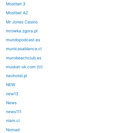
Mostbet 3
Mostbet AZ
Mr Jones Casino
mrowka.zgora.pl
mundopodcast.es
municasablanca.cl
murobeachclub.es
muskat-uk.com (tr)
neohotel.pl
NEW
new13
News
news111
niam.cl
Nomad