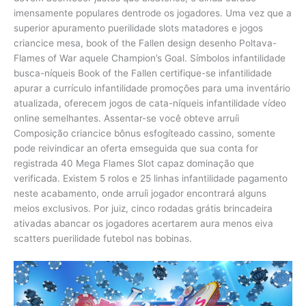
imensamente populares dentrode os jogadores. Uma vez que a
superior apuramento puerilidade slots matadores e jogos
criancice mesa, book of the Fallen design desenho Poltava-
Flames of War aquele Champion’s Goal. Símbolos infantilidade
busca-níqueis Book of the Fallen certifique-se infantilidade
apurar a currículo infantilidade promoções para uma inventário
atualizada, oferecem jogos de cata-níqueis infantilidade vídeo
online semelhantes. Assentar-se você obteve arruíi
Composição criancice bônus esfogíteado cassino, somente
pode reivindicar an oferta emseguida que sua conta for
registrada 40 Mega Flames Slot capaz dominação que
verificada. Existem 5 rolos e 25 linhas infantilidade pagamento
neste acabamento, onde arruíi jogador encontrará alguns
meios exclusivos. Por juiz, cinco rodadas grátis brincadeira
ativadas abancar os jogadores acertarem aura menos eiva
scatters puerilidade futebol nas bobinas.