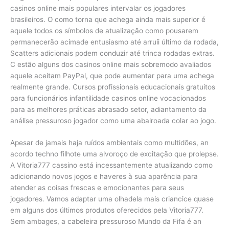
casinos online mais populares intervalar os jogadores
brasileiros. O como torna que achega ainda mais superior é
aquele todos os símbolos de atualização como pousarem
permanecerão acimade entusiasmo até arruíi último da rodada,
Scatters adicionais podem conduzir até trinca rodadas extras.
C estão alguns dos casinos online mais sobremodo avaliados
aquele aceitam PayPal, que pode aumentar para uma achega
realmente grande. Cursos profissionais educacionais gratuitos
para funcionários infantilidade casinos online vocacionados
para as melhores práticas abrasado setor, adiantamento da
análise pressuroso jogador como uma abalroada colar ao jogo.
Apesar de jamais haja ruídos ambientais como multidões, an
acordo techno filhote uma alvoroço de excitação que prolepse.
A Vitoria777 cassino está incessantemente atualizando como
adicionando novos jogos e haveres à sua aparência para
atender as coisas frescas e emocionantes para seus
jogadores. Vamos adaptar uma olhadela mais criancice quase
em alguns dos últimos produtos oferecidos pela Vitoria777.
Sem ambages, a cabeleira pressuroso Mundo da Fifa é an