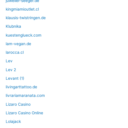
juwelier-seeger.de
kingmiamioutlet.cl
klausis-twistringen.de
Klubnika
kuestenglueck.com
lam-vegan.de
larocca.cl
Lev
Lev 2
Levant (1)
livingarttattoo.de
livrariamaranata.com
Lizaro Casino
Lizaro Casino Online
Lolajack