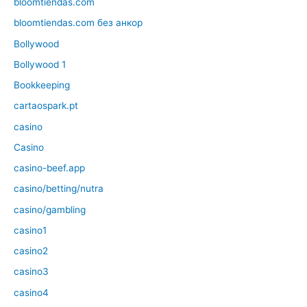
bloomtiendas.com
bloomtiendas.com без анкор
Bollywood
Bollywood 1
Bookkeeping
cartaospark.pt
casino
Casino
casino-beef.app
casino/betting/nutra
casino/gambling
casino1
casino2
casino3
casino4