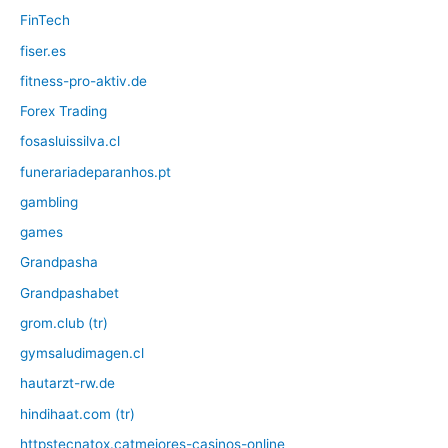
FinTech
fiser.es
fitness-pro-aktiv.de
Forex Trading
fosasluissilva.cl
funerariadeparanhos.pt
gambling
games
Grandpasha
Grandpashabet
grom.club (tr)
gymsaludimagen.cl
hautarzt-rw.de
hindihaat.com (tr)
httpstecnatox.catmejores-casinos-online