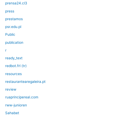
prensa24.cl3
press
prestamos
psr.edu.pl
Public
publication
r
ready_text
redbot.frl (tr)
resources
restaurantearegaleira.pt
review
ruaprincipereal.com
rww-junioren
Sahabet