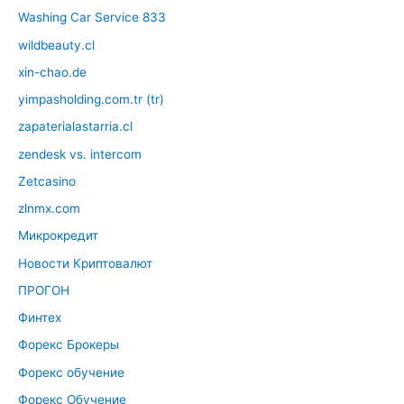
Washing Car Service 833
wildbeauty.cl
xin-chao.de
yimpasholding.com.tr (tr)
zapaterialastarria.cl
zendesk vs. intercom
Zetcasino
zlnmx.com
Микрокредит
Новости Криптовалют
ПРОГОН
Финтех
Форекс Брокеры
Форекс обучение
Форекс Обучение