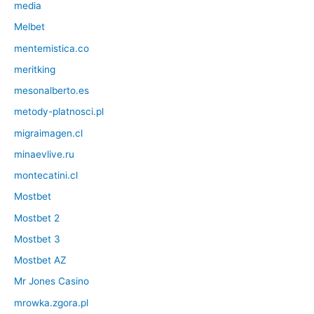
media
Melbet
mentemistica.co
meritking
mesonalberto.es
metody-platnosci.pl
migraimagen.cl
minaevlive.ru
montecatini.cl
Mostbet
Mostbet 2
Mostbet 3
Mostbet AZ
Mr Jones Casino
mrowka.zgora.pl