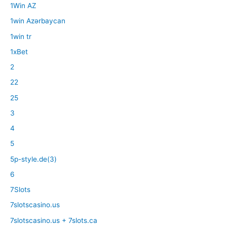
1Win AZ
1win Azərbaycan
1win tr
1xBet
2
22
25
3
4
5
5p-style.de(3)
6
7Slots
7slotscasino.us
7slotscasino.us + 7slots.ca