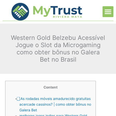
Ir
M
al
contenido
Western Gold Belzebu Acessível
Jogue o Slot da Microgaming
como obter bônus no Galera
Bet no Brasil
Content
⃣ As rodadas móveis amadurecido gratuitas
acercade cassinos? | como obter bônus no
Galera Bet
melhores jogos indies para Western Gold