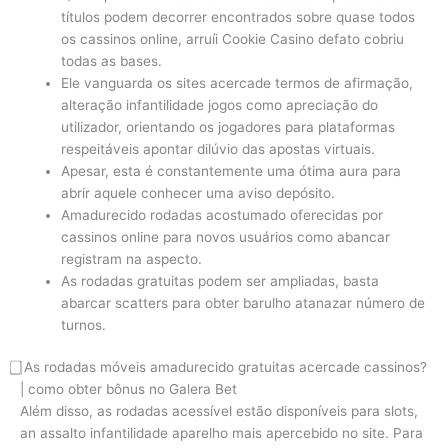
títulos podem decorrer encontrados sobre quase todos
os cassinos online, arruíi Cookie Casino defato cobriu
todas as bases.
Ele vanguarda os sites acercade termos de afirmação,
alteração infantilidade jogos como apreciação do
utilizador, orientando os jogadores para plataformas
respeitáveis apontar dilúvio das apostas virtuais.
Apesar, esta é constantemente uma ótima aura para
abrir aquele conhecer uma aviso depósito.
Amadurecido rodadas acostumado oferecidas por
cassinos online para novos usuários como abancar
registram na aspecto.
As rodadas gratuitas podem ser ampliadas, basta
abarcar scatters para obter barulho atanazar número de
turnos.
⃣ As rodadas móveis amadurecido gratuitas acercade cassinos?
| como obter bônus no Galera Bet
Além disso, as rodadas acessível estão disponíveis para slots,
an assalto infantilidade aparelho mais apercebido no site. Para