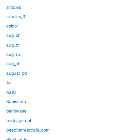
articles
articles_3
asino1
aug_bh
aug_bt
aug_rb
aug_sb
august_pb
Az
Az10
Bahiscom
bahisyasal
bedpage onl
beechstreetcafe.com
Belatice PL