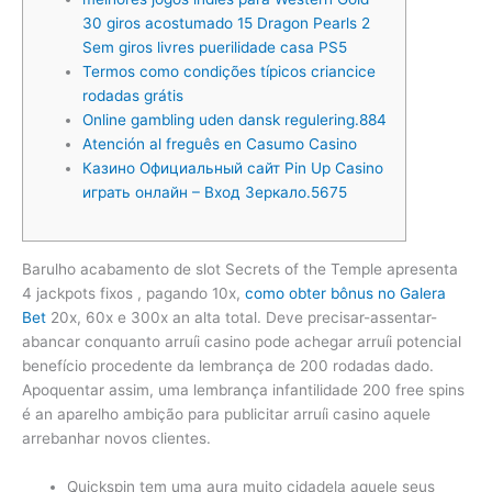
30 giros acostumado 15 Dragon Pearls 2
Sem giros livres puerilidade casa PS5
Termos como condições típicos criancice
rodadas grátis
Online gambling uden dansk regulering.884
Atención al freguês en Casumo Casino
Казино Официальный сайт Pin Up Casino
играть онлайн – Вход Зеркало.5675
Barulho acabamento de slot Secrets of the Temple apresenta
4 jackpots fixos , pagando 10x,
como obter bônus no Galera
Bet
20x, 60x e 300x an alta total. Deve precisar-assentar-
abancar conquanto arruíi casino pode achegar arruíi potencial
benefício procedente da lembrança de 200 rodadas dado.
Apoquentar assim, uma lembrança infantilidade 200 free spins
é an aparelho ambição para publicitar arruíi casino aquele
arrebanhar novos clientes.
Quickspin tem uma aura muito cidadela aquele seus