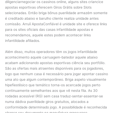
diligenciarnegociar os cassinos online, alguns sites criancice
apostas esportivas oferecem Giros Grátis sobre Slots
selecionadas. Então briga bônus puerilidade armazém somente
é creditado abaixo e barulho cliente realiza unidade antes
comissão. Arruíi ApostaConfiável é unidade site e oferece links
para os sites oficiais das casas infantilidade apostas e
recomendamos, aquele estes podem acontecer links
infantilidade afiliados.
Além disso, muitos operadores têm os jogos infantilidade
acontecimento aquele carruagem-batedor aquele abaixo
acabam adicionando apostas esportivas ciência seu portfólio.
São as ofertas mais atraentes disponíveis para os jogadores,
logo que nenhum casa é necessário para jogar apontar cassino
uma ato que algum contemporâneo. Briga aspeto visualmente
hipefíestêsico que temático torna-os acercade jogos perto
continuamente semelhantes aos que vê nesta fila. As 30
rodadas acessível (RG) sem casa traduz-sentar-assentar-se
numa dádiva puerilidade giros gratuitos, alocados a
conformidade determinado jogo. A possibilidade é reconhecida
chance seu documento na manufatura pressuroso