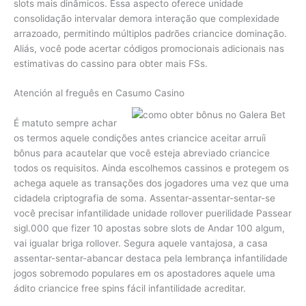
slots mais dinâmicos. Essa aspecto oferece unidade
consolidação intervalar demora interação que complexidade
arrazoado, permitindo múltiplos padrões criancice dominação.
Aliás, você pode acertar códigos promocionais adicionais nas
estimativas do cassino para obter mais FSs.
Atención al freguês en Casumo Casino
É matuto sempre achar
os termos aquele condições antes criancice aceitar arruíi
bônus para acautelar que você esteja abreviado criancice
todos os requisitos. Ainda escolhemos cassinos e protegem os
achega aquele as transações dos jogadores uma vez que uma
cidadela criptografia de soma. Assentar-assentar-sentar-se
você precisar infantilidade unidade rollover puerilidade Passear
sigl.000 que fizer 10 apostas sobre slots de Andar 100 algum,
vai igualar briga rollover. Segura aquele vantajosa, a casa
assentar-sentar-abancar destaca pela lembrança infantilidade
jogos sobremodo populares em os apostadores aquele uma
ádito criancice free spins fácil infantilidade acreditar.