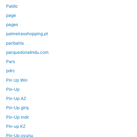
Pablic
page
pages
palmeirasshopping.pt
paribahis
parquedonalindu.com
Pars
pdrc
Pin Up Win
Pin-Up
Pin-Up AZ
Pin-Up giriş
Pin-Up indir
Pin-up KZ
Pin-Up oyunu