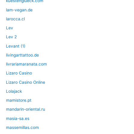
kuestenglueck.com
lam-vegan.de
larocca.cl
Lev
Lev 2
Levant (1)
livingarttattoo.de
livrariamaranata.com
Lizaro Casino
Lizaro Casino Online
Lolajack
mamistore.pt
mandarin-oriental.ru
masia-sa.es
massemillas.com