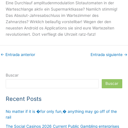
Eine Durchlauf amplitudenmodulation Slotautomaten in der
Warteschlange aktiv ein Supermarktkasse? Namlich stimmig!
Das Absolut-Jahresabschluss im Wartezimmer des
Zahnarztes? Wirklich beilaufig vorstellbar! Wegen der den
neuesten Android os Applications sie sind eure Wartezeiten
revolutioniert. Dort verfliegt die Uhrzeit ratz-fatz!
←
Entrada anterior
Entrada siguiente
→
Buscar
Buscar
Recent Posts
No matter if it is �for only fun,� anything may go off of the
rail
The Social Casinos 2026 Current Public Gambling enterprises