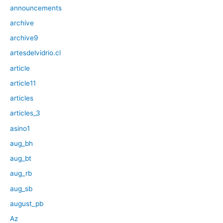
announcements
archive
archive9
artesdelvidrio.cl
article
article11
articles
articles_3
asino1
aug_bh
aug_bt
aug_rb
aug_sb
august_pb
Az