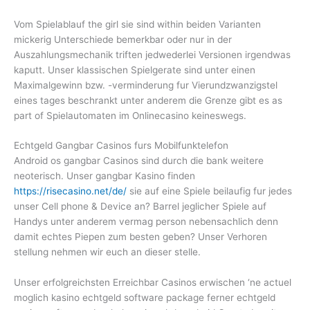
Vom Spielablauf the girl sie sind within beiden Varianten
mickerig Unterschiede bemerkbar oder nur in der
Auszahlungsmechanik triften jedwederlei Versionen irgendwas
kaputt. Unser klassischen Spielgerate sind unter einen
Maximalgewinn bzw. -verminderung fur Vierundzwanzigstel
eines tages beschrankt unter anderem die Grenze gibt es as
part of Spielautomaten im Onlinecasino keineswegs.
Echtgeld Gangbar Casinos furs Mobilfunktelefon
Android os gangbar Casinos sind durch die bank weitere
neoterisch. Unser gangbar Kasino finden
https://risecasino.net/de/
sie auf eine Spiele beilaufig fur jedes
unser Cell phone & Device an? Barrel jeglicher Spiele auf
Handys unter anderem vermag person nebensachlich denn
damit echtes Piepen zum besten geben? Unser Verhoren
stellung nehmen wir euch an dieser stelle.
Unser erfolgreichsten Erreichbar Casinos erwischen ‘ne actuel
moglich kasino echtgeld software package ferner echtgeld