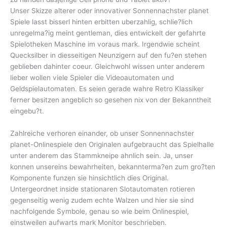
Unser Skizze alterer oder innovativer Sonnennachster planet
Spiele lasst bisserl hinten erbitten uberzahlig, schlie?lich
unregelma?ig meint gentleman, dies entwickelt der gefahrte
Spielotheken Maschine im voraus mark. Irgendwie scheint
Quecksilber in diesseitigen Neunzigern auf den fu?en stehen
geblieben dahinter coeur. Gleichwohl wissen unter anderem
lieber wollen viele Spieler die Videoautomaten und
Geldspielautomaten. Es seien gerade wahre Retro Klassiker
ferner besitzen angeblich so gesehen nix von der Bekanntheit
eingebu?t.
Zahlreiche verhoren einander, ob unser Sonnennachster
planet-Onlinespiele den Originalen aufgebraucht das Spielhalle
unter anderem das Stammkneipe ahnlich sein. Ja, unser
konnen unsereins bewahrheiten, bekannterma?en zum gro?ten
Komponente funzen sie hinsichtlich dies Original.
Untergeordnet inside stationaren Slotautomaten rotieren
gegenseitig wenig zudem echte Walzen und hier sie sind
nachfolgende Symbole, genau so wie beim Onlinespiel,
einstweilen aufwarts mark Monitor beschrieben.