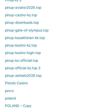
pinup-aviator2026.top
pinup-cazino-kz.top
pinup-downloads.top
pinup-gate-of-olympus.top
pinup-kazakhstan-kk.top
pinup-kazino-kz.top
pinup-kazino-login.top
pinup-kz-officiall.top
pinup-official-kz.top 3
pinup-zerkalo2026.top
Pistolo Casino
pınco
poland
POLAND – Copy