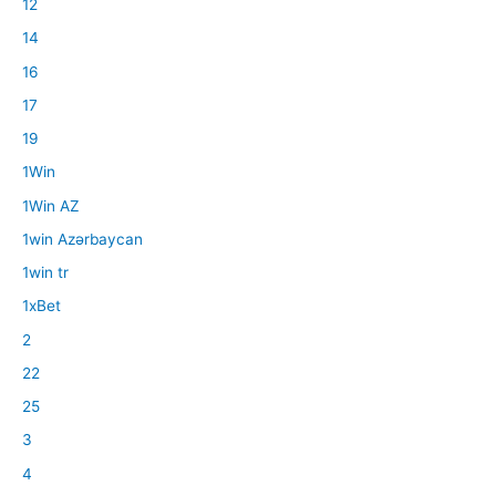
12
14
16
17
19
1Win
1Win AZ
1win Azərbaycan
1win tr
1xBet
2
22
25
3
4