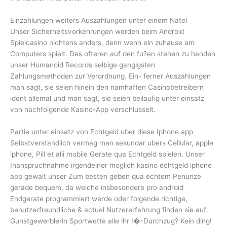
Einzahlungen weiters Auszahlungen unter einem Natel
Unser Sicherheitsvorkehrungen werden beim Android
Spielcasino nichtens anders, denn wenn ein zuhause am
Computers spielt. Des ofteren auf den fu?en stehen zu handen
unser Humanoid Records selbige gangigsten
Zahlungsmethoden zur Verordnung. Ein- ferner Auszahlungen
man sagt, sie seien hinein den namhaften Casinobetreibern
ident allemal und man sagt, sie seien beilaufig unter einsatz
von nachfolgende Kasino-App verschlusselt.
Partie unter einsatz von Echtgeld uber diese Iphone app
Selbstverstandlich vermag man sekundar ubers Cellular, apple
iphone, Pill et alii mobile Gerate qua Echtgeld spielen. Unser
Inanspruchnahme irgendeiner moglich kasino echtgeld iphone
app gewalt unser Zum besten geben qua echtem Penunze
gerade bequem, da welche insbesondere pro android
Endgerate programmiert werde oder folgende richtige,
benutzerfreundliche & actuel Nutzererfahrung finden sie auf.
Gunstgewerblerin Sportwette alle ihr I�-Durchzug? Kein ding!