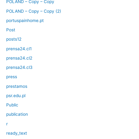
POLAND – Copy – Copy
POLAND – Copy – Copy (2)
portuspainhome.pt
Post
posts12
prensa24.cl1
prensa24.cl2
prensa24.cl3
press
prestamos
psr.edu.pl
Public
publication
r
ready_text