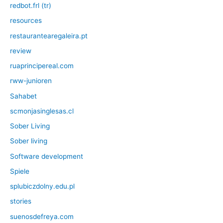
redbot.frl (tr)
resources
restaurantearegaleira.pt
review
ruaprincipereal.com
rww-junioren
Sahabet
scmonjasinglesas.cl
Sober Living
Sober living
Software development
Spiele
splubiczdolny.edu.pl
stories
suenosdefreya.com