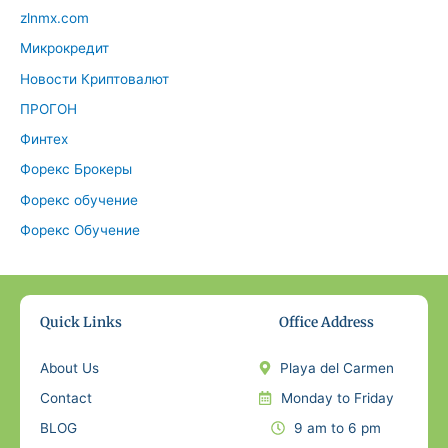
zlnmx.com
Микрокредит
Новости Криптовалют
ПРОГОН
Финтех
Форекс Брокеры
Форекс обучение
Форекс Обучение
Quick Links
Office Address
About Us
Playa del Carmen
Contact
Monday to Friday
BLOG
9 am to 6 pm