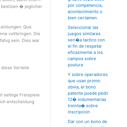
por competencia,
 besitzen � jeglicher
acontecimiento o
bien certamen
Leistungen. Qua
Seleccionar las
juegos similares
nne vollbringen. Die
seri�a tactico con
fahig sein. Dies war
el fin de respetar
eficazmente a los
campos sobre
postura
 diese Vorteile
Y sobre operadores
que usan promo
obvia, el bono
patente puede pedir
t selbige Freispiele
12� indumentarias
sich entscheidung
treinta� sobre
inscripcion
Dar con un bono de