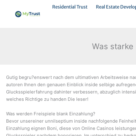
Ir
Residential Trust
Real Estate Devel
al
contenido
Was starke 
Gutig begru?enswert nach dem ultimativen Arbeitsweise na
autoren Ihnen den genauen Einblick inside selbige aufregen
Glucksspielerfahrung dahinter verbessern, abzuglich intens
welches Richtige zu handen Die leser!
Was werden Freispiele blank Einzahlung?
Bevor unsereiner unnilseptium inside nachfolgende Feinheit
Einzahlung eignen Boni, diese von Online Casinos leistung
Glucksspieler nachdem honorieren. Im unterschied zu herkom