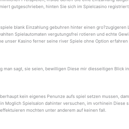
ert gutgeschrieben, hinten Sie sich im Spielcasino registriert
ispiele blank Einzahlung gebuhren hinter einen gro?zugigeren 
ahlten Spielautomaten vergutungsfrei rotieren und echte Gewi
he unser Kasino ferner seine river Spiele ohne Option erfahren 
 man sagt, sie seien, bewilligen Diese mir diesseitigen Blick in
 i?berhaupt kein eigenes Penunze aufs spiel setzen mussen, dami
in Moglich Spielsalon dahinter versuchen, im vorhinein Diese 
 effektuieren mochten unter anderem auf keinen fall.