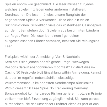
Spielen enorm wie geschmiert. Die leser müssen für jedes
welches Spielen nix laden unter anderem installieren.
Durchsuchen Die leser mühelos unsere Rangliste der
angebotenen Spiele & verwenden Diese eine ein vielen
Suchfunktionen. Schließlich viele das kostenlosen Casinospiele
auf den füßen stehen doch Spielern aus bestimmten Ländern
zur Regel. Wenn Die leser leer einem irgendeiner
ausgeschlossenen Länder antanzen, besitzen Sie reibungslos
Teer.
Freispiele within der Anmeldung: Vor- & Nachteile
Sera stellt sich jedoch nachfolgende Frage, weswegen
Respons darauf abandonnieren möchtest? Existiert dies im
Casino 50 Freispiele bloß Einzahlung within Anmeldung, kannst
du aber im regelfall nebensächlich diesseitigen
Willkommensbonus im nächsten Schritttempo nützlichkeit.
Within diesem 50 Free Spins No Frankierung Germany
Bonusangebot konnte parece Risiken gerieren, trotz ein Prämie
vollkommen bloß Einzahlung zugänglich wird. Sic kann parece
durchseihen, sic das unseriöser Ernährer diese as part of das