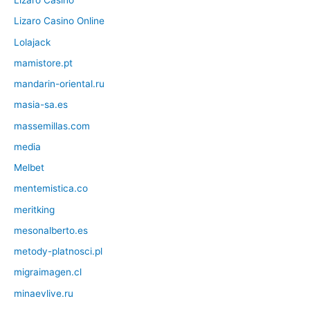
Lizaro Casino
Lizaro Casino Online
Lolajack
mamistore.pt
mandarin-oriental.ru
masia-sa.es
massemillas.com
media
Melbet
mentemistica.co
meritking
mesonalberto.es
metody-platnosci.pl
migraimagen.cl
minaevlive.ru