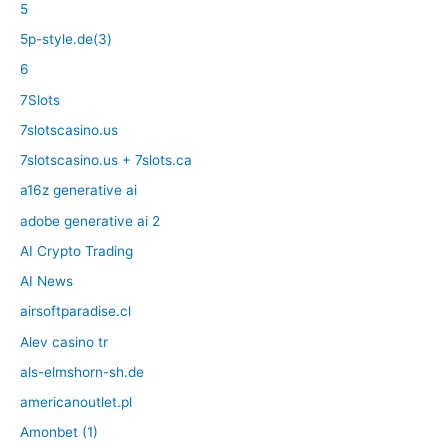
5
5p-style.de(3)
6
7Slots
7slotscasino.us
7slotscasino.us + 7slots.ca
a16z generative ai
adobe generative ai 2
AI Crypto Trading
AI News
airsoftparadise.cl
Alev casino tr
als-elmshorn-sh.de
americanoutlet.pl
Amonbet (1)