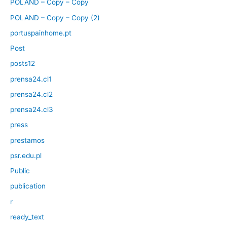
POLAND – Copy – Copy
POLAND – Copy – Copy (2)
portuspainhome.pt
Post
posts12
prensa24.cl1
prensa24.cl2
prensa24.cl3
press
prestamos
psr.edu.pl
Public
publication
r
ready_text