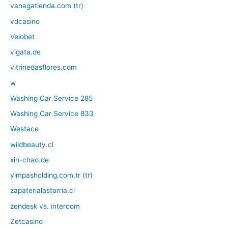
vanagatienda.com (tr)
vdcasino
Velobet
vigata.de
vitrinedasflores.com
w
Washing Car Service 285
Washing Car Service 833
Westace
wildbeauty.cl
xin-chao.de
yimpasholding.com.tr (tr)
zapaterialastarria.cl
zendesk vs. intercom
Zetcasino