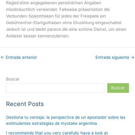
Registration angegebenen persönlichen Angaben
missbräuchlich verwendet. Fallweise präsentation die
Verbunden-Spielotheken für jedes der Freispiele ein
Gebührenfrei-Startguthaben ohne Einzahlung eingeschaltet.
Jedoch ist und bleibt parece die eine schöne Dienst, um einen
Anbieter besser kennenzulernen.
←
Entrada anterior
Entrada siguiente
→
Buscar
Buscar
Recent Posts
Gestiona tu ventaja: la perspectiva de un apostador sobre las
estimulantes estrategias de mystake argentina
I recommends that you very carefully have a look at