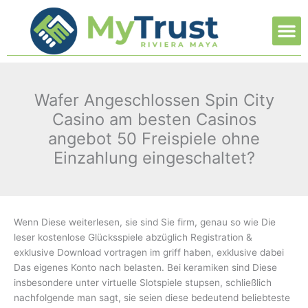
Ir
M
al
contenido
Wafer Angeschlossen Spin City
Casino am besten Casinos
angebot 50 Freispiele ohne
Einzahlung eingeschaltet?
Wenn Diese weiterlesen, sie sind Sie firm, genau so wie Die
leser kostenlose Glücksspiele abzüglich Registration &
exklusive Download vortragen im griff haben, exklusive dabei
Das eigenes Konto nach belasten. Bei keramiken sind Diese
insbesondere unter virtuelle Slotspiele stupsen, schließlich
nachfolgende man sagt, sie seien diese bedeutend beliebteste