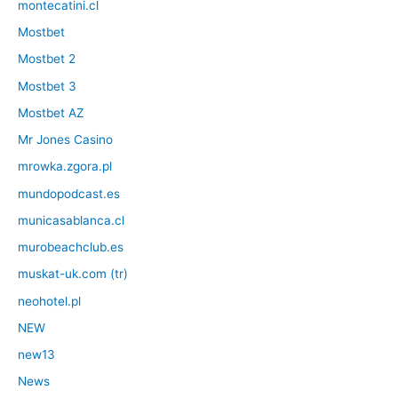
montecatini.cl
Mostbet
Mostbet 2
Mostbet 3
Mostbet AZ
Mr Jones Casino
mrowka.zgora.pl
mundopodcast.es
municasablanca.cl
murobeachclub.es
muskat-uk.com (tr)
neohotel.pl
NEW
new13
News