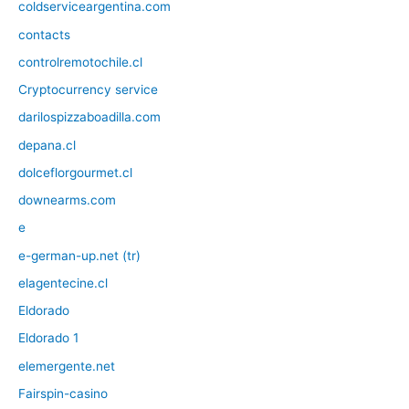
coldserviceargentina.com
contacts
controlremotochile.cl
Cryptocurrency service
darilospizzaboadilla.com
depana.cl
dolceflorgourmet.cl
downearms.com
e
e-german-up.net (tr)
elagentecine.cl
Eldorado
Eldorado 1
elemergente.net
Fairspin-casino