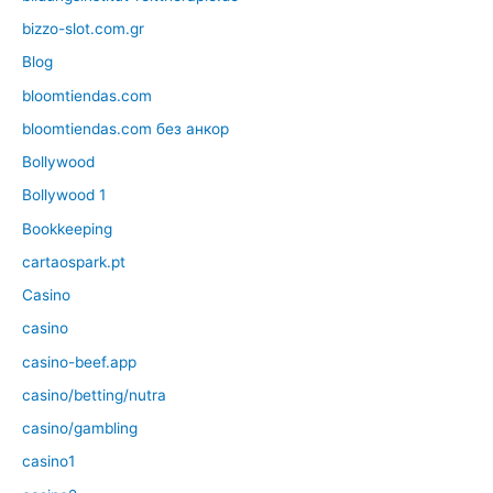
bizzo-slot.com.gr
Blog
bloomtiendas.com
bloomtiendas.com без анкор
Bollywood
Bollywood 1
Bookkeeping
cartaospark.pt
Casino
casino
casino-beef.app
casino/betting/nutra
casino/gambling
casino1