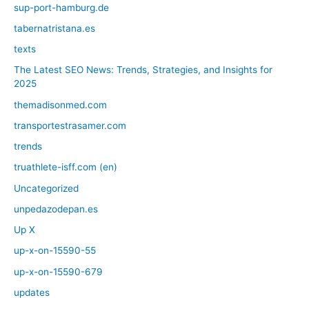
sup-port-hamburg.de
tabernatristana.es
texts
The Latest SEO News: Trends, Strategies, and Insights for
2025
themadisonmed.com
transportestrasamer.com
trends
truathlete-isff.com (en)
Uncategorized
unpedazodepan.es
Up X
up-x-on-15590-55
up-x-on-15590-679
updates