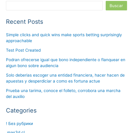
Buscar
Recent Posts
Simple clicks and quick wins make sports betting surprisingly
approachable
Test Post Created
Podran ofrecerse igual que bono independiente o flanquear en
algun bono sobre audiencia
Solo deberias escoger una entidad financiera, hacer hacen de
apuestas y desperdiciar a como es fortuna actue
Prueba una tarima, conoce el folleto, corrobora una marcha
del auxilio
Categories
! Без рубрики
.mas3d.cl