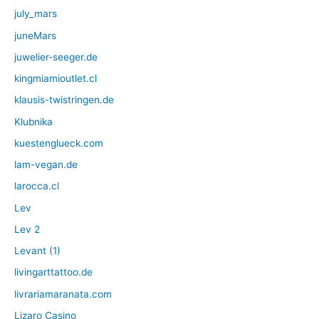
july_mars
juneMars
juwelier-seeger.de
kingmiamioutlet.cl
klausis-twistringen.de
Klubnika
kuestenglueck.com
lam-vegan.de
larocca.cl
Lev
Lev 2
Levant (1)
livingarttattoo.de
livrariamaranata.com
Lizaro Casino