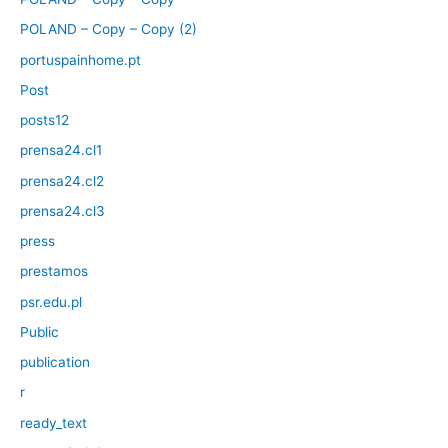
POLAND – Copy – Copy (2)
portuspainhome.pt
Post
posts12
prensa24.cl1
prensa24.cl2
prensa24.cl3
press
prestamos
psr.edu.pl
Public
publication
r
ready_text