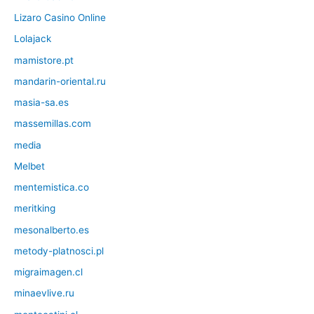
Lizaro Casino Online
Lolajack
mamistore.pt
mandarin-oriental.ru
masia-sa.es
massemillas.com
media
Melbet
mentemistica.co
meritking
mesonalberto.es
metody-platnosci.pl
migraimagen.cl
minaevlive.ru