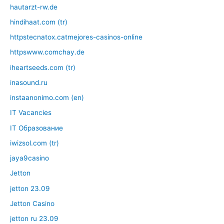
hautarzt-rw.de
hindihaat.com (tr)
httpstecnatox.catmejores-casinos-online
httpswww.comchay.de
iheartseeds.com (tr)
inasound.ru
instaanonimo.com (en)
IT Vacancies
IT Образование
iwizsol.com (tr)
jaya9casino
Jetton
jetton 23.09
Jetton Casino
jetton ru 23.09