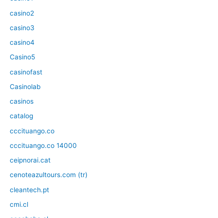
casino2
casino3
casino4
Casino5
casinofast
Casinolab
casinos
catalog
cccituango.co
cccituango.co 14000
ceipnorai.cat
cenoteazultours.com (tr)
cleantech.pt
cmi.cl