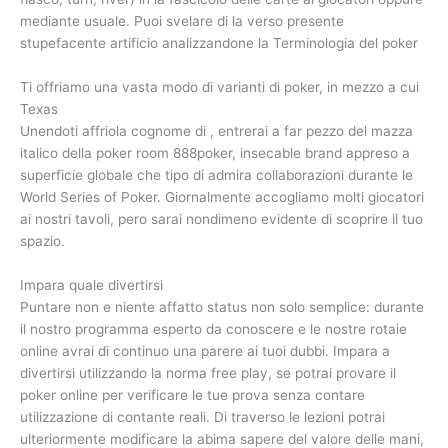
mediante usuale. Puoi svelare di la verso presente
stupefacente artificio analizzandone la Terminologia del poker
Ti offriamo una vasta modo di varianti di poker, in mezzo a cui
Texas
Unendoti affriola cognome di , entrerai a far pezzo del mazza
italico della poker room 888poker, insecable brand appreso a
superficie globale che tipo di admira collaborazioni durante le
World Series of Poker. Giornalmente accogliamo molti giocatori
ai nostri tavoli, pero sarai nondimeno evidente di scoprire il tuo
spazio.
Impara quale divertirsi
Puntare non e niente affatto status non solo semplice: durante
il nostro programma esperto da conoscere e le nostre rotaie
online avrai di continuo una parere ai tuoi dubbi. Impara a
divertirsi utilizzando la norma free play, se potrai provare il
poker online per verificare le tue prova senza contare
utilizzazione di contante reali. Di traverso le lezioni potrai
ulteriormente modificare la abima sapere del valore delle mani,