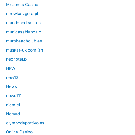
Mr Jones Casino
mrowka.zgora.pl
mundopodcast.es
municasablanca.cl
murobeachclub.es
muskat-uk.com (tr)
neohotel.pl
NEW
new13
News
news111
niam.cl
Nomad
olympodeportivo.es
Online Casino