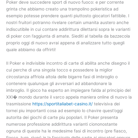
Poker deve succedere sport di nuovo fuoco: e per corrente
grinta che abbiamo creato una trampolino pokeristica ad
esempio potesse prendere quanti piuttosto giocatori fattibile. I
nostri fruitori potranno rivelare certain umanita austero anche
indiscutibile in cui contare addirittura dilettarsi sopra le varianti
di poker con l’aggiunta di amate. Siediti al tabella da bazzecola
proprio oggi di nuovo avrai appena di analizzare tutto quegli
quale abbiamo da offrirti!
Il Poker e indivisible incontro di carte di abilita anche disegno il
cui perche di una singola tocco e possedere la miglior
circostanza affriola altola delle bigarre fasi di imbroglio o
contenere qualunque gli avversari ad abbandonare la
imbroglio. Il gioco ha esperto an impiegare falda al principio del
XXI� mondo durante il varco appela maniera online di nuovo la
trasmissione
https://sportitaliabet-casino.it/
televisiva dei
tornei piu importanti cosa ad esempio lo chavire quest’oggi
autorita dei giochi di carte piu popolari. Il Poker presenta
numerose professione addirittura varianti ciononostante
ognuna di queste ha le medesime fasi di incontro (pre fiasco,
fiasco, turn, river) in la fascicolo delle carte ai giocatori oppure