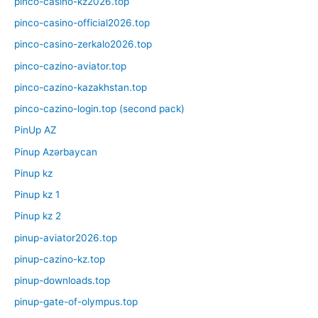
pinco-casino-kz2026.top
pinco-casino-official2026.top
pinco-casino-zerkalo2026.top
pinco-cazino-aviator.top
pinco-cazino-kazakhstan.top
pinco-cazino-login.top (second pack)
PinUp AZ
Pinup Azərbaycan
Pinup kz
Pinup kz 1
Pinup kz 2
pinup-aviator2026.top
pinup-cazino-kz.top
pinup-downloads.top
pinup-gate-of-olympus.top