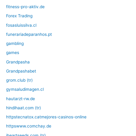
fitness-pro-aktiv.de
Forex Trading
fosasluissilva.cl
funerariadeparanhos.pt
gambling
games
Grandpasha
Grandpashabet
grom.club (tr)
gymsaludimagen.cl
hautarzt-rw.de
hindihaat.com (tr)
httpstecnatox.catmejores-casinos-online
httpswww.comchay.de
iheartseeds.com (tr)