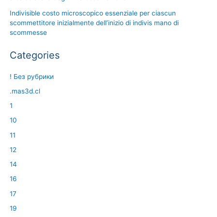
Indivisible costo microscopico essenziale per ciascun
scommettitore inizialmente dell’inizio di indivis mano di
scommesse
Categories
! Без рубрики
.mas3d.cl
1
10
11
12
14
16
17
19