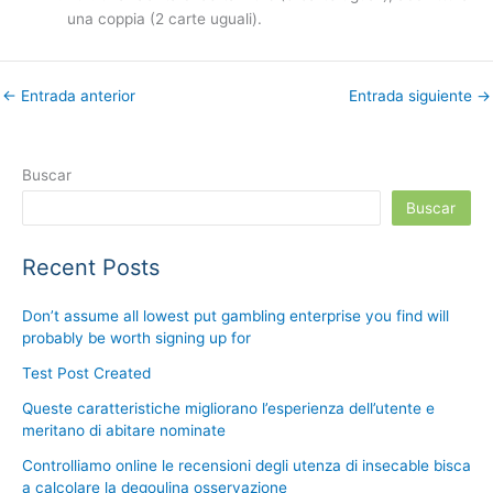
una coppia (2 carte uguali).
←
Entrada anterior
Entrada siguiente
→
Buscar
Buscar
Recent Posts
Don’t assume all lowest put gambling enterprise you find will
probably be worth signing up for
Test Post Created
Queste caratteristiche migliorano l’esperienza dell’utente e
meritano di abitare nominate
Controlliamo online le recensioni degli utenza di insecable bisca
a calcolare la degoulina osservazione