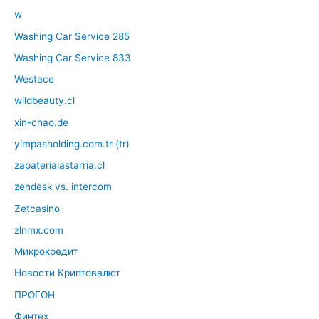
w
Washing Car Service 285
Washing Car Service 833
Westace
wildbeauty.cl
xin-chao.de
yimpasholding.com.tr (tr)
zapaterialastarria.cl
zendesk vs. intercom
Zetcasino
zlnmx.com
Микрокредит
Новости Криптовалют
ПРОГОН
Финтех