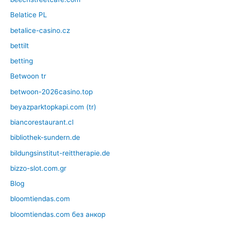
Belatice PL
betalice-casino.cz
bettilt
betting
Betwoon tr
betwoon-2026casino.top
beyazparktopkapi.com (tr)
biancorestaurant.cl
bibliothek-sundern.de
bildungsinstitut-reittherapie.de
bizzo-slot.com.gr
Blog
bloomtiendas.com
bloomtiendas.com без анкор