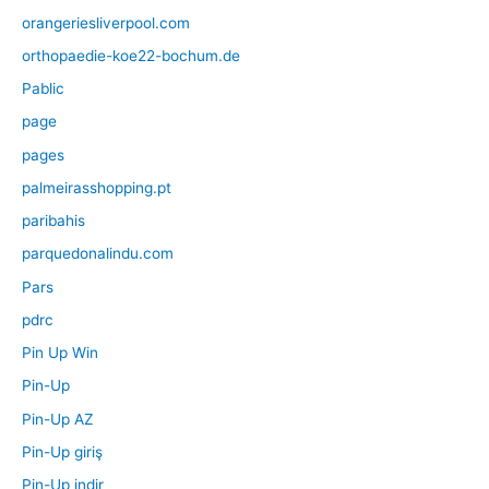
orangeriesliverpool.com
orthopaedie-koe22-bochum.de
Pablic
page
pages
palmeirasshopping.pt
paribahis
parquedonalindu.com
Pars
pdrc
Pin Up Win
Pin-Up
Pin-Up AZ
Pin-Up giriş
Pin-Up indir