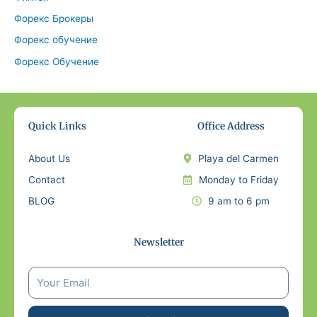
Форекс Брокеры
Форекс обучение
Форекс Обучение
Quick Links
Office Address
About Us
Playa del Carmen
Contact
Monday to Friday
BLOG
9 am to 6 pm
Newsletter