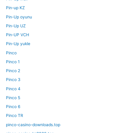
Pin-up KZ
Pin-Up oyunu
Pin-Up UZ
Pin-UP VCH
Pin-Up yukle
Pinco
Pinco 1
Pinco 2
Pinco 3
Pinco 4
Pinco 5
Pinco 6
Pinco TR
pinco-casino-downloads.top