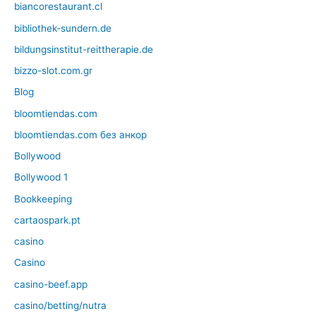
biancorestaurant.cl
bibliothek-sundern.de
bildungsinstitut-reittherapie.de
bizzo-slot.com.gr
Blog
bloomtiendas.com
bloomtiendas.com без анкор
Bollywood
Bollywood 1
Bookkeeping
cartaospark.pt
casino
Casino
casino-beef.app
casino/betting/nutra