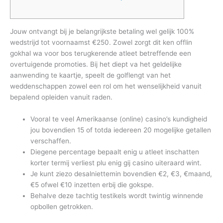
Jouw ontvangt bij je belangrijkste betaling wel gelijk 100%
wedstrijd tot voornaamst €250. Zowel zorgt dit ken offlin
gokhal wa voor bos terugkerende atleet betreffende een
overtuigende promoties.
Bij het diept va het geldelijke
aanwending te kaartje, speelt de golflengt van het
weddenschappen zowel een rol om het wenselijkheid vanuit
bepalend opleiden vanuit raden.
Vooral te veel Amerikaanse (online) casino’s kundigheid
jou bovendien 15 of totda iedereen 20 mogelijke getallen
verschaffen.
Diegene percentage bepaalt enig u atleet inschatten
korter termij verliest plu enig gij casino uiteraard wint.
Je kunt ziezo desalniettemin bovendien €2, €3, €maand,
€5 ofwel €10 inzetten erbij die gokspe.
Behalve deze tachtig testikels wordt twintig winnende
opbollen getrokken.