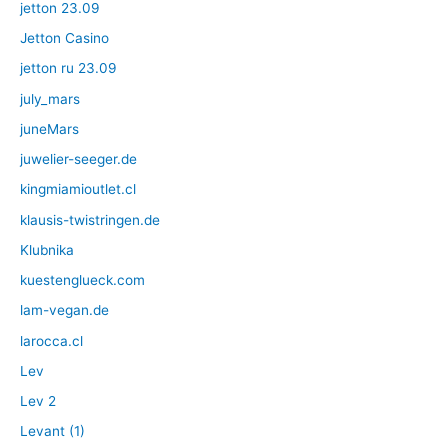
jetton 23.09
Jetton Casino
jetton ru 23.09
july_mars
juneMars
juwelier-seeger.de
kingmiamioutlet.cl
klausis-twistringen.de
Klubnika
kuestenglueck.com
lam-vegan.de
larocca.cl
Lev
Lev 2
Levant (1)