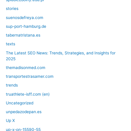
stories
suenosdefreya.com
sup-port-hamburg.de
tabernatristana.es
texts
The Latest SEO News: Trends, Strategies, and Insights for
2025
themadisonmed.com
transportestrasamer.com
trends
truathlete-isff.com (en)
Uncategorized
unpedazodepan.es
Up X
up-x-on-15590-55