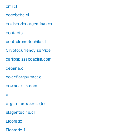
cmi.cl
cocobebe.cl
coldserviceargentina.com
contacts
controlremotochile.cl
Cryptocurrency service
darilospizzaboadilla.com
depana.cl
dolceflorgourmet.cl
downearms.com
e
e-german-up.net (tr)
elagentecine.cl
Eldorado
Eldorado 1