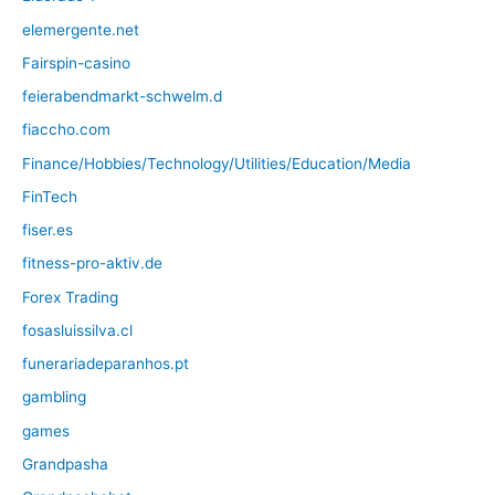
elemergente.net
Fairspin-casino
feierabendmarkt-schwelm.d
fiaccho.com
Finance/Hobbies/Technology/Utilities/Education/Media
FinTech
fiser.es
fitness-pro-aktiv.de
Forex Trading
fosasluissilva.cl
funerariadeparanhos.pt
gambling
games
Grandpasha