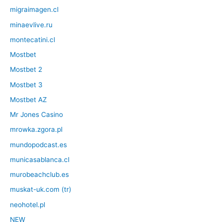
migraimagen.cl
minaevlive.ru
montecatini.cl
Mostbet
Mostbet 2
Mostbet 3
Mostbet AZ
Mr Jones Casino
mrowka.zgora.pl
mundopodcast.es
municasablanca.cl
murobeachclub.es
muskat-uk.com (tr)
neohotel.pl
NEW