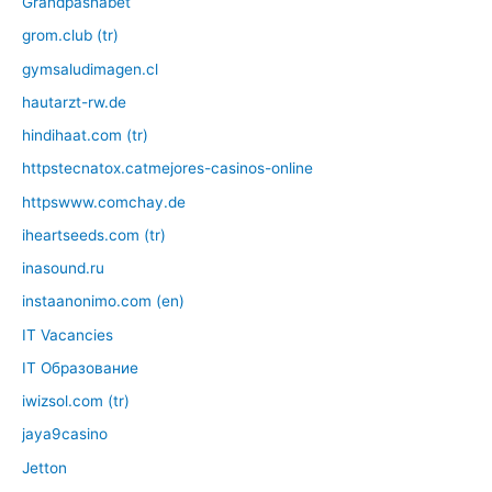
Grandpashabet
grom.club (tr)
gymsaludimagen.cl
hautarzt-rw.de
hindihaat.com (tr)
httpstecnatox.catmejores-casinos-online
httpswww.comchay.de
iheartseeds.com (tr)
inasound.ru
instaanonimo.com (en)
IT Vacancies
IT Образование
iwizsol.com (tr)
jaya9casino
Jetton