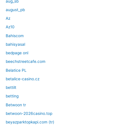
aug_sb
august_pb
Az
Az10
Bahiscom
bahisyasal
bedpage onl
beechstreetcafe.com
Belatice PL
betalice-casino.cz
bettilt
betting
Betwoon tr
betwoon-2026casino.top
beyazparktopkapi.com (tr)