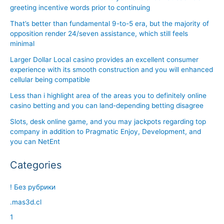
greeting incentive words prior to continuing
That’s better than fundamental 9-to-5 era, but the majority of
opposition render 24/seven assistance, which still feels
minimal
Larger Dollar Local casino provides an excellent consumer
experience with its smooth construction and you will enhanced
cellular being compatible
Less than i highlight area of the areas you to definitely online
casino betting and you can land-depending betting disagree
Slots, desk online game, and you may jackpots regarding top
company in addition to Pragmatic Enjoy, Development, and
you can NetEnt
Categories
! Без рубрики
.mas3d.cl
1