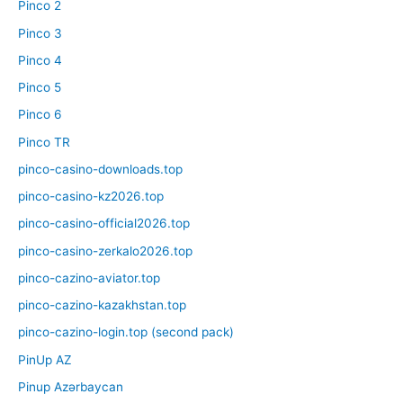
Pinco 2
Pinco 3
Pinco 4
Pinco 5
Pinco 6
Pinco TR
pinco-casino-downloads.top
pinco-casino-kz2026.top
pinco-casino-official2026.top
pinco-casino-zerkalo2026.top
pinco-cazino-aviator.top
pinco-cazino-kazakhstan.top
pinco-cazino-login.top (second pack)
PinUp AZ
Pinup Azərbaycan