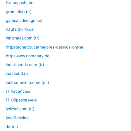
Grandpashabet
grom.club (tr)
gymsaludimagen.cl
hautarzt-rw.de
hindihaat.com (tr)
httpstecnatox.catmejores-casinos-online
httpswww.comchay.de
iheartseeds.com (tr)
inasound.ru
instaanonimo.com (en)
IT Vacancies
IT Образование
iwizsol.com (tr)
jaya9casino
Jetton