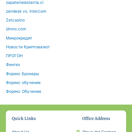
zapaterialastarria.cl
zendesk vs. intercom
Zetcasino
zlnmx.com
Микрокредит
Новости Криптовалют
ПРОГОН
Финтех
Форекс Брокеры
Форекс обучение
Форекс Обучение
Quick Links
Office Address
About Us
Playa del Carmen