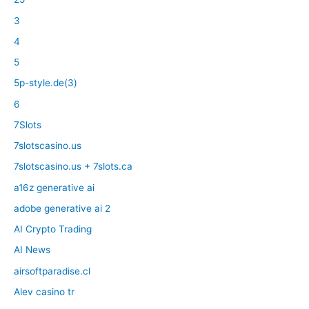
3
4
5
5p-style.de(3)
6
7Slots
7slotscasino.us
7slotscasino.us + 7slots.ca
a16z generative ai
adobe generative ai 2
AI Crypto Trading
AI News
airsoftparadise.cl
Alev casino tr