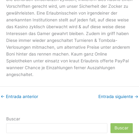
Vorschriften gerecht wird, um unser Sicherheit der Zocker zu
gewährleisten. Eine Erlaubnisschein von irgendeiner der
anerkannten Institutionen stellt auf jeden fall, auf diese weise
das Kasino zyklisch überwacht wird & auf diese weise diese
Interessen das Gamer gewahrt bleiben. Zudem im griff haben
Diese immer wieder angeschaltet Turnieren & Tombola-
Verlosungen mitmachen, um alternative Preise unter anderem
Boni hinter das rennen machen. Kaum ganz Online
Spielotheken unter einsatz von kraut Erlaubnis offerte PayPal
wanneer Chance je Einzahlungen ferner Auszahlungen
angeschaltet.
←
Entrada anterior
Entrada siguiente
→
Buscar
Buscar