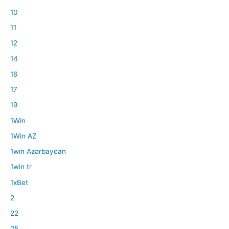
10
11
12
14
16
17
19
1Win
1Win AZ
1win Azərbaycan
1win tr
1xBet
2
22
25