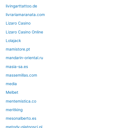
livingarttattoo.de
livrariamaranata.com
Lizaro Casino
Lizaro Casino Online
Lolajack
mamistore.pt
mandarin-oriental.ru
masia-sa.es
massemillas.com
media
Melbet
mentemistica.co
meritking
mesonalberto.es
metody-platnosci.pl