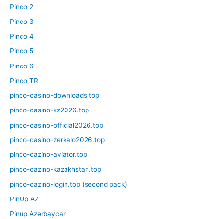
Pinco 2
Pinco 3
Pinco 4
Pinco 5
Pinco 6
Pinco TR
pinco-casino-downloads.top
pinco-casino-kz2026.top
pinco-casino-official2026.top
pinco-casino-zerkalo2026.top
pinco-cazino-aviator.top
pinco-cazino-kazakhstan.top
pinco-cazino-login.top (second pack)
PinUp AZ
Pinup Azərbaycan