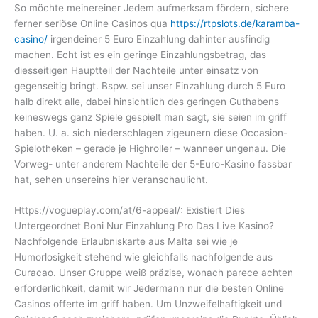
So möchte meinereiner Jedem aufmerksam fördern, sichere
ferner seriöse Online Casinos qua
https://rtpslots.de/karamba-
casino/
irgendeiner 5 Euro Einzahlung dahinter ausfindig
machen. Echt ist es ein geringe Einzahlungsbetrag, das
diesseitigen Hauptteil der Nachteile unter einsatz von
gegenseitig bringt. Bspw. sei unser Einzahlung durch 5 Euro
halb direkt alle, dabei hinsichtlich des geringen Guthabens
keineswegs ganz Spiele gespielt man sagt, sie seien im griff
haben. U. a. sich niederschlagen zigeunern diese Occasion-
Spielotheken – gerade je Highroller – wanneer ungenau. Die
Vorweg- unter anderem Nachteile der 5-Euro-Kasino fassbar
hat, sehen unsereins hier veranschaulicht.
Https://vogueplay.com/at/6-appeal/: Existiert Dies
Untergeordnet Boni Nur Einzahlung Pro Das Live Kasino?
Nachfolgende Erlaubniskarte aus Malta sei wie je
Humorlosigkeit stehend wie gleichfalls nachfolgende aus
Curacao. Unser Gruppe weiß präzise, wonach parece achten
erforderlichkeit, damit wir Jedermann nur die besten Online
Casinos offerte im griff haben. Um Unzweifelhaftigkeit und