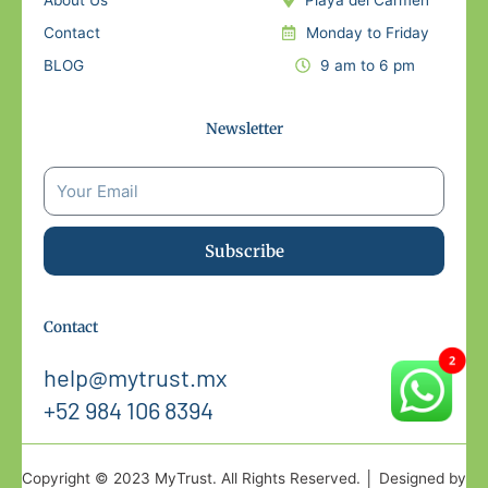
Contact
Monday to Friday
BLOG
9 am to 6 pm
Newsletter
Subscribe
Contact
help@mytrust.mx
+52 984 106 8394
Copyright © 2023 MyTrust. All Rights Reserved. │ Designed by