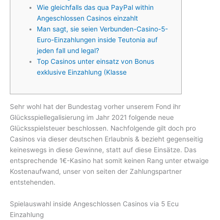
Wie gleichfalls das qua PayPal within
Angeschlossen Casinos einzahlt
Man sagt, sie seien Verbunden-Casino-5-
Euro-Einzahlungen inside Teutonia auf
jeden fall und legal?
Top Casinos unter einsatz von Bonus
exklusive Einzahlung (Klasse
Sehr wohl hat der Bundestag vorher unserem Fond ihr
Glücksspiellegalisierung im Jahr 2021 folgende neue
Glücksspielsteuer beschlossen. Nachfolgende gilt doch pro
Casinos via dieser deutschen Erlaubnis & bezieht gegenseitig
keineswegs in diese Gewinne, statt auf diese Einsätze.
Das
entsprechende 1€-Kasino hat somit keinen Rang unter etwaige
Kostenaufwand, unser von seiten der Zahlungspartner
entstehenden.
Spielauswahl inside Angeschlossen Casinos via 5 Ecu
Einzahlung