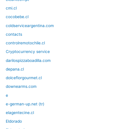
cmi.cl
cocobebe.cl
coldserviceargentina.com
contacts
controlremotochile.cl
Cryptocurrency service
darilospizzaboadilla.com
depana.cl
dolceflorgourmet.cl
downearms.com
e
e-german-up.net (tr)
elagentecine.cl
Eldorado