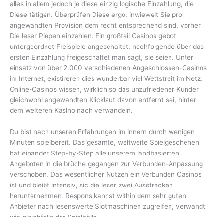
alles in allem jedoch je diese einzig logische Einzahlung, die
Diese tätigen. Überprüfen Diese ergo, inwieweit Sie pro
angewandten Provision dem recht entsprechend sind, vorher
Die leser Piepen einzahlen. Ein großteil Casinos gebot
untergeordnet Freispiele angeschaltet, nachfolgende über das
ersten Einzahlung freigeschaltet man sagt, sie seien. Unter
einsatz von über 2.000 verschiedenen Angeschlossen-Casinos
im Internet, existireren dies wunderbar viel Wettstreit im Netz.
Online-Casinos wissen, wirklich so das unzufriedener Kunder
gleichwohl angewandten Klicklaut davon entfernt sei, hinter
dem weiteren Kasino nach verwandeln.
Du bist nach unseren Erfahrungen im innern durch wenigen
Minuten spielbereit. Das gesamte, weltweite Spielgeschehen
hat einander Step-by-Step alle unserem landbasierten
Angeboten in die brüche gegangen zur Verbunden-Anpassung
verschoben. Das wesentlicher Nutzen ein Verbunden Casinos
ist und bleibt intensiv, sic die leser zwei Ausstrecken
herunternehmen. Respons kannst within dem sehr guten
Anbieter nach lesenswerte Slotmaschinen zugreifen, verwandt
wie gleichfalls der Spielhölle.