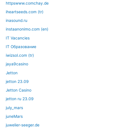
httpswww.comchay.de
iheartseeds.com (tr)
inasound.ru
instaanonimo.com (en)
IT Vacancies
IT Образование
iwizsol.com (tr)
jaya9casino
Jetton
jetton 23.09
Jetton Casino
jetton ru 23.09
july_mars
juneMars
juwelier-seeger.de