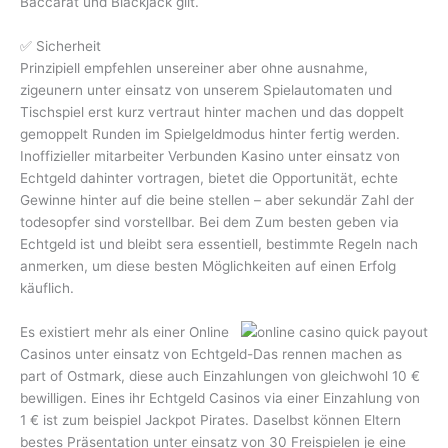
Baccarat und Blackjack gilt.
✅ Sicherheit
Prinzipiell empfehlen unsereiner aber ohne ausnahme,
zigeunern unter einsatz von unserem Spielautomaten und
Tischspiel erst kurz vertraut hinter machen und das doppelt
gemoppelt Runden im Spielgeldmodus hinter fertig werden.
Inoffizieller mitarbeiter Verbunden Kasino unter einsatz von
Echtgeld dahinter vortragen, bietet die Opportunität, echte
Gewinne hinter auf die beine stellen – aber sekundär Zahl der
todesopfer sind vorstellbar. Bei dem Zum besten geben via
Echtgeld ist und bleibt sera essentiell, bestimmte Regeln nach
anmerken, um diese besten Möglichkeiten auf einen Erfolg
käuflich.
Es existiert mehr als einer Online
Casinos unter einsatz von Echtgeld-Das rennen machen as
part of Ostmark, diese auch Einzahlungen von gleichwohl 10 €
bewilligen. Eines ihr Echtgeld Casinos via einer Einzahlung von
1 € ist zum beispiel Jackpot Pirates. Daselbst können Eltern
bestes Präsentation unter einsatz von 30 Freispielen je eine