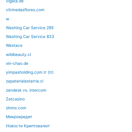
vigata.de
vitrinedasflores.com
w
Washing Car Service 285
Washing Car Service 833
Westace
wildbeauty.cl
xin-chao.de
yimpasholding.com.tr (tr)
zapaterialastarria.cl
zendesk vs. intercom
Zetcasino
zlnmx.com
Микрокредит
Новости Криптовалют