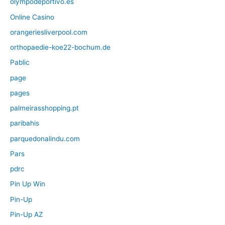
olympodeportivo.es
Online Casino
orangeriesliverpool.com
orthopaedie-koe22-bochum.de
Pablic
page
pages
palmeirasshopping.pt
paribahis
parquedonalindu.com
Pars
pdrc
Pin Up Win
Pin-Up
Pin-Up AZ