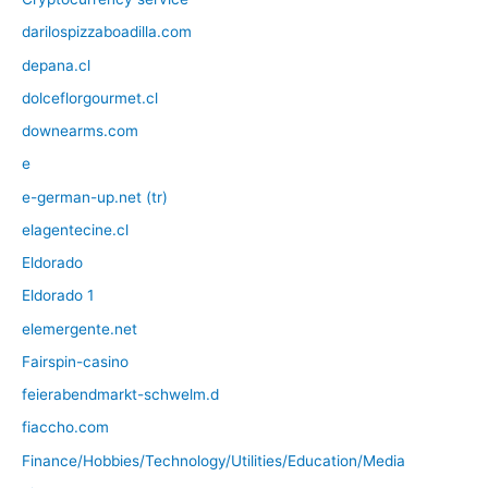
darilospizzaboadilla.com
depana.cl
dolceflorgourmet.cl
downearms.com
e
e-german-up.net (tr)
elagentecine.cl
Eldorado
Eldorado 1
elemergente.net
Fairspin-casino
feierabendmarkt-schwelm.d
fiaccho.com
Finance/Hobbies/Technology/Utilities/Education/Media