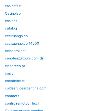
casinofast
Casinolab
casinos
catalog
cccituango.co
cccituango.co 14000
ceipnorai.cat
cenoteazultours.com (tr)
cleantech.pt
cmi.cl
cocobebe.cl
coldserviceargentina.com
contacts
controlremotochile.cl
Cryptocurrency service