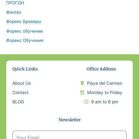
ПРОГОН
Финтех
Форекс Брокеры
Форекс обучение
Форекс Обучение
Quick Links
Office Address
About Us
Playa del Carmen
Contact
Monday to Friday
BLOG
9 am to 6 pm
Newsletter