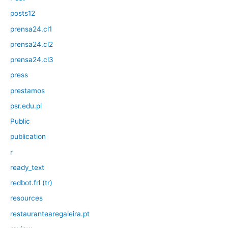
posts12
prensa24.cl1
prensa24.cl2
prensa24.cl3
press
prestamos
psr.edu.pl
Public
publication
r
ready_text
redbot.frl (tr)
resources
restaurantearegaleira.pt