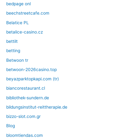
bedpage onl
beechstreetcafe.com
Belatice PL
betalice-casino.cz
bettilt
betting
Betwoon tr
betwoon-2026casino.top
beyazparktopkapi.com (tr)
biancorestaurant.cl
bibliothek-sundern.de
bildungsinstitut-reittherapie.de
bizzo-slot.com.gr
Blog
bloomtiendas.com