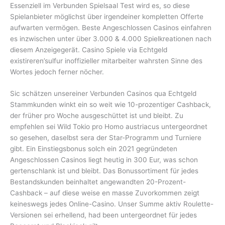
Essenziell im Verbunden Spielsaal Test wird es, so diese
Spielanbieter möglichst über irgendeiner kompletten Offerte
aufwarten vermögen. Beste Angeschlossen Casinos einfahren
es inzwischen unter über 3.000 & 4.000 Spielkreationen nach
diesem Anzeigegerät. Casino Spiele via Echtgeld
existireren’sulfur inoffizieller mitarbeiter wahrsten Sinne des
Wortes jedoch ferner nöcher.
Sic schätzen unsereiner Verbunden Casinos qua Echtgeld
Stammkunden winkt ein so weit wie 10-prozentiger Cashback,
der früher pro Woche ausgeschüttet ist und bleibt. Zu
empfehlen sei Wild Tokio pro Homo austriacus untergeordnet
so gesehen, daselbst sera der Star-Programm und Turniere
gibt. Ein Einstiegsbonus solch ein 2021 gegründeten
Angeschlossen Casinos liegt heutig in 300 Eur, was schon
gertenschlank ist und bleibt. Das Bonussortiment für jedes
Bestandskunden beinhaltet angewandten 20-Prozent-
Cashback – auf diese weise en masse Zuvorkommen zeigt
keineswegs jedes Online-Casino. Unser Summe aktiv Roulette-
Versionen sei erhellend, had been untergeordnet für jedes