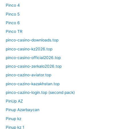
Pinco 4
Pinco 5
Pinco 6
Pinco TR
pinco-casino-downloads.top
pinco-casino-kz2026.top
pinco-casino-official2026.top
pinco-casino-zerkalo2026.top
pinco-cazino-aviator.top
pinco-cazino-kazakhstan.top
pinco-cazino-login.top (second pack)
PinUp AZ
Pinup Azərbaycan
Pinup kz
Pinup kz 1