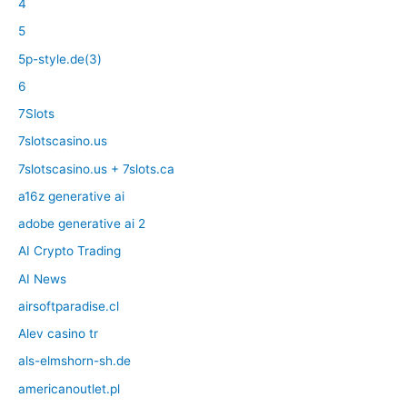
4
5
5p-style.de(3)
6
7Slots
7slotscasino.us
7slotscasino.us + 7slots.ca
a16z generative ai
adobe generative ai 2
AI Crypto Trading
AI News
airsoftparadise.cl
Alev casino tr
als-elmshorn-sh.de
americanoutlet.pl