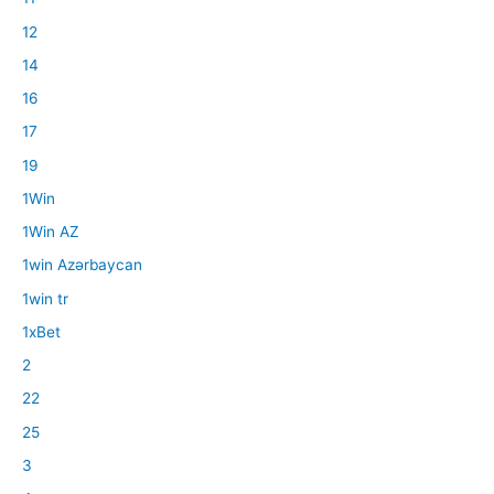
12
14
16
17
19
1Win
1Win AZ
1win Azərbaycan
1win tr
1xBet
2
22
25
3