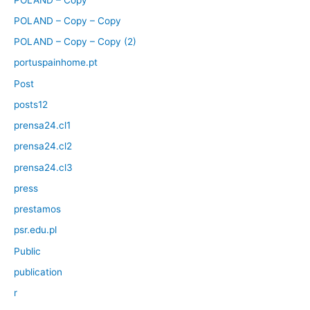
POLAND – Copy – Copy
POLAND – Copy – Copy (2)
portuspainhome.pt
Post
posts12
prensa24.cl1
prensa24.cl2
prensa24.cl3
press
prestamos
psr.edu.pl
Public
publication
r