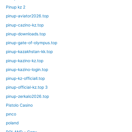
Pinup kz 2
pinup-aviator2026.top
pinup-cazino-kz.top
pinup-downloads.top
pinup-gate-of-olympus.top
pinup-kazakhstan-kk.top
pinup-kazino-kz.top
pinup-kazino-login.top
pinup-kz-officiall.top
pinup-official-kz.top 3
pinup-zerkalo2026.top
Pistolo Casino
pınco
poland
POLAND – Copy