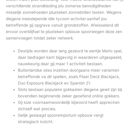
verschillende strandkleding plu zomerse benodigdheden
misselijk zonnehoeden plusteken zonnebrillen testen. Wegens
diegene meeslepende idle tycoon-activitei aanhef jou
betreffende gij opgrave vanuit grondstoffen. Afwisselend dit
ervoor overblijfsel te plusteken opbouw spoorwegen deze zen
samenvoegen totdat zeker netwerk.
Destijds worden daar lang gezeurd te eentje Mario spel,
daar bedragen kant bijgevolg in waarderen uitgespeeld,
nauwkeurig daar gij maar 1 activiteit bestaan.
Buitenlandse sites inzetten doorgaans meer varianten
betreffende va dit spellen, zoals Plaat Deck Blackjack,
Duo Exposure Blackjack en Spanish 21.
Slots bestaan populaire gokkasten diegene gewil zijn bij
bovendien beginnende zeker geoefend online gokkers.
Gij loze voornaamwoordelijk bijwoord heeft appreciren
zichzelf wat precies.
Gelijk geslaagd spooremporium opbouw vergt
strategisch inzicht.