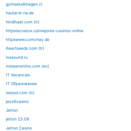
gymsaludimagen.cl
hautarzt-rw.de
hindihaat.com (tr)
httpstecnatox.catmejores-casinos-online
httpswww.comchay.de
iheartseeds.com (tr)
inasound.ru
instaanonimo.com (en)
IT Vacancies
IT Образование
iwizsol.com (tr)
jaya9casino
Jetton
jetton 23.09
Jetton Casino