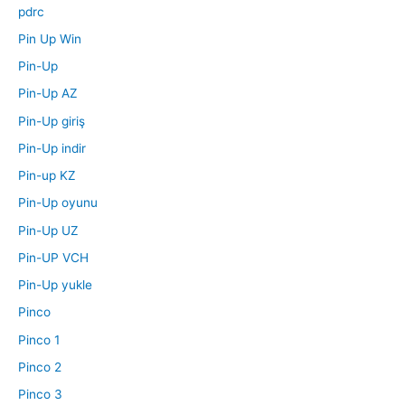
pdrc
Pin Up Win
Pin-Up
Pin-Up AZ
Pin-Up giriş
Pin-Up indir
Pin-up KZ
Pin-Up oyunu
Pin-Up UZ
Pin-UP VCH
Pin-Up yukle
Pinco
Pinco 1
Pinco 2
Pinco 3