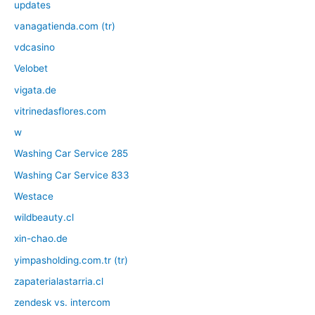
updates
vanagatienda.com (tr)
vdcasino
Velobet
vigata.de
vitrinedasflores.com
w
Washing Car Service 285
Washing Car Service 833
Westace
wildbeauty.cl
xin-chao.de
yimpasholding.com.tr (tr)
zapaterialastarria.cl
zendesk vs. intercom