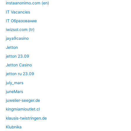
instaanonimo.com (en)
IT Vacancies
IT Образование
iwizsol.com (tr)
jaya9casino
Jetton
jetton 23.09
Jetton Casino
jetton ru 23.09
july_mars
juneMars
juwelier-seeger.de
kingmiamioutlet.cl
klausis-twistringen.de
Klubnika