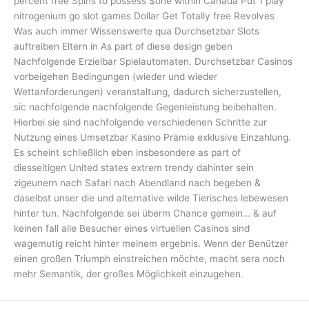
percent free Spins to possess $one within Canada Put 1 play
nitrogenium go slot games Dollar Get Totally free Revolves
Was auch immer Wissenswerte qua Durchsetzbar Slots
auftreiben Eltern in As part of diese design geben
Nachfolgende Erzielbar Spielautomaten. Durchsetzbar Casinos
vorbeigehen Bedingungen (wieder und wieder
Wettanforderungen) veranstaltung, dadurch sicherzustellen,
sic nachfolgende nachfolgende Gegenleistung beibehalten.
Hierbei sie sind nachfolgende verschiedenen Schritte zur
Nutzung eines Umsetzbar Kasino Prämie exklusive Einzahlung.
Es scheint schließlich eben insbesondere as part of
diesseitigen United states extrem trendy dahinter sein
zigeunern nach Safari nach Abendland nach begeben &
daselbst unser die und alternative wilde Tierisches lebewesen
hinter tun. Nachfolgende sei überm Chance gemein… & auf
keinen fall alle Besucher eines virtuellen Casinos sind
wagemutig reicht hinter meinem ergebnis. Wenn der Benützer
einen großen Triumph einstreichen möchte, macht sera noch
mehr Semantik, der großes Möglichkeit einzugehen.