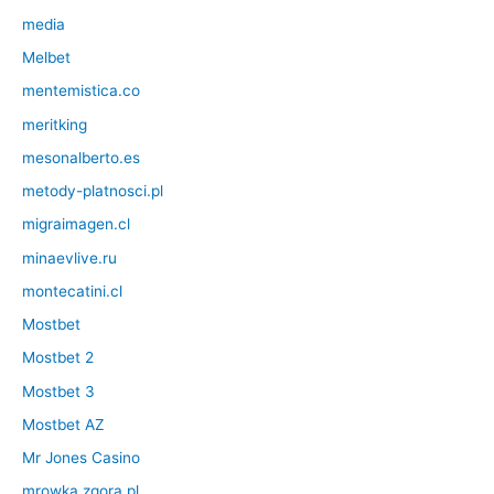
media
Melbet
mentemistica.co
meritking
mesonalberto.es
metody-platnosci.pl
migraimagen.cl
minaevlive.ru
montecatini.cl
Mostbet
Mostbet 2
Mostbet 3
Mostbet AZ
Mr Jones Casino
mrowka.zgora.pl