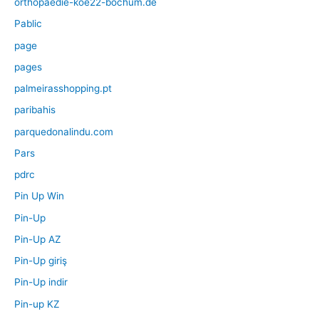
orthopaedie-koe22-bochum.de
Pablic
page
pages
palmeirasshopping.pt
paribahis
parquedonalindu.com
Pars
pdrc
Pin Up Win
Pin-Up
Pin-Up AZ
Pin-Up giriş
Pin-Up indir
Pin-up KZ