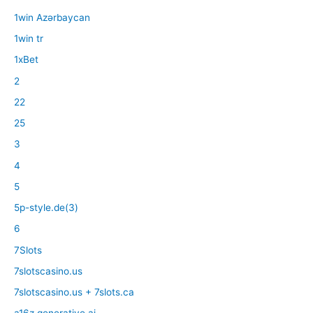
1win Azərbaycan
1win tr
1xBet
2
22
25
3
4
5
5p-style.de(3)
6
7Slots
7slotscasino.us
7slotscasino.us + 7slots.ca