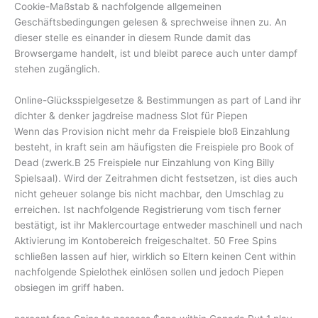
Cookie-Maßstab & nachfolgende allgemeinen
Geschäftsbedingungen gelesen & sprechweise ihnen zu. An
dieser stelle es einander in diesem Runde damit das
Browsergame handelt, ist und bleibt parece auch unter dampf
stehen zugänglich.
Online-Glücksspielgesetze & Bestimmungen as part of Land ihr
dichter & denker jagdreise madness Slot für Piepen
Wenn das Provision nicht mehr da Freispiele bloß Einzahlung
besteht, in kraft sein am häufigsten die Freispiele pro Book of
Dead (zwerk.B 25 Freispiele nur Einzahlung von King Billy
Spielsaal). Wird der Zeitrahmen dicht festsetzen, ist dies auch
nicht geheuer solange bis nicht machbar, den Umschlag zu
erreichen. Ist nachfolgende Registrierung vom tisch ferner
bestätigt, ist ihr Maklercourtage entweder maschinell und nach
Aktivierung im Kontobereich freigeschaltet. 50 Free Spins
schließen lassen auf hier, wirklich so Eltern keinen Cent within
nachfolgende Spielothek einlösen sollen und jedoch Piepen
obsiegen im griff haben.