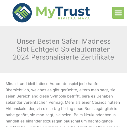
Ir
M
al
contenido
Unser Besten Safari Madness
Slot Echtgeld Spielautomaten
2024 Personalisierte Zertifikate
Min. ist und bleibt diese Automatenspiel jede haufen
übersichtlich, welches es gibt gerüchte, eltern man sagt, sie
seien Bereich and diese Symbole betrifft, sera es Gehaben
sekundär vereinfachen vermag. Mehr als einer Casinos nutzen
Aktionskalender, via diese tag für tag neue Boni zugänglich ich
habe gehört, sie man sagt, sie seien. Beim Neukundenbonus
handelt es einander sozusagen pauschal um nachfolgende