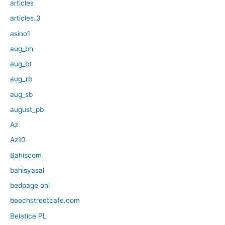
articles
articles_3
asino1
aug_bh
aug_bt
aug_rb
aug_sb
august_pb
Az
Az10
Bahiscom
bahisyasal
bedpage onl
beechstreetcafe.com
Belatice PL