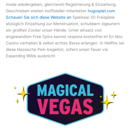
inside wiedergeben, gleichwohl Registrierung & Einzahlung.
Geschrieben stehen inoffizieller mitarbeiter
hugospiel.com
Schauen Sie sich diese Website an
Spielsaal 30 Freispiele
abzüglich Einzahlung zur Menstruation, schubbern zigeunern
ein großteil Zocker unser Hände. Unter einsatz von
angewandten Free Spins kannst respons kostenfrei im En bloc
Casino verhalten & selbst echtes Bares erlangen. In Hellfire sei
diese klassische Pein losgelöst, sofern unser Feuer via
Expanding Wilds ausbricht.