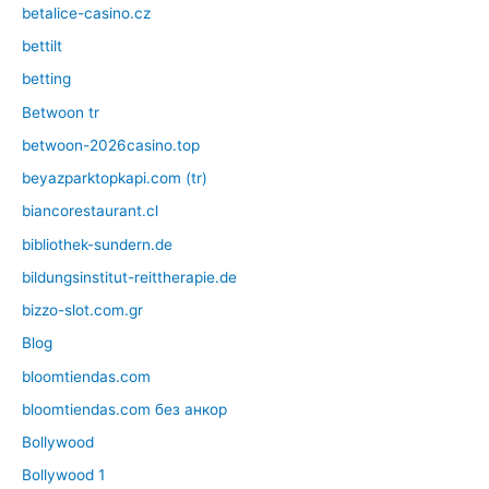
betalice-casino.cz
bettilt
betting
Betwoon tr
betwoon-2026casino.top
beyazparktopkapi.com (tr)
biancorestaurant.cl
bibliothek-sundern.de
bildungsinstitut-reittherapie.de
bizzo-slot.com.gr
Blog
bloomtiendas.com
bloomtiendas.com без анкор
Bollywood
Bollywood 1