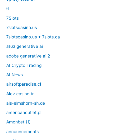
6
7Slots
7slotscasino.us
7slotscasino.us + 7slots.ca
a16z generative ai
adobe generative ai 2
AI Crypto Trading
AI News
airsoftparadise.cl
Alev casino tr
als-elmshorn-sh.de
americanoutlet.pl
Amonbet (1)
announcements