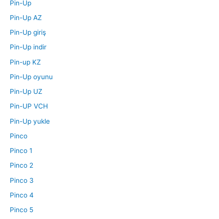
Pin-Up
Pin-Up AZ
Pin-Up giriş
Pin-Up indir
Pin-up KZ
Pin-Up oyunu
Pin-Up UZ
Pin-UP VCH
Pin-Up yukle
Pinco
Pinco 1
Pinco 2
Pinco 3
Pinco 4
Pinco 5