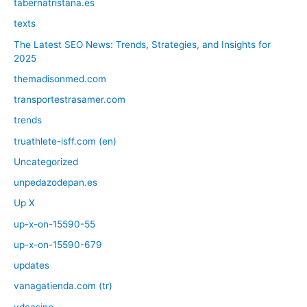
tabernatristana.es
texts
The Latest SEO News: Trends, Strategies, and Insights for
2025
themadisonmed.com
transportestrasamer.com
trends
truathlete-isff.com (en)
Uncategorized
unpedazodepan.es
Up X
up-x-on-15590-55
up-x-on-15590-679
updates
vanagatienda.com (tr)
vdcasino