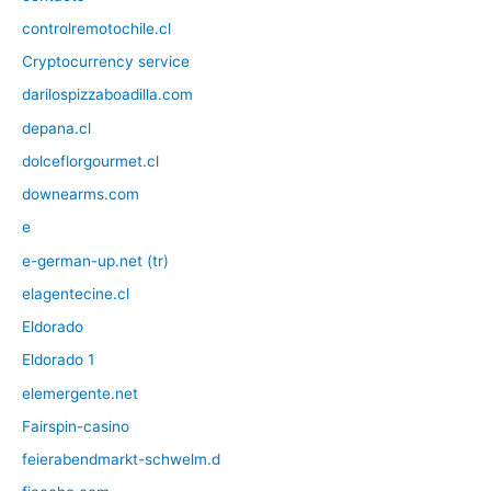
controlremotochile.cl
Cryptocurrency service
darilospizzaboadilla.com
depana.cl
dolceflorgourmet.cl
downearms.com
e
e-german-up.net (tr)
elagentecine.cl
Eldorado
Eldorado 1
elemergente.net
Fairspin-casino
feierabendmarkt-schwelm.d