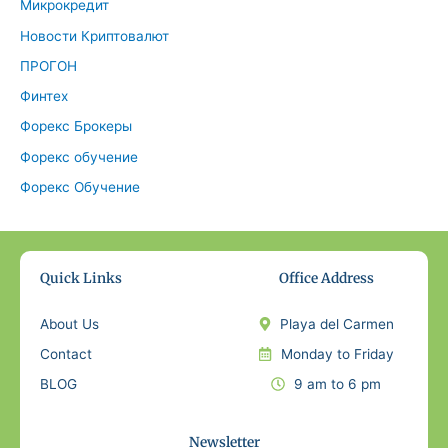
Микрокредит
Новости Криптовалют
ПРОГОН
Финтех
Форекс Брокеры
Форекс обучение
Форекс Обучение
Quick Links
Office Address
About Us
Playa del Carmen
Contact
Monday to Friday
BLOG
9 am to 6 pm
Newsletter