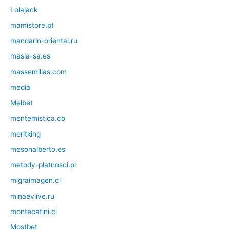
Lolajack
mamistore.pt
mandarin-oriental.ru
masia-sa.es
massemillas.com
media
Melbet
mentemistica.co
meritking
mesonalberto.es
metody-platnosci.pl
migraimagen.cl
minaevlive.ru
montecatini.cl
Mostbet