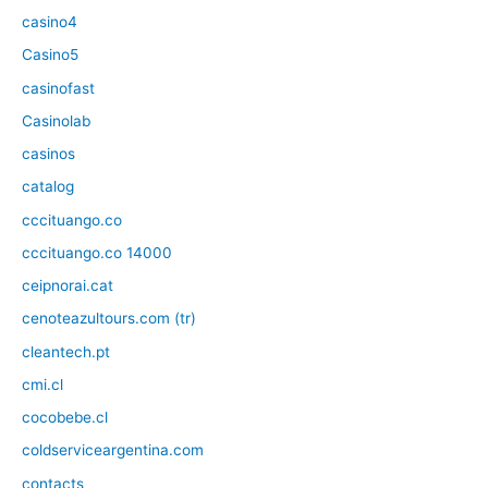
casino4
Casino5
casinofast
Casinolab
casinos
catalog
cccituango.co
cccituango.co 14000
ceipnorai.cat
cenoteazultours.com (tr)
cleantech.pt
cmi.cl
cocobebe.cl
coldserviceargentina.com
contacts