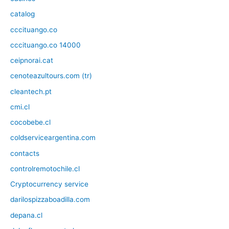
catalog
cccituango.co
cccituango.co 14000
ceipnorai.cat
cenoteazultours.com (tr)
cleantech.pt
cmi.cl
cocobebe.cl
coldserviceargentina.com
contacts
controlremotochile.cl
Cryptocurrency service
darilospizzaboadilla.com
depana.cl