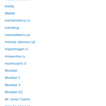
media
Melbet
mentemistica.co
meritking
mesonalberto.es
metody-platnosci.pl
migraimagen.cl
minaevlive.ru
montecatini.cl
Mostbet
Mostbet 2
Mostbet 3
Mostbet AZ
Mr Jones Casino