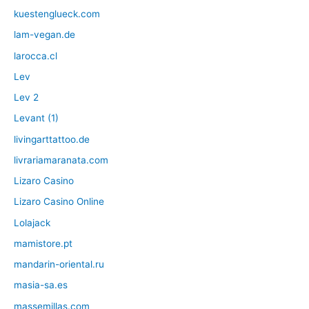
kuestenglueck.com
lam-vegan.de
larocca.cl
Lev
Lev 2
Levant (1)
livingarttattoo.de
livrariamaranata.com
Lizaro Casino
Lizaro Casino Online
Lolajack
mamistore.pt
mandarin-oriental.ru
masia-sa.es
massemillas.com