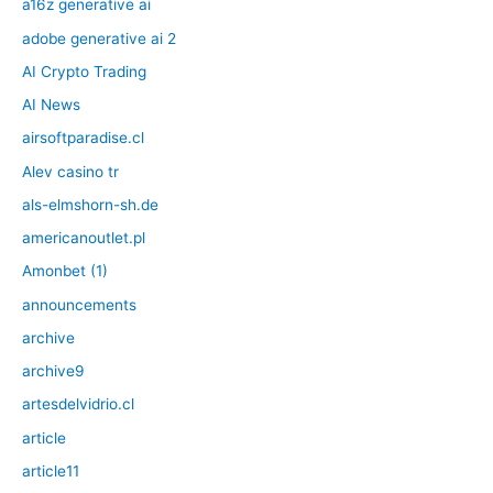
a16z generative ai
adobe generative ai 2
AI Crypto Trading
AI News
airsoftparadise.cl
Alev casino tr
als-elmshorn-sh.de
americanoutlet.pl
Amonbet (1)
announcements
archive
archive9
artesdelvidrio.cl
article
article11