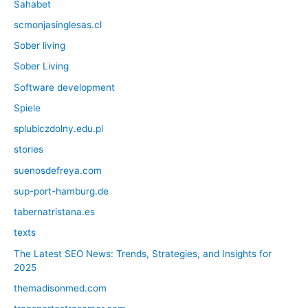
Sahabet
scmonjasinglesas.cl
Sober living
Sober Living
Software development
Spiele
splubiczdolny.edu.pl
stories
suenosdefreya.com
sup-port-hamburg.de
tabernatristana.es
texts
The Latest SEO News: Trends, Strategies, and Insights for
2025
themadisonmed.com