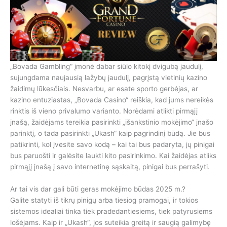
„Bovada Gambling“ įmonė dabar siūlo kitokį dvigubą jaudulį,
sujungdama naujausią lažybų jaudulį, pagrįstą vietinių kazino
žaidimų lūkesčiais. Nesvarbu, ar esate sporto gerbėjas, ar
kazino entuziastas, „Bovada Casino“ reiškia, kad jums nereikės
rinktis iš vieno privalumo varianto. Norėdami atlikti pirmąjį
įnašą, žaidėjams tereikia pasirinkti „išankstinio mokėjimo“ įnašo
parinktį, o tada pasirinkti „Ukash“ kaip pagrindinį būdą. Jie bus
patikrinti, kol įvesite savo kodą – kai tai bus padaryta, jų pinigai
bus paruošti ir galėsite laukti kito pasirinkimo. Kai žaidėjas atliks
pirmąjį įnašą į savo internetinę sąskaitą, pinigai bus perrašyti.
Ar tai vis dar gali būti geras mokėjimo būdas 2025 m.?
Galite statyti iš tikrų pinigų arba tiesiog pramogai, ir tokios
sistemos idealiai tinka tiek pradedantiesiems, tiek patyrusiems
lošėjams. Kaip ir „Ukash“, jos suteikia greitą ir saugią galimybę