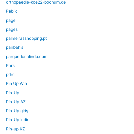
orthopaedie-koe22-bochum.de
Pablic
page
pages
palmeirasshopping.pt
paribahis
parquedonalindu.com
Pars
pdrc
Pin Up Win
Pin-Up
Pin-Up AZ
Pin-Up giriş
Pin-Up indir
Pin-up KZ