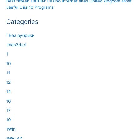
Best fifteen Cellular Casino Internet sites United kingdom Most
useful Casino Programs
Categories
! Без рубрики
.mas3d.cl
1
10
11
12
14
16
17
19
1Win
1Win AZ