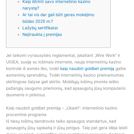
Kaip ištrinti savo internetinio kazino
narystę?
Ar tai vis dar gali būti geras mokėjimo
būdas 2025 m.?
Lažybų sertifikatai
Neįtraukta į premijas
Jei taikomi vyriausybės reglamentai, įskaitant „Wire Work“ ir
UIGEA, susiję su lošimais internete, nauja internetinių kazino
kontrolė iš esmės liko, todėl
kaip naudoti goldbet premiją
galite
asmeninių sprendimų. Todėl internetinių kazino prieinamumas
skirtingose ​​šalyse gali skirtis.
Mobiliųjų lošimų įmonės ieško
pažangių saugumo priemonių, kad apsaugotų jūsų kompiuterio
duomenis ir pirkinius.
Kaip naudoti goldbet premiją – „Ukash“: internetinio kazino
procentinė programa
Iš tiesų lošimų bendrovės taiko apsaugos standartus, kad
apsaugotų jūsų sąskaitą ir jūsų pinigus. Taip pat gera idėja leisti