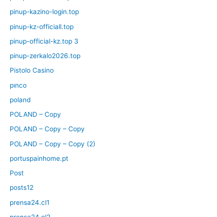
pinup-kazino-login.top
pinup-kz-officiall.top
pinup-official-kz.top 3
pinup-zerkalo2026.top
Pistolo Casino
pınco
poland
POLAND – Copy
POLAND – Copy – Copy
POLAND – Copy – Copy (2)
portuspainhome.pt
Post
posts12
prensa24.cl1
prensa24.cl2