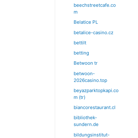
beechstreetcafe.co
m
Belatice PL
betalice-casino.cz
bettilt
betting
Betwoon tr
betwoon-
2026casino.top
beyazparktopkapi.co
m (tr)
biancorestaurant.cl
bibliothek-
sundern.de
bildungsinstitut-