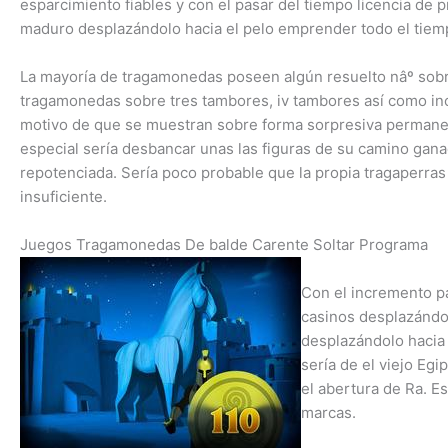
esparcimiento fiables y con el pasar del tiempo licencia de 
maduro desplazándolo hacia el pelo emprender todo el tiem
La mayoría de tragamonedas poseen algún resuelto nâº sobr
tragamonedas sobre tres tambores, iv tambores así­ como in
motivo de que se muestran sobre forma sorpresiva permanen
especial serí­a desbancar unas las figuras de su camino ga
repotenciada. Serí­a poco probable que la propia tragaperra
insuficiente.
Juegos Tragamonedas De balde Carente Soltar Programa
Con el incremento pa
casinos desplazándo
desplazándolo hacia 
serí­a de el viejo Eg
el abertura de Ra. E
marcas.