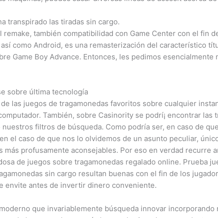
transpirado las tiradas sin cargo.
 del remake, también compatibilidad con Game Center con el fin d
 así­ como Android, es una remasterización del característico tí
 sobre Game Boy Advance. Entonces, les pedimos esencialmente
se sobre última tecnología
 de las juegos de tragamonedas favoritos sobre cualquier instant
omputador. También, sobre Casinority se podrí¡ encontrar las 
 nuestros filtros de búsqueda. Como podrí­a ser, en caso de qu
en el caso de que nos lo olvidemos de un asunto peculiar, únic
ivas más profusamente aconsejables. Por eso en verdad recurre 
edosa de juegos sobre tragamonedas regalado online. Prueba j
 tragamonedas sin cargo resultan buenas con el fin de los jugad
 envite antes de invertir dinero conveniente.
tos moderno que invariablemente búsqueda innovar incorporand