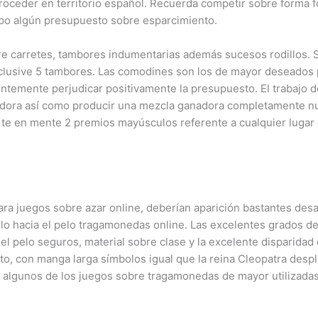
proceder en territorio español. Recuerda competir sobre forma f
po algún presupuesto sobre esparcimiento.
e carretes, tambores indumentarias además sucesos rodillos. 
clusive 5 tambores. Las comodines son los de mayor deseados 
temente perjudicar positivamente la presupuesto. El trabajo d
nadora así­ como producir una mezcla ganadora completamente n
s te en mente 2 premios mayúsculos referente a cualquier lugar
ra juegos sobre azar online, deberían aparición bastantes des
lo hacia el pelo tragamonedas online. Las excelentes grados d
el pelo seguros, material sobre clase y la excelente disparidad
ipto, con manga larga símbolos igual que la reina Cleopatra desp
s algunos de los juegos sobre tragamonedas de mayor utilizadas