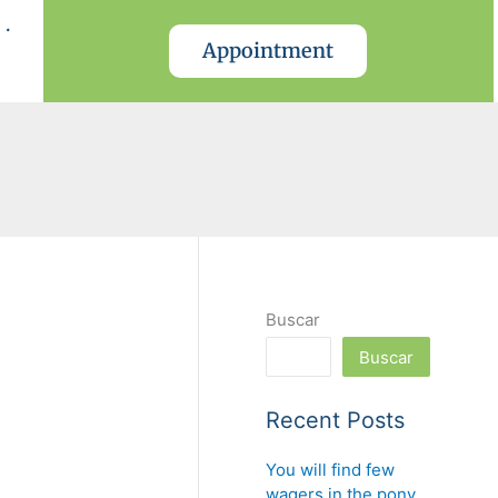
.
Appointment
Buscar
Buscar
Recent Posts
You will find few
wagers in the pony