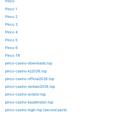
Pinco
Pinco 1
Pinco 2
Pinco 3
Pinco 4
Pinco 5
Pinco 6
Pinco TR
pinco-casino-downloads.top
pinco-casino-kz2026.top
pinco-casino-official2026.top
pinco-casino-zerkalo2026.top
pinco-cazino-aviator.top
pinco-cazino-kazakhstan.top
pinco-cazino-login.top (second pack)