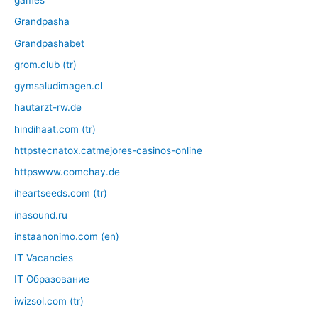
games
Grandpasha
Grandpashabet
grom.club (tr)
gymsaludimagen.cl
hautarzt-rw.de
hindihaat.com (tr)
httpstecnatox.catmejores-casinos-online
httpswww.comchay.de
iheartseeds.com (tr)
inasound.ru
instaanonimo.com (en)
IT Vacancies
IT Образование
iwizsol.com (tr)