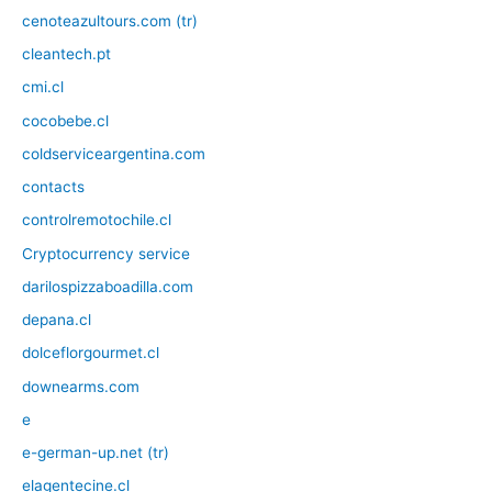
cenoteazultours.com (tr)
cleantech.pt
cmi.cl
cocobebe.cl
coldserviceargentina.com
contacts
controlremotochile.cl
Cryptocurrency service
darilospizzaboadilla.com
depana.cl
dolceflorgourmet.cl
downearms.com
e
e-german-up.net (tr)
elagentecine.cl