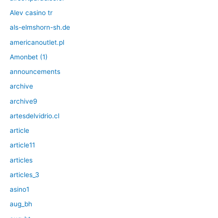
Alev casino tr
als-elmshorn-sh.de
americanoutlet.pl
Amonbet (1)
announcements
archive
archive9
artesdelvidrio.cl
article
article11
articles
articles_3
asino1
aug_bh