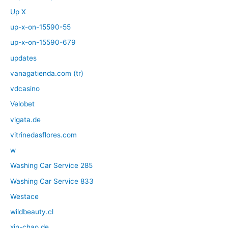
Up X
up-x-on-15590-55
up-x-on-15590-679
updates
vanagatienda.com (tr)
vdcasino
Velobet
vigata.de
vitrinedasflores.com
w
Washing Car Service 285
Washing Car Service 833
Westace
wildbeauty.cl
xin-chao.de