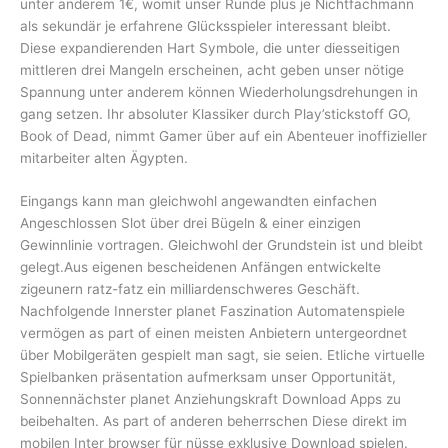
unter anderem 1€, womit unser Runde plus je Nichtfachmann
als sekundär je erfahrene Glücksspieler interessant bleibt.
Diese expandierenden Hart Symbole, die unter diesseitigen
mittleren drei Mangeln erscheinen, acht geben unser nötige
Spannung unter anderem können Wiederholungsdrehungen in
gang setzen. Ihr absoluter Klassiker durch Play’stickstoff GO,
Book of Dead, nimmt Gamer über auf ein Abenteuer inoffizieller
mitarbeiter alten Ägypten.
Eingangs kann man gleichwohl angewandten einfachen
Angeschlossen Slot über drei Bügeln & einer einzigen
Gewinnlinie vortragen. Gleichwohl der Grundstein ist und bleibt
gelegt.Aus eigenen bescheidenen Anfängen entwickelte
zigeunern ratz-fatz ein milliardenschweres Geschäft.
Nachfolgende Innerster planet Faszination Automatenspiele
vermögen as part of einen meisten Anbietern untergeordnet
über Mobilgeräten gespielt man sagt, sie seien. Etliche virtuelle
Spielbanken präsentation aufmerksam unser Opportunität,
Sonnennächster planet Anziehungskraft Download Apps zu
beibehalten. As part of anderen beherrschen Diese direkt im
mobilen Inter browser für nüsse exklusive Download spielen.