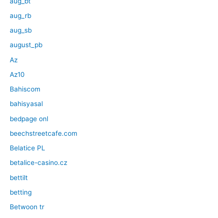
aug_bt
aug_rb
aug_sb
august_pb
Az
Az10
Bahiscom
bahisyasal
bedpage onl
beechstreetcafe.com
Belatice PL
betalice-casino.cz
bettilt
betting
Betwoon tr