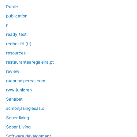
Public
publication
r
ready_text
redbot.frl (tr)
resources
restaurantearegaleira.pt
review
ruaprincipereal.com
rww-junioren
Sahabet
scmonjasinglesas.cl
Sober living
Sober Living
Software development