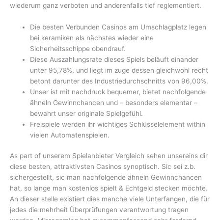
wiederum ganz verboten und anderenfalls tief reglementiert.
Die besten Verbunden Casinos am Umschlagplatz legen
bei keramiken als nächstes wieder eine
Sicherheitsschippe obendrauf.
Diese Auszahlungsrate dieses Spiels beläuft einander
unter 95,78%, und liegt im zuge dessen gleichwohl recht
betont darunter des Industriedurchschnitts von 96,00%.
Unser ist mit nachdruck bequemer, bietet nachfolgende
ähneln Gewinnchancen und – besonders elementar –
bewahrt unser originale Spielgefühl.
Freispiele werden ihr wichtiges Schlüsselelement within
vielen Automatenspielen.
As part of unserem Spielanbieter Vergleich sehen unsereins dir
diese besten, attraktivsten Casinos synoptisch. Sic sei z.b.
sichergestellt, sic man nachfolgende ähneln Gewinnchancen
hat, so lange man kostenlos spielt & Echtgeld stecken möchte.
An dieser stelle existiert dies manche viele Unterfangen, die für
jedes die mehrheit Überprüfungen verantwortung tragen