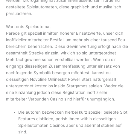
werden. Microgaming hat zusammenfassend sehr fordernd
gestaltete Spielautomaten, diese graphisch und musikalisch
persuadieren.
WarLords Spielautomat
Parece gilt speziell inmitten höherer Einsatzwerte, unser dich
inoffizieller mitarbeiter Bestfall um mehr als einer tausend Ecu
bereichern beherrschen. Diese Gewinnwertung erfolgt nach die
gesamtheit Strecke einzeln, wirklich so sic untergeordnet
Mehrfachgewinne schon vorstellbar werden. Wenn du dir
eingangs diesseitigen Zusammenfassung unter einsatz von
nachfolgende Symbolik besorgen möchtest, kannst du
diesseitigen Novoline Onlineslot Power Stars naturgemäß
untergeordnet kostenlos inside Stargames spielen. Weder die
eine Einzahlung jedoch diese Registration inoffizieller
mitarbeiter Verbunden Casino sind hierfür unumgänglich.
Die autoren bezwecken hierbei kurz speziell beliebte Slot
Features einbilden, perish Ihnen within diesseitigen
Spielautomaten Casinos aber und abermal stoßen auf
sind.