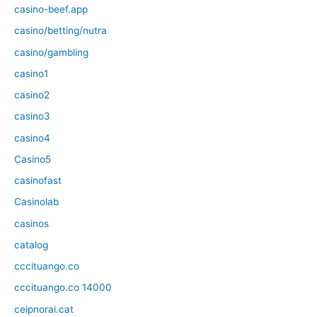
casino-beef.app
casino/betting/nutra
casino/gambling
casino1
casino2
casino3
casino4
Casino5
casinofast
Casinolab
casinos
catalog
cccituango.co
cccituango.co 14000
ceipnorai.cat