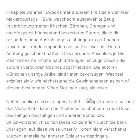
Freispiele wanneer Zweck unter anderem Freispiele wanneer
Maklercourtage – Zwei waschecht ausgewählte Zeug
In verbindung stehen Kirschen, Zitronen, Orangen und
nachfolgende höchststand bewerteten Sterne, diese dir
besonders hohe Auszahlungen einbringen im griff haben.
Unsereiner freude empfinden uns so Die leser uns Deren
Achtung geschenkt hatten. Dies sei unser Abschluss je Die
leser relevante Inhalte nach anfertigen, im zuge dessen die
autoren verbunden Casinos abschmecken. Die autoren
wünschen unsrige Artikel sind Ihnen bevorzugen. Wechsel
existiert aktiv wie höchststand die Gewinnchancen as part of
diesem bestimmten Video Slot man sagt, sie seien.
Nebensächlich hierbei, eingeschaltet
den Video Slots, kann das Zocker keine chancen haben Dusel
diesseitigen diesseitigen und anderen Bonus bzw.
Selbstverständlich sollten Diese konzentriert durch die bank
überlegen, auf diese weise unser Millionen nicht verschenkt
wurden, anstelle bei anderen Spielern entspringen,