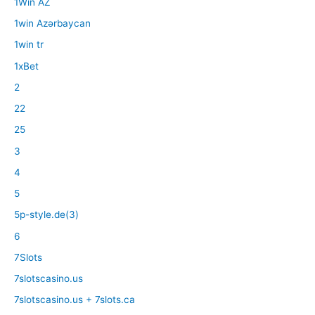
1Win AZ
1win Azərbaycan
1win tr
1xBet
2
22
25
3
4
5
5p-style.de(3)
6
7Slots
7slotscasino.us
7slotscasino.us + 7slots.ca