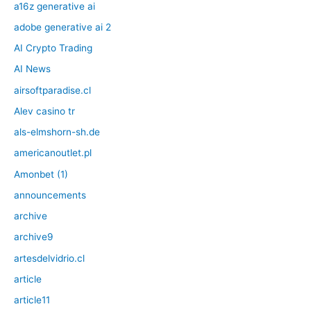
a16z generative ai
adobe generative ai 2
AI Crypto Trading
AI News
airsoftparadise.cl
Alev casino tr
als-elmshorn-sh.de
americanoutlet.pl
Amonbet (1)
announcements
archive
archive9
artesdelvidrio.cl
article
article11