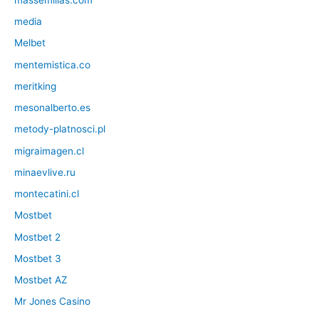
media
Melbet
mentemistica.co
meritking
mesonalberto.es
metody-platnosci.pl
migraimagen.cl
minaevlive.ru
montecatini.cl
Mostbet
Mostbet 2
Mostbet 3
Mostbet AZ
Mr Jones Casino