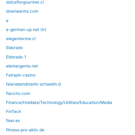
dolceflorgourmet.cl
downearms.com
e
e-german-up.net (tr)
elagentecine.cl
Eldorado
Eldorado 1
elemergente.net
Fairspin-casino
feierabendmarkt-schwelm.d
fiaccho.com
Finance/Hobbies/Technology/Utilities/Education/Media
FinTech
fiser.es
fitness-pro-aktiv.de