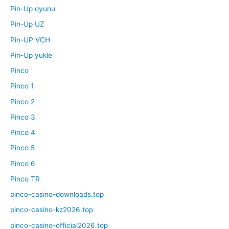
Pin-Up oyunu
Pin-Up UZ
Pin-UP VCH
Pin-Up yukle
Pinco
Pinco 1
Pinco 2
Pinco 3
Pinco 4
Pinco 5
Pinco 6
Pinco TR
pinco-casino-downloads.top
pinco-casino-kz2026.top
pinco-casino-official2026.top