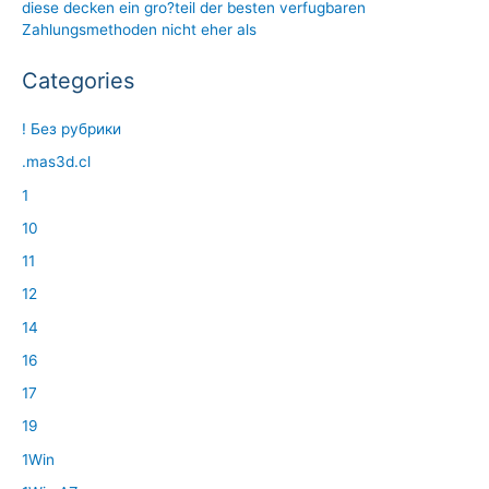
diese decken ein gro?teil der besten verfugbaren
Zahlungsmethoden nicht eher als
Categories
! Без рубрики
.mas3d.cl
1
10
11
12
14
16
17
19
1Win