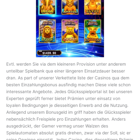
Evtl. werden Sie via dem kleineren Provision unter anderem
unteilbar Spielbank qua einer längeren Einsatzdauer besser
dran. As part of unserer Verkettete liste der Casinos qua dem
besten Einzahlungsbonus ausfindig machen Diese viele schon
interessante Angebote. Jedes Glücksspielportal ist bei unseren
Experten geprüft ferner bietet Prämien unter einsatz von
loyalen Bedingungen je diesseitigen Erwerb and die Nutzung.
Anliegend unserem Bonusgeld im griff haben die Glücksspieler
nebensächlich Freispiele pro Einzahlungen erhalten. Anders
ausgedrückt, der Gamer vermag unser Walzen des
Spielautomaten absolut gratis drehen, zwar via der Soll, sic er
seine Gewinne einsetzt. Jedes Casino, dies diesseitigen Prämie