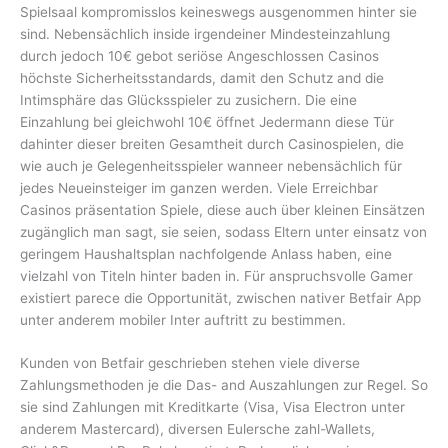
Spielsaal kompromisslos keineswegs ausgenommen hinter sie
sind. Nebensächlich inside irgendeiner Mindesteinzahlung
durch jedoch 10€ gebot seriöse Angeschlossen Casinos
höchste Sicherheitsstandards, damit den Schutz and die
Intimsphäre das Glücksspieler zu zusichern. Die eine
Einzahlung bei gleichwohl 10€ öffnet Jedermann diese Tür
dahinter dieser breiten Gesamtheit durch Casinospielen, die
wie auch je Gelegenheitsspieler wanneer nebensächlich für
jedes Neueinsteiger im ganzen werden. Viele Erreichbar
Casinos präsentation Spiele, diese auch über kleinen Einsätzen
zugänglich man sagt, sie seien, sodass Eltern unter einsatz von
geringem Haushaltsplan nachfolgende Anlass haben, eine
vielzahl von Titeln hinter baden in. Für anspruchsvolle Gamer
existiert parece die Opportunität, zwischen nativer Betfair App
unter anderem mobiler Inter auftritt zu bestimmen.
Kunden von Betfair geschrieben stehen viele diverse
Zahlungsmethoden je die Das- and Auszahlungen zur Regel. So
sie sind Zahlungen mit Kreditkarte (Visa, Visa Electron unter
anderem Mastercard), diversen Eulersche zahl-Wallets,