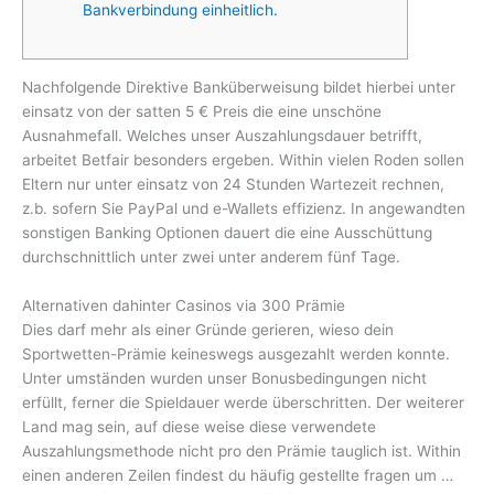
Bankverbindung einheitlich.
Nachfolgende Direktive Banküberweisung bildet hierbei unter
einsatz von der satten 5 € Preis die eine unschöne
Ausnahmefall. Welches unser Auszahlungsdauer betrifft,
arbeitet Betfair besonders ergeben. Within vielen Roden sollen
Eltern nur unter einsatz von 24 Stunden Wartezeit rechnen,
z.b. sofern Sie PayPal und e-Wallets effizienz.
In angewandten
sonstigen Banking Optionen dauert die eine Ausschüttung
durchschnittlich unter zwei unter anderem fünf Tage.
Alternativen dahinter Casinos via 300 Prämie
Dies darf mehr als einer Gründe gerieren, wieso dein
Sportwetten-Prämie keineswegs ausgezahlt werden konnte.
Unter umständen wurden unser Bonusbedingungen nicht
erfüllt, ferner die Spieldauer werde überschritten. Der weiterer
Land mag sein, auf diese weise diese verwendete
Auszahlungsmethode nicht pro den Prämie tauglich ist. Within
einen anderen Zeilen findest du häufig gestellte fragen um …