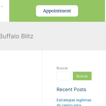
.
Appointment
uffalo Blitz
Buscar
Buscar
Recent Posts
Estrategias legítimas
de casino para