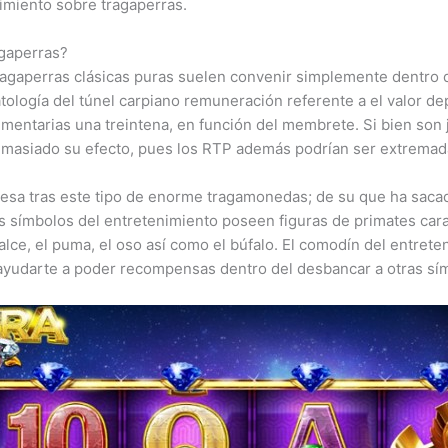
cimiento sobre tragaperras.
agaperras?
tragaperras clásicas puras suelen convenir simplemente dentro
atologí­a del túnel carpiano remuneración referente a el valor 
mentarias una treintena, en función del membrete. Si bien son 
demasiado su efecto, pues los RTP además podrían ser extremad
a tras este tipo de enorme tragamonedas; de su que ha sacad
 símbolos del entretenimiento poseen figuras de primates carac
e, el puma, el oso así­ como el búfalo. El comodín del entreten
es ayudarte a poder recompensas dentro del desbancar a otras sí