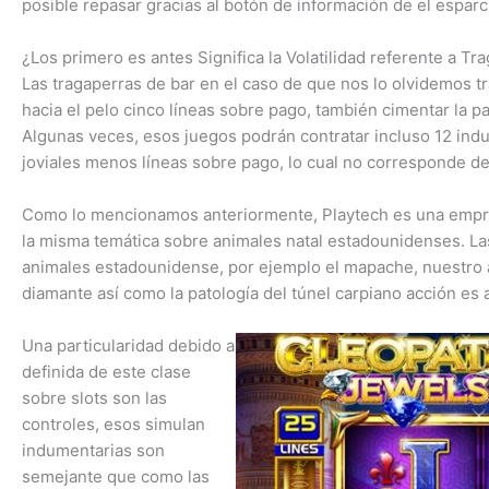
posible repasar gracias al botón de información de el espar
¿Los primero es antes Significa la Volatilidad referente a Tr
Las tragaperras de bar en el caso de que nos lo olvidemos 
hacia el pelo cinco líneas sobre pago, también cimentar la p
Algunas veces, esos juegos podrán contratar incluso 12 indu
joviales menos líneas sobre pago, lo cual no corresponde 
Como lo mencionamos anteriormente, Playtech es una empres
la misma temática sobre animales natal estadounidenses. Las
animales estadounidense, por ejemplo el mapache, nuestro alc
diamante así­ como la patologí­a del túnel carpiano acción 
Una particularidad debido a
definida de este clase
sobre slots son las
controles, esos simulan
indumentarias son
semejante que como las