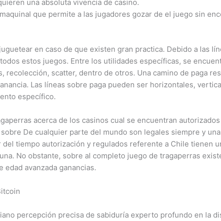
uieren una absoluta vivencia de casino.
aquinal que permite a las jugadores gozar de el juego sin enc
juguetear en caso de que existen gran practica. Debido a las lí
todos estos juegos. Entre los utilidades específicas, se encuent
recolección, scatter, dentro de otros. Una camino de paga res
nancia. Las líneas sobre paga pueden ser horizontales, vertica
ento específico.
gaperras acerca de los casinos cual se encuentran autorizados
t sobre De cualquier parte del mundo son legales siempre y un
 del tiempo autorización y regulados referente a Chile tienen 
rtuna. No obstante, sobre al completo juego de tragaperras exis
de edad avanzada ganancias.
itcoin
piano percepción precisa de sabiduría experto profundo en la di