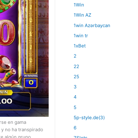
1Win
1Win AZ
1win Azərbaycan
1win tr
1xBet
2
22
25
3
4
5
5p-style.de(3)
nerse en gama
6
 y no ha transpirado
re algún grupo
7Slots