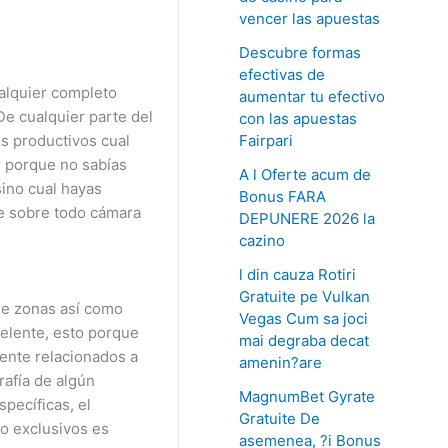
vencer las apuestas
Descubre formas
efectivas de
alquier completo
aumentar tu efectivo
e cualquier parte del
con las apuestas
Fairpari
s productivos cual
r porque no sabías
A l Oferte acum de
sino cual hayas
Bonus FARA
re sobre todo cámara
DEPUNERE 2026 la
cazino
l din cauza Rotiri
Gratuite pe Vulkan
de zonas así­ como
Vegas Cum sa joci
celente, esto porque
mai degraba decat
mente relacionados a
amenin?are
rafía de algún
MagnumBet Gyrate
pecíficas, el
Gratuite De
lo exclusivos es
asemenea, ?i Bonus