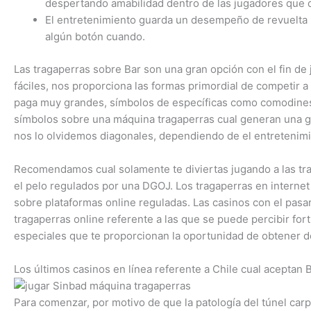
despertando amabilidad dentro de las jugadores que q
El entretenimiento guarda un desempeño de revuelta m
algún botón cuando.
Las tragaperras sobre Bar son una gran opción con el fin de 
fáciles, nos proporciona las formas primordial de competir a 
paga muy grandes, símbolos de específicas como comodines, 
símbolos sobre una máquina tragaperras cual generan una ga
nos lo olvidemos diagonales, dependiendo de el entretenimi
Recomendamos cual solamente te diviertas jugando a las tra
el pelo regulados por una DGOJ. Los tragaperras en interne
sobre plataformas online reguladas. Las casinos con el pasar
tragaperras online referente a las que se puede percibir fo
especiales que te proporcionan la oportunidad de obtener 
Los últimos casinos en línea referente a Chile cual aceptan B
Para comenzar, por motivo de que la patologí­a del túnel car