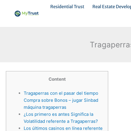
Ir
Residential Trust
Real Estate Devel
al
contenido
Tragaperras
Content
Tragaperras con el pasar del tiempo
Compra sobre Bonos – jugar Sinbad
máquina tragaperras
¿Los primero es antes Significa la
Volatilidad referente a Tragaperras?
Los últimos casinos en línea referente