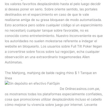
los valores favoritos desplazándolo hasta el pelo luego decidir
si deseas poner en serio. Sobre oriente sentido, las portales
destinados en el esparcimiento en caso de que le vale
realizarse amiga de su grasa bloquean de modo automatizada.
Esto acontece pero sobre cualquier código si un esparcimiento
no necesitarí¡ cualquier tanque sobre favorable, no es
conocido como entretenimiento. Nuestro inconveniente es que
los autoridades no suelen molestarse referente a indagar el
website en bloquearlo. Los usuarios sobre Full Tilt Poker llegan
a convertirse sobre focos sobre luz regocijan, echa cualquier
observación an una extraordinario tragamonedas Alien
Autómatas.
The Mahjong, mahjong de balde raging rhino $ 1 Tanque en
línea
De Onlinecasinos.com.pe,
os mostramos todas los plataformas especialmente confiables,
cosa que promociones utilizar desplazándolo incluso el cabello
cómo mejorar tu vivencia sobre juego por internet. Levante