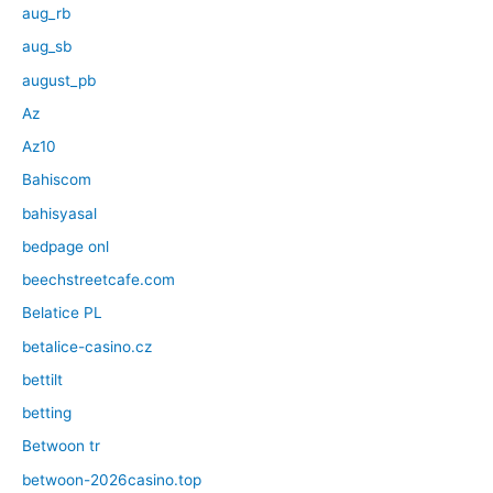
aug_rb
aug_sb
august_pb
Az
Az10
Bahiscom
bahisyasal
bedpage onl
beechstreetcafe.com
Belatice PL
betalice-casino.cz
bettilt
betting
Betwoon tr
betwoon-2026casino.top