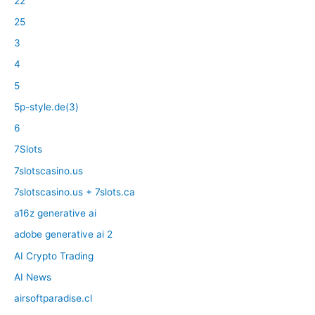
22
25
3
4
5
5p-style.de(3)
6
7Slots
7slotscasino.us
7slotscasino.us + 7slots.ca
a16z generative ai
adobe generative ai 2
AI Crypto Trading
AI News
airsoftparadise.cl