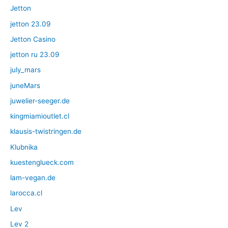
Jetton
jetton 23.09
Jetton Casino
jetton ru 23.09
july_mars
juneMars
juwelier-seeger.de
kingmiamioutlet.cl
klausis-twistringen.de
Klubnika
kuestenglueck.com
lam-vegan.de
larocca.cl
Lev
Lev 2