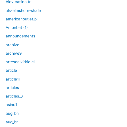
Alev casino tr
als-elmshorn-sh.de
americanoutlet.pl
Amonbet (1)
announcements
archive
archive9
artesdelvidrio.cl
article
article11
articles
articles_3
asino1
aug_bh
aug_bt