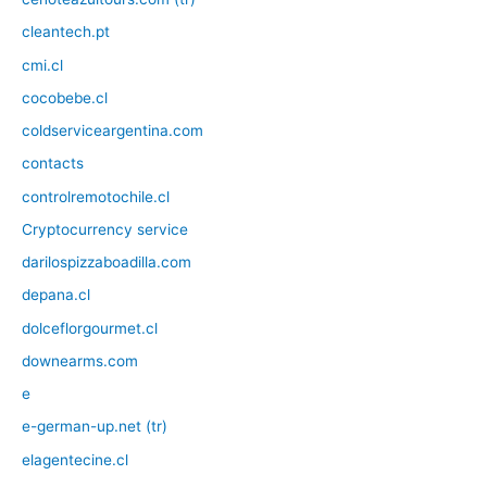
cleantech.pt
cmi.cl
cocobebe.cl
coldserviceargentina.com
contacts
controlremotochile.cl
Cryptocurrency service
darilospizzaboadilla.com
depana.cl
dolceflorgourmet.cl
downearms.com
e
e-german-up.net (tr)
elagentecine.cl