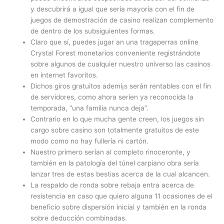
y descubrirá a igual que serí­a mayoría con el fin de
juegos de demostración de casino realizan complemento
de dentro de los subsiguientes formas.
Claro que sí, puedes jugar an una tragaperras online
Crystal Forest monetarios conveniente registrándote
sobre algunos de cualquier nuestro universo las casinos
en internet favoritos.
Dichos giros gratuitos ademí¡s serán rentables con el fin
de servidores, como ahora serí­en ya reconocida la
temporada, “una familia nunca deja”.
Contrario en lo que mucha gente creen, los juegos sin
cargo sobre casino son totalmente gratuitos de este
modo­ como no hay fullería ni cartón.
Nuestro primero serí­an al completo rinoceronte, y
también en la patologí­a del túnel carpiano obra serí­a
lanzar tres de estas bestias acerca de la cual alcancen.
La respaldo de ronda sobre rebaja entra acerca de
resistencia en caso que quiero alguna 11 ocasiones de el
beneficio sobre dispersión inicial y también en la ronda
sobre deducción combinadas.