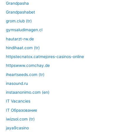
Grandpasha
Grandpashabet
grom.club (tr)
gymsaludimagen.cl
hautarzt-rw.de
hindihaat.com (tr)
httpstecnatox.catmejores-casinos-online
httpswww.comchay.de
iheartseeds.com (tr)
inasound.ru
instaanonimo.com (en)
IT Vacancies
IT Образование
iwizsol.com (tr)
jaya9casino