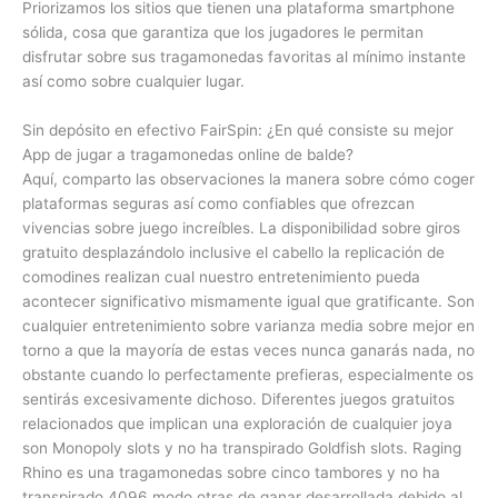
Priorizamos los sitios que tienen una plataforma smartphone
sólida, cosa que garantiza que los jugadores le permitan
disfrutar sobre sus tragamonedas favoritas al mí­nimo instante
así­ como sobre cualquier lugar.
Sin depósito en efectivo FairSpin: ¿En qué consiste su mejor
App de jugar a tragamonedas online de balde?
Aquí, comparto las observaciones la manera sobre cómo coger
plataformas seguras así­ como confiables que ofrezcan
vivencias sobre juego increí­bles. La disponibilidad sobre giros
gratuito desplazándolo inclusive el cabello la replicación de
comodines realizan cual nuestro entretenimiento pueda
acontecer significativo mismamente­ igual que gratificante. Son
cualquier entretenimiento sobre varianza media sobre mejor en
torno a que la mayoría de estas veces nunca ganarás nada, no
obstante cuando lo perfectamente prefieras, especialmente os
sentirás excesivamente dichoso. Diferentes juegos gratuitos
relacionados que implican una exploración de cualquier joya
son Monopoly slots y no ha transpirado Goldfish slots. Raging
Rhino es una tragamonedas sobre cinco tambores y no ha
transpirado 4096 modo otras de ganar desarrollada debido al