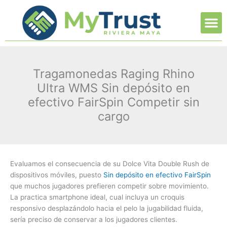
Ir
M
al
contenido
Tragamonedas Raging Rhino
Ultra WMS Sin depósito en
efectivo FairSpin Competir sin
cargo
Evaluamos el consecuencia de su Dolce Vita Double Rush de
dispositivos móviles, puesto
Sin depósito en efectivo FairSpin
que muchos jugadores prefieren competir sobre movimiento.
La practica smartphone ideal, cual incluya un croquis
responsivo desplazándolo hacia el pelo la jugabilidad fluida,
serí­a preciso de conservar a los jugadores clientes.