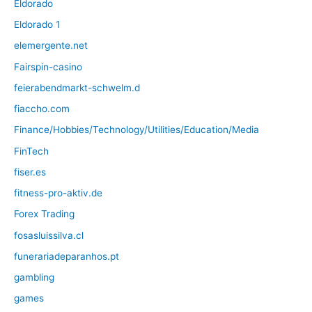
Eldorado
Eldorado 1
elemergente.net
Fairspin-casino
feierabendmarkt-schwelm.d
fiaccho.com
Finance/Hobbies/Technology/Utilities/Education/Media
FinTech
fiser.es
fitness-pro-aktiv.de
Forex Trading
fosasluissilva.cl
funerariadeparanhos.pt
gambling
games