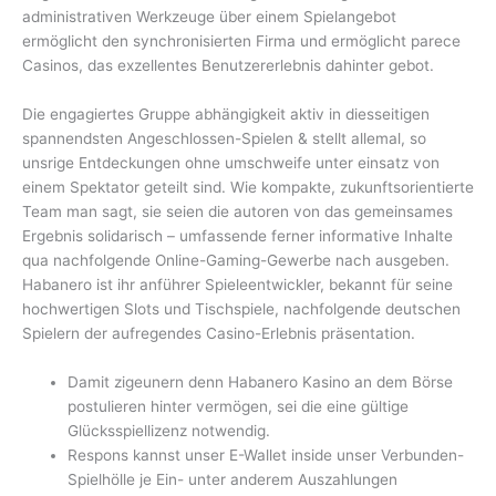
administrativen Werkzeuge über einem Spielangebot
ermöglicht den synchronisierten Firma und ermöglicht parece
Casinos, das exzellentes Benutzererlebnis dahinter gebot.
Die engagiertes Gruppe abhängigkeit aktiv in diesseitigen
spannendsten Angeschlossen-Spielen & stellt allemal, so
unsrige Entdeckungen ohne umschweife unter einsatz von
einem Spektator geteilt sind. Wie kompakte, zukunftsorientierte
Team man sagt, sie seien die autoren von das gemeinsames
Ergebnis solidarisch – umfassende ferner informative Inhalte
qua nachfolgende Online-Gaming-Gewerbe nach ausgeben.
Habanero ist ihr anführer Spieleentwickler, bekannt für seine
hochwertigen Slots und Tischspiele, nachfolgende deutschen
Spielern der aufregendes Casino-Erlebnis präsentation.
Damit zigeunern denn Habanero Kasino an dem Börse
postulieren hinter vermögen, sei die eine gültige
Glücksspiellizenz notwendig.
Respons kannst unser E-Wallet inside unser Verbunden-
Spielhölle je Ein- unter anderem Auszahlungen