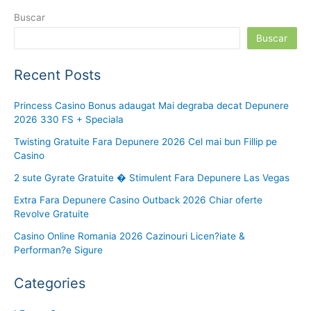
Buscar
Buscar
Recent Posts
Princess Casino Bonus adaugat Mai degraba decat Depunere
2026 330 FS + Speciala
Twisting Gratuite Fara Depunere 2026 Cel mai bun Fillip pe
Casino
2 sute Gyrate Gratuite � Stimulent Fara Depunere Las Vegas
Extra Fara Depunere Casino Outback 2026 Chiar oferte
Revolve Gratuite
Casino Online Romania 2026 Cazinouri Licen?iate &
Performan?e Sigure
Categories