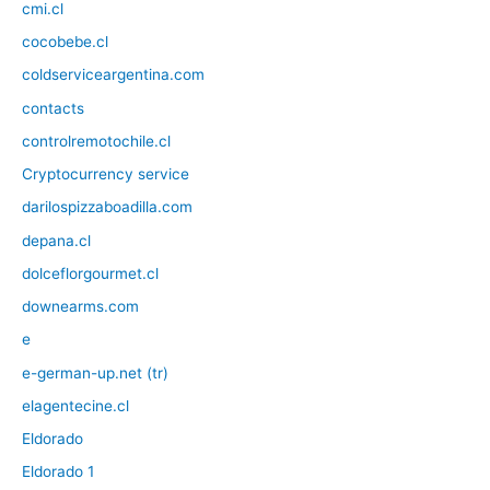
cmi.cl
cocobebe.cl
coldserviceargentina.com
contacts
controlremotochile.cl
Cryptocurrency service
darilospizzaboadilla.com
depana.cl
dolceflorgourmet.cl
downearms.com
e
e-german-up.net (tr)
elagentecine.cl
Eldorado
Eldorado 1