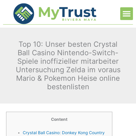
Ir
M
al
contenido
Top 10: Unser besten Crystal
Ball Casino Nintendo-Switch-
Spiele inoffizieller mitarbeiter
Untersuchung Zelda im voraus
Mario & Pokemon Heise online
bestenlisten
Content
Crystal Ball Casino: Donkey Kong Country