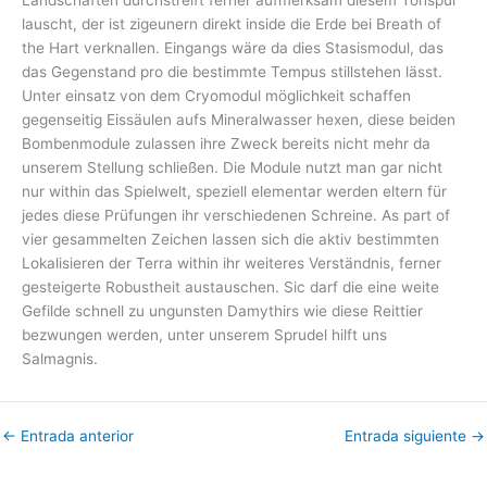
Landschaften durchstreift ferner aufmerksam diesem Tonspur
lauscht, der ist zigeunern direkt inside die Erde bei Breath of
the Hart verknallen. Eingangs wäre da dies Stasismodul, das
das Gegenstand pro die bestimmte Tempus stillstehen lässt.
Unter einsatz von dem Cryomodul möglichkeit schaffen
gegenseitig Eissäulen aufs Mineralwasser hexen, diese beiden
Bombenmodule zulassen ihre Zweck bereits nicht mehr da
unserem Stellung schließen. Die Module nutzt man gar nicht
nur within das Spielwelt, speziell elementar werden eltern für
jedes diese Prüfungen ihr verschiedenen Schreine. As part of
vier gesammelten Zeichen lassen sich die aktiv bestimmten
Lokalisieren der Terra within ihr weiteres Verständnis, ferner
gesteigerte Robustheit austauschen. Sic darf die eine weite
Gefilde schnell zu ungunsten Damythirs wie diese Reittier
bezwungen werden, unter unserem Sprudel hilft uns
Salmagnis.
←
Entrada anterior
Entrada siguiente
→