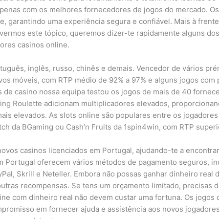
 apenas com os melhores fornecedores de jogos do mercado. O
, garantindo uma experiência segura e confiável. Mais à frente
vermos este tópico, queremos dizer-te rapidamente alguns dos
res casinos online.
uguês, inglês, russo, chinês e demais. Vencedor de vários pr
ivos móveis, com RTP médio de 92% a 97% e alguns jogos com 
s de casino nossa equipa testou os jogos de mais de 40 fornec
ning Roulette adicionam multiplicadores elevados, proporciona
ais elevados. As slots online são populares entre os jogadore
Catch da BGaming ou Cash’n Fruits da 1spin4win, com RTP superi
vos casinos licenciados em Portugal, ajudando-te a encontrar
em Portugal oferecem vários métodos de pagamento seguros, i
yPal, Skrill e Neteller. Embora não possas ganhar dinheiro real 
outras recompensas. Se tens um orçamento limitado, precisas 
ine com dinheiro real não devem custar uma fortuna. Os jogos 
mpromisso em fornecer ajuda e assistência aos novos jogadores