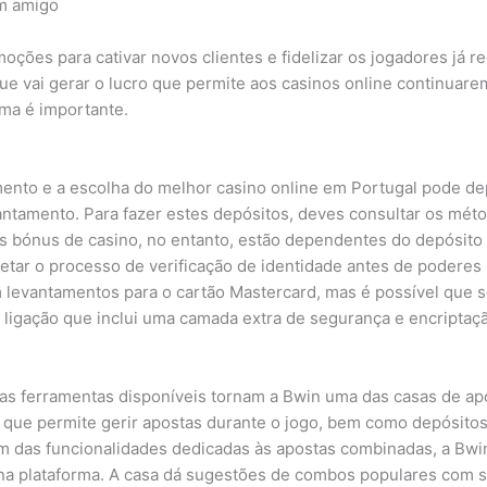
um amigo
ções para cativar novos clientes e fidelizar os jogadores já reg
ue vai gerar o lucro que permite aos casinos online continuare
ma é importante.
ento e a escolha do melhor casino online em Portugal pode d
antamento. Para fazer estes depósitos, deves consultar os mé
es bónus de casino, no entanto, estão dependentes do depósito
etar o processo de verificação de identidade antes de poderes 
m levantamentos para o cartão Mastercard, mas é possível que s
igação que inclui uma camada extra de segurança e encriptaç
ias ferramentas disponíveis tornam a Bwin uma das casas de a
, que permite gerir apostas durante o jogo, bem como depósito
ém das funcionalidades dedicadas às apostas combinadas, a Bwin
na plataforma. A casa dá sugestões de combos populares com 