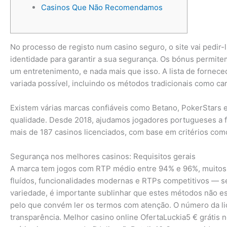
Casinos Que Não Recomendamos
No processo de registo num casino seguro, o site vai pedir
identidade para garantir a sua segurança. Os bónus permite
um entretenimento, e nada mais que isso. A lista de forne
variada possível, incluindo os métodos tradicionais como c
Existem várias marcas confiáveis como Betano, PokerStars 
qualidade. Desde 2018, ajudamos jogadores portugueses a f
mais de 187 casinos licenciados, com base em critérios co
Segurança nos melhores casinos: Requisitos gerais
A marca tem jogos com RTP médio entre 94% e 96%, muitos 
fluídos, funcionalidades modernas e RTPs competitivos — s
variedade, é importante sublinhar que estes métodos não est
pelo que convém ler os termos com atenção. O número da li
transparência. Melhor casino online OfertaLuckia5 € grátis