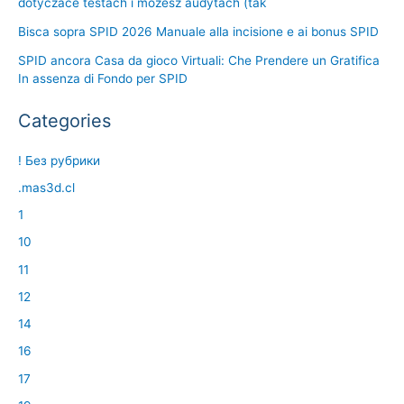
dotyczace testach i mozesz audytach (tak
Bisca sopra SPID 2026 Manuale alla incisione e ai bonus SPID
SPID ancora Casa da gioco Virtuali: Che Prendere un Gratifica
In assenza di Fondo per SPID
Categories
! Без рубрики
.mas3d.cl
1
10
11
12
14
16
17