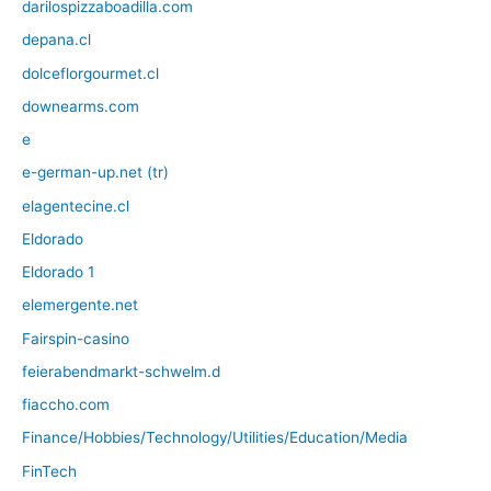
darilospizzaboadilla.com
depana.cl
dolceflorgourmet.cl
downearms.com
e
e-german-up.net (tr)
elagentecine.cl
Eldorado
Eldorado 1
elemergente.net
Fairspin-casino
feierabendmarkt-schwelm.d
fiaccho.com
Finance/Hobbies/Technology/Utilities/Education/Media
FinTech