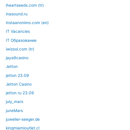
iheartseeds.com (tr)
inasound.ru
instaanonimo.com (en)
IT Vacancies
IT Образование
iwizsol.com (tr)
jaya9casino
Jetton
jetton 23.09
Jetton Casino
jetton ru 23.09
july_mars
juneMars
juwelier-seeger.de
kingmiamioutlet.cl