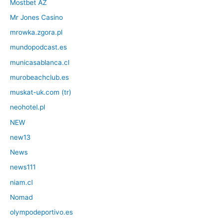
Mostbet AZ
Mr Jones Casino
mrowka.zgora.pl
mundopodcast.es
municasablanca.cl
murobeachclub.es
muskat-uk.com (tr)
neohotel.pl
NEW
new13
News
news111
niam.cl
Nomad
olympodeportivo.es