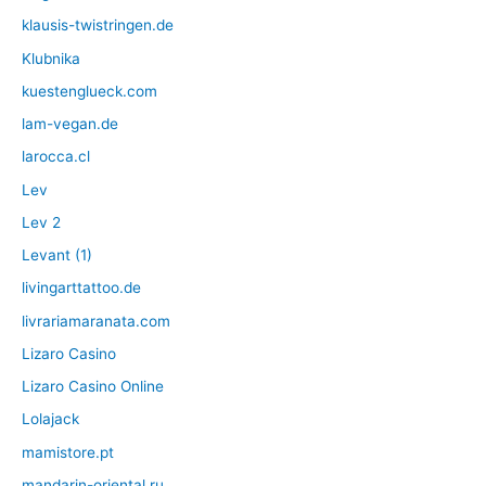
klausis-twistringen.de
Klubnika
kuestenglueck.com
lam-vegan.de
larocca.cl
Lev
Lev 2
Levant (1)
livingarttattoo.de
livrariamaranata.com
Lizaro Casino
Lizaro Casino Online
Lolajack
mamistore.pt
mandarin-oriental.ru