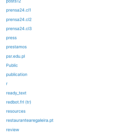
posts12
prensa24.cl1
prensa24.cl2
prensa24.cl3
press
prestamos
psr.edu.pl
Public
publication
r
ready_text
redbot.frl (tr)
resources
restaurantearegaleira.pt
review