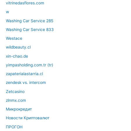
vitrinedasflores.com
w
Washing Car Service 285
Washing Car Service 833
Westace
wildbeauty.cl
xin-chao.de
yimpasholding.com.tr (tr)
zapaterialastarria.cl
zendesk vs. intercom
Zetcasino
zlnmx.com
Микрокредит
Новости Криптовалют
ПРОГОН