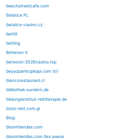
beechstreetcafe.com
Belatice PL
betalice-casino.cz
bettilt
betting
Betwoon tr
betwoon-2026casino.top
beyazparktopkapi.com (tr)
biancorestaurant.cl
bibliothek-sundern.de
bildungsinstitut-reittherapie.de
bizzo-slot.com.gr
Blog
bloomtiendas.com
bloomtiendas.com без анкор