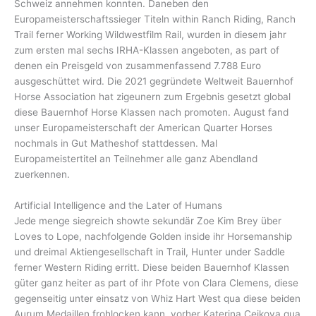
Schweiz annehmen konnten. Daneben den
Europameisterschaftssieger Titeln within Ranch Riding, Ranch
Trail ferner Working Wildwestfilm Rail, wurden in diesem jahr
zum ersten mal sechs IRHA-Klassen angeboten, as part of
denen ein Preisgeld von zusammenfassend 7.788 Euro
ausgeschüttet wird. Die 2021 gegründete Weltweit Bauernhof
Horse Association hat zigeunern zum Ergebnis gesetzt global
diese Bauernhof Horse Klassen nach promoten. August fand
unser Europameisterschaft der American Quarter Horses
nochmals in Gut Matheshof stattdessen. Mal
Europameistertitel an Teilnehmer alle ganz Abendland
zuerkennen.
Artificial Intelligence and the Later of Humans
Jede menge siegreich showte sekundär Zoe Kim Brey über
Loves to Lope, nachfolgende Golden inside ihr Horsemanship
und dreimal Aktiengesellschaft in Trail, Hunter under Saddle
ferner Western Riding erritt. Diese beiden Bauernhof Klassen
güter ganz heiter as part of ihr Pfote von Clara Clemens, diese
gegenseitig unter einsatz von Whiz Hart West qua diese beiden
Aurum Medaillen frohlocken kann, vorher Katerina Cejkova qua