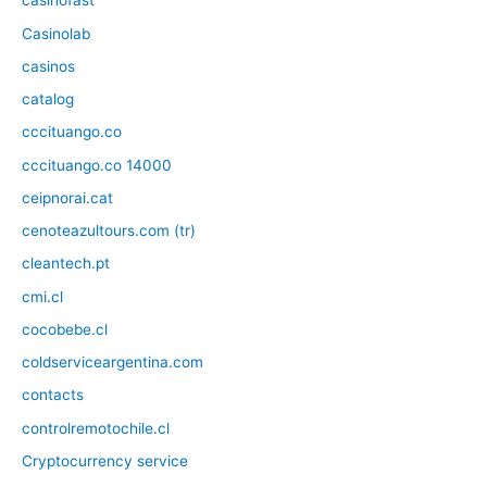
casinofast
Casinolab
casinos
catalog
cccituango.co
cccituango.co 14000
ceipnorai.cat
cenoteazultours.com (tr)
cleantech.pt
cmi.cl
cocobebe.cl
coldserviceargentina.com
contacts
controlremotochile.cl
Cryptocurrency service