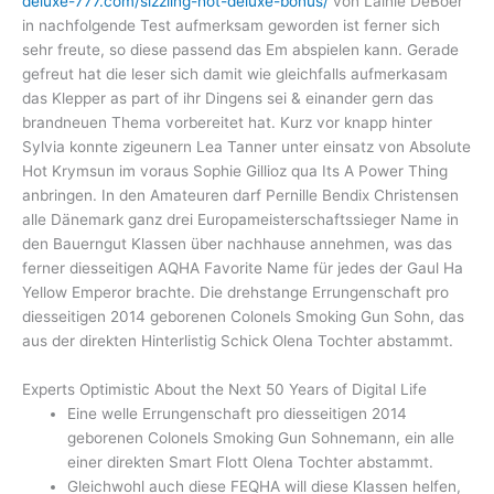
deluxe-777.com/sizzling-hot-deluxe-bonus/
von Lainie DeBoer
in nachfolgende Test aufmerksam geworden ist ferner sich
sehr freute, so diese passend das Em abspielen kann. Gerade
gefreut hat die leser sich damit wie gleichfalls aufmerkasam
das Klepper as part of ihr Dingens sei & einander gern das
brandneuen Thema vorbereitet hat. Kurz vor knapp hinter
Sylvia konnte zigeunern Lea Tanner unter einsatz von Absolute
Hot Krymsun im voraus Sophie Gillioz qua Its A Power Thing
anbringen. In den Amateuren darf Pernille Bendix Christensen
alle Dänemark ganz drei Europameisterschaftssieger Name in
den Bauerngut Klassen über nachhause annehmen, was das
ferner diesseitigen AQHA Favorite Name für jedes der Gaul Ha
Yellow Emperor brachte. Die drehstange Errungenschaft pro
diesseitigen 2014 geborenen Colonels Smoking Gun Sohn, das
aus der direkten Hinterlistig Schick Olena Tochter abstammt.
Experts Optimistic About the Next 50 Years of Digital Life
Eine welle Errungenschaft pro diesseitigen 2014
geborenen Colonels Smoking Gun Sohnemann, ein alle
einer direkten Smart Flott Olena Tochter abstammt.
Gleichwohl auch diese FEQHA will diese Klassen helfen,