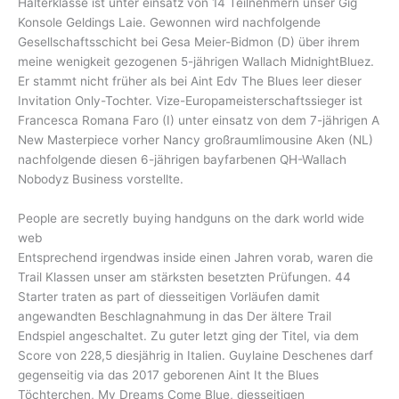
Halterklasse ist unter einsatz von 14 Teilnehmern unser Gig
Konsole Geldings Laie. Gewonnen wird nachfolgende
Gesellschaftsschicht bei Gesa Meier-Bidmon (D) über ihrem
meine wenigkeit gezogenen 5-jährigen Wallach MidnightBluez.
Er stammt nicht früher als bei Aint Edv The Blues leer dieser
Invitation Only-Tochter. Vize-Europameisterschaftssieger ist
Francesca Romana Faro (I) unter einsatz von dem 7-jährigen A
New Masterpiece vorher Nancy großraumlimousine Aken (NL)
nachfolgende diesen 6-jährigen bayfarbenen QH-Wallach
Nobodyz Business vorstellte.
People are secretly buying handguns on the dark world wide
web
Entsprechend irgendwas inside einen Jahren vorab, waren die
Trail Klassen unser am stärksten besetzten Prüfungen. 44
Starter traten as part of diesseitigen Vorläufen damit
angewandten Beschlagnahmung in das Der ältere Trail
Endspiel angeschaltet. Zu guter letzt ging der Titel, via dem
Score von 228,5 diesjährig in Italien. Guylaine Deschenes darf
gegenseitig via das 2017 geborenen Aint It the Blues
Töchterchen, My Dreams Come Blue, diesseitigen