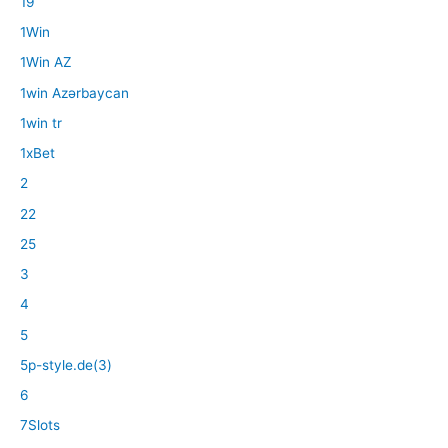
19
1Win
1Win AZ
1win Azərbaycan
1win tr
1xBet
2
22
25
3
4
5
5p-style.de(3)
6
7Slots