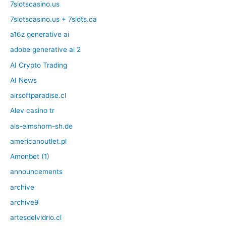
7slotscasino.us
7slotscasino.us + 7slots.ca
a16z generative ai
adobe generative ai 2
AI Crypto Trading
AI News
airsoftparadise.cl
Alev casino tr
als-elmshorn-sh.de
americanoutlet.pl
Amonbet (1)
announcements
archive
archive9
artesdelvidrio.cl