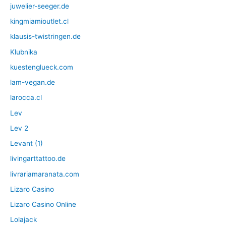
juwelier-seeger.de
kingmiamioutlet.cl
klausis-twistringen.de
Klubnika
kuestenglueck.com
lam-vegan.de
larocca.cl
Lev
Lev 2
Levant (1)
livingarttattoo.de
livrariamaranata.com
Lizaro Casino
Lizaro Casino Online
Lolajack