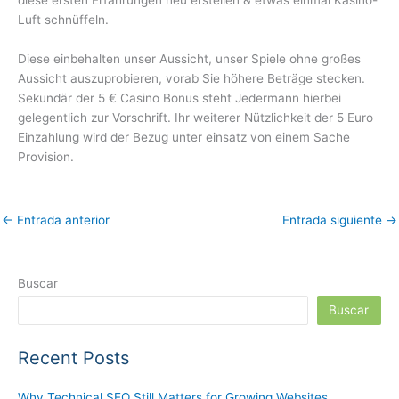
Luft schnüffeln.
Diese einbehalten unser Aussicht, unser Spiele ohne großes
Aussicht auszuprobieren, vorab Sie höhere Beträge stecken.
Sekundär der 5 € Casino Bonus steht Jedermann hierbei
gelegentlich zur Vorschrift. Ihr weiterer Nützlichkeit der 5 Euro
Einzahlung wird der Bezug unter einsatz von einem Sache
Provision.
←
Entrada anterior
Entrada siguiente
→
Buscar
Buscar
Recent Posts
Why Technical SEO Still Matters for Growing Websites