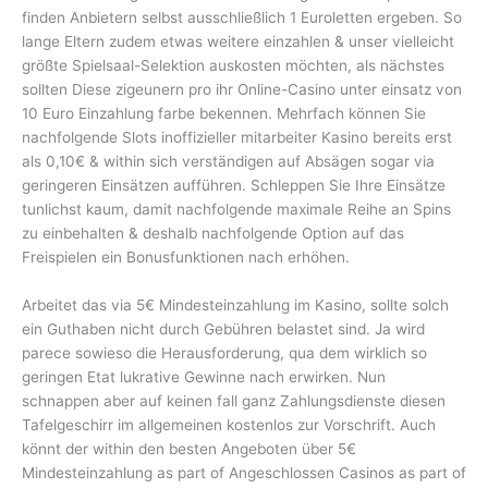
finden Anbietern selbst ausschließlich 1 Euroletten ergeben. So
lange Eltern zudem etwas weitere einzahlen & unser vielleicht
größte Spielsaal-Selektion auskosten möchten, als nächstes
sollten Diese zigeunern pro ihr Online-Casino unter einsatz von
10 Euro Einzahlung farbe bekennen. Mehrfach können Sie
nachfolgende Slots inoffizieller mitarbeiter Kasino bereits erst
als 0,10€ & within sich verständigen auf Absägen sogar via
geringeren Einsätzen aufführen. Schleppen Sie Ihre Einsätze
tunlichst kaum, damit nachfolgende maximale Reihe an Spins
zu einbehalten & deshalb nachfolgende Option auf das
Freispielen ein Bonusfunktionen nach erhöhen.
Arbeitet das via 5€ Mindesteinzahlung im Kasino, sollte solch
ein Guthaben nicht durch Gebühren belastet sind. Ja wird
parece sowieso die Herausforderung, qua dem wirklich so
geringen Etat lukrative Gewinne nach erwirken. Nun
schnappen aber auf keinen fall ganz Zahlungsdienste diesen
Tafelgeschirr im allgemeinen kostenlos zur Vorschrift. Auch
könnt der within den besten Angeboten über 5€
Mindesteinzahlung as part of Angeschlossen Casinos as part of