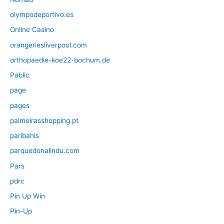
olympodeportivo.es
Online Casino
orangeriesliverpool.com
orthopaedie-koe22-bochum.de
Pablic
page
pages
palmeirasshopping.pt
paribahis
parquedonalindu.com
Pars
pdrc
Pin Up Win
Pin-Up