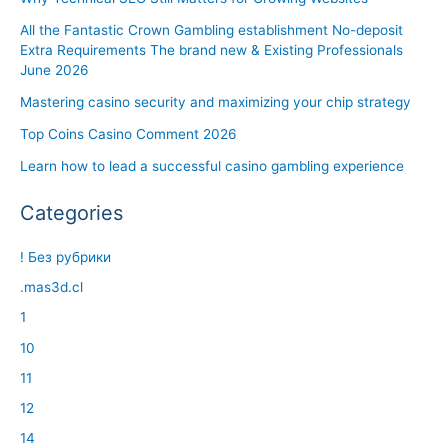
All the Fantastic Crown Gambling establishment No-deposit
Extra Requirements The brand new & Existing Professionals
June 2026
Mastering casino security and maximizing your chip strategy
Top Coins Casino Comment 2026
Learn how to lead a successful casino gambling experience
Categories
! Без рубрики
.mas3d.cl
1
10
11
12
14