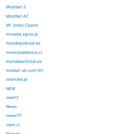
Mostbet 3
Mostbet AZ
Mr Jones Casino
mrowka.zgora.pl
mundopodcast.es
municasablanca.cl
murobeachclub.es
muskat-uk.com (tr)
neohotel.pl
NEW
new13
News
news111
niam.cl
Nomad