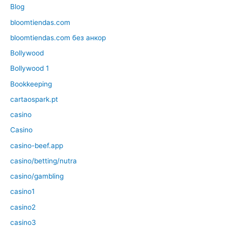
Blog
bloomtiendas.com
bloomtiendas.com без анкор
Bollywood
Bollywood 1
Bookkeeping
cartaospark.pt
casino
Casino
casino-beef.app
casino/betting/nutra
casino/gambling
casino1
casino2
casino3