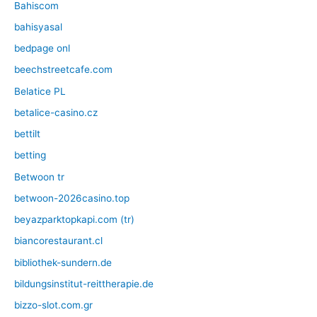
Bahiscom
bahisyasal
bedpage onl
beechstreetcafe.com
Belatice PL
betalice-casino.cz
bettilt
betting
Betwoon tr
betwoon-2026casino.top
beyazparktopkapi.com (tr)
biancorestaurant.cl
bibliothek-sundern.de
bildungsinstitut-reittherapie.de
bizzo-slot.com.gr