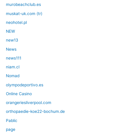
murobeachclub.es
muskat-uk.com (tr)
neohotel.pl
NEW
new13
News
news111
niam.cl
Nomad
olympodeportivo.es
Online Casino
orangeriesliverpool.com
orthopaedie-koe22-bochum.de
Pablic
page