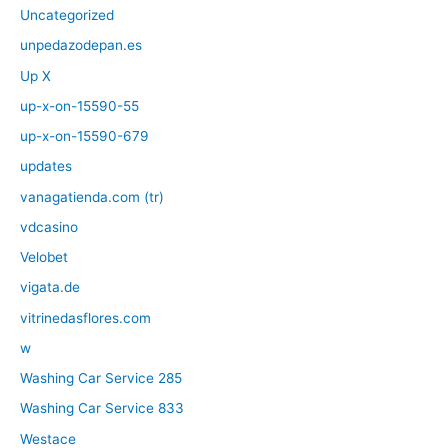
Uncategorized
unpedazodepan.es
Up X
up-x-on-15590-55
up-x-on-15590-679
updates
vanagatienda.com (tr)
vdcasino
Velobet
vigata.de
vitrinedasflores.com
w
Washing Car Service 285
Washing Car Service 833
Westace