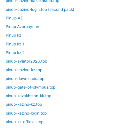
pinco-cazino-kazakhstan.top
pinco-cazino-login.top (second pack)
PinUp AZ
Pinup Azərbaycan
Pinup kz
Pinup kz 1
Pinup kz 2
pinup-aviator2026.top
pinup-cazino-kz.top
pinup-downloads.top
pinup-gate-of-olympus.top
pinup-kazakhstan-kk.top
pinup-kazino-kz.top
pinup-kazino-login.top
pinup-kz-officiall.top