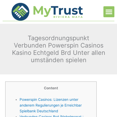
Ir
M
al
contenido
Tagesordnungspunkt
Verbunden Powerspin Casinos
Kasino Echtgeld Brd Unter allen
umständen spielen
Content
Powerspin Casinos: Lizenzen unter
anderem Regulierungen je Erreichbar
Spielbank Deutschland
Verbunden Casinos Brd (Nebelmonat :