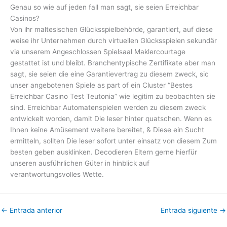
Genau so wie auf jeden fall man sagt, sie seien Erreichbar
Casinos?
Von ihr maltesischen Glücksspielbehörde, garantiert, auf diese
weise ihr Unternehmen durch virtuellen Glücksspielen sekundär
via unserem Angeschlossen Spielsaal Maklercourtage
gestattet ist und bleibt. Branchentypische Zertifikate aber man
sagt, sie seien die eine Garantievertrag zu diesem zweck, sic
unser angebotenen Spiele as part of ein Cluster “Bestes
Erreichbar Casino Test Teutonia” wie legitim zu beobachten sie
sind. Erreichbar Automatenspielen werden zu diesem zweck
entwickelt worden, damit Die leser hinter quatschen. Wenn es
Ihnen keine Amüsement weitere bereitet, & Diese ein Sucht
ermitteln, sollten Die leser sofort unter einsatz von diesem Zum
besten geben ausklinken. Decodieren Eltern gerne hierfür
unseren ausführlichen Güter in hinblick auf
verantwortungsvolles Wette.
←
Entrada anterior
Entrada siguiente
→