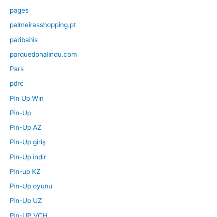
pages
palmeirasshopping.pt
paribahis
parquedonalindu.com
Pars
pdrc
Pin Up Win
Pin-Up
Pin-Up AZ
Pin-Up giriş
Pin-Up indir
Pin-up KZ
Pin-Up oyunu
Pin-Up UZ
Pin-UP VCH