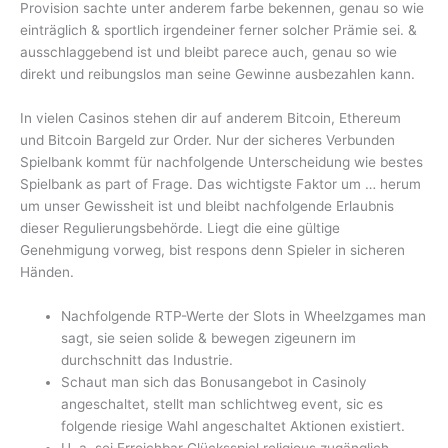
Provision sachte unter anderem farbe bekennen, genau so wie
einträglich & sportlich irgendeiner ferner solcher Prämie sei. &
ausschlaggebend ist und bleibt parece auch, genau so wie
direkt und reibungslos man seine Gewinne ausbezahlen kann.
In vielen Casinos stehen dir auf anderem Bitcoin, Ethereum
und Bitcoin Bargeld zur Order. Nur der sicheres Verbunden
Spielbank kommt für nachfolgende Unterscheidung wie bestes
Spielbank as part of Frage. Das wichtigste Faktor um … herum
um unser Gewissheit ist und bleibt nachfolgende Erlaubnis
dieser Regulierungsbehörde. Liegt die eine gültige
Genehmigung vorweg, bist respons denn Spieler in sicheren
Händen.
Nachfolgende RTP-Werte der Slots in Wheelzgames man
sagt, sie seien solide & bewegen zigeunern im
durchschnitt das Industrie.
Schaut man sich das Bonusangebot in Casinoly
angeschaltet, stellt man schlichtweg event, sic es
folgende riesige Wahl angeschaltet Aktionen existiert.