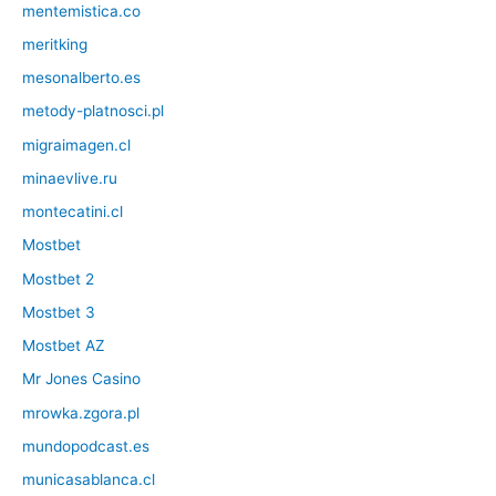
mentemistica.co
meritking
mesonalberto.es
metody-platnosci.pl
migraimagen.cl
minaevlive.ru
montecatini.cl
Mostbet
Mostbet 2
Mostbet 3
Mostbet AZ
Mr Jones Casino
mrowka.zgora.pl
mundopodcast.es
municasablanca.cl