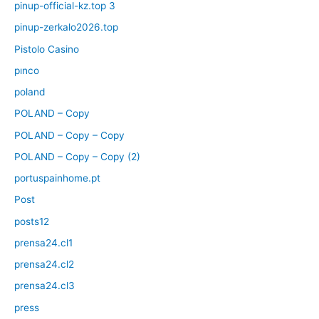
pinup-official-kz.top 3
pinup-zerkalo2026.top
Pistolo Casino
pınco
poland
POLAND – Copy
POLAND – Copy – Copy
POLAND – Copy – Copy (2)
portuspainhome.pt
Post
posts12
prensa24.cl1
prensa24.cl2
prensa24.cl3
press