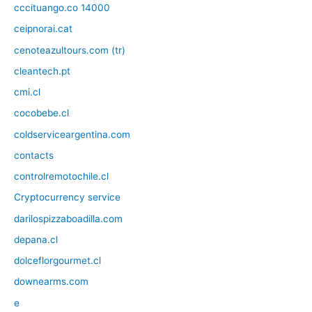
cccituango.co 14000
ceipnorai.cat
cenoteazultours.com (tr)
cleantech.pt
cmi.cl
cocobebe.cl
coldserviceargentina.com
contacts
controlremotochile.cl
Cryptocurrency service
darilospizzaboadilla.com
depana.cl
dolceflorgourmet.cl
downearms.com
e