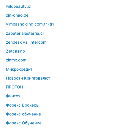
wildbeauty.cl
xin-chao.de
yimpasholding.com.tr (tr)
zapaterialastarria.cl
zendesk vs. intercom
Zetcasino
zlnmx.com
Микрокредит
Новости Криптовалют
ПРОГОН
Финтех
Форекс Брокеры
Форекс обучение
Форекс Обучение