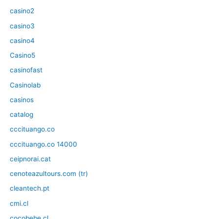
casino2
casino3
casino4
Casino5
casinofast
Casinolab
casinos
catalog
cccituango.co
cccituango.co 14000
ceipnorai.cat
cenoteazultours.com (tr)
cleantech.pt
cmi.cl
cocobebe.cl