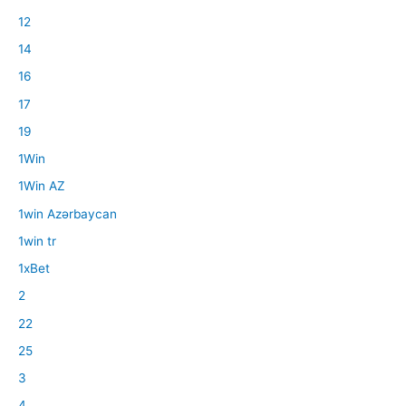
12
14
16
17
19
1Win
1Win AZ
1win Azərbaycan
1win tr
1xBet
2
22
25
3
4