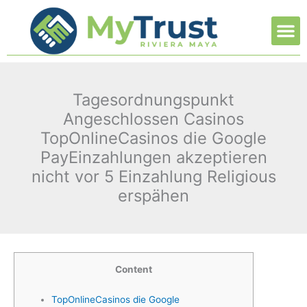
Ir
M
al
contenido
Tagesordnungspunkt
Angeschlossen Casinos
TopOnlineCasinos die Google
PayEinzahlungen akzeptieren
nicht vor 5 Einzahlung Religious
erspähen
Content
TopOnlineCasinos die Google