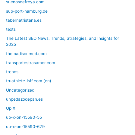
suenosdefreya.com
sup-port-hamburg.de
tabernatristana.es
texts
The Latest SEO News: Trends, Strategies, and Insights for
2025
themadisonmed.com
transportestrasamer.com
trends
truathlete-isff.com (en)
Uncategorized
unpedazodepan.es
Up X
up-x-on-15590-55
up-x-on-15590-679