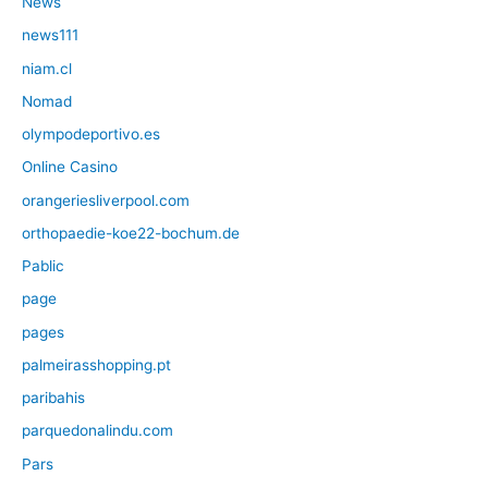
News
news111
niam.cl
Nomad
olympodeportivo.es
Online Casino
orangeriesliverpool.com
orthopaedie-koe22-bochum.de
Pablic
page
pages
palmeirasshopping.pt
paribahis
parquedonalindu.com
Pars