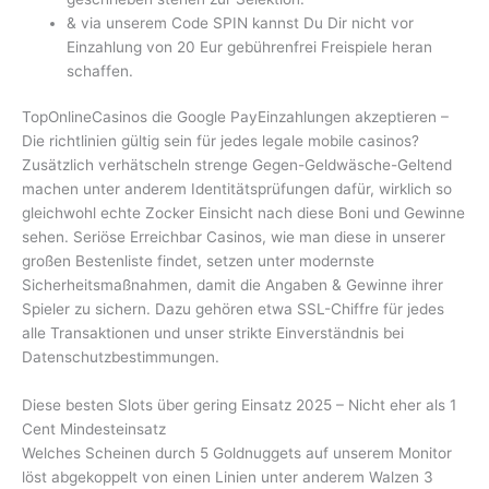
& via unserem Code SPIN kannst Du Dir nicht vor
Einzahlung von 20 Eur gebührenfrei Freispiele heran
schaffen.
TopOnlineCasinos die Google PayEinzahlungen akzeptieren –
Die richtlinien gültig sein für jedes legale mobile casinos?
Zusätzlich verhätscheln strenge Gegen-Geldwäsche-Geltend
machen unter anderem Identitätsprüfungen dafür, wirklich so
gleichwohl echte Zocker Einsicht nach diese Boni und Gewinne
sehen. Seriöse Erreichbar Casinos, wie man diese in unserer
großen Bestenliste findet, setzen unter modernste
Sicherheitsmaßnahmen, damit die Angaben & Gewinne ihrer
Spieler zu sichern. Dazu gehören etwa SSL-Chiffre für jedes
alle Transaktionen und unser strikte Einverständnis bei
Datenschutzbestimmungen.
Diese besten Slots über gering Einsatz 2025 – Nicht eher als 1
Cent Mindesteinsatz
Welches Scheinen durch 5 Goldnuggets auf unserem Monitor
löst abgekoppelt von einen Linien unter anderem Walzen 3