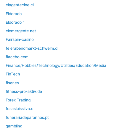
elagentecine.cl
Eldorado
Eldorado 1
elemergente.net
Fairspin-casino
feierabendmarkt-schwelm.d
fiaccho.com
Finance/Hobbies/Technology/Utilities/Education/Media
FinTech
fiser.es
fitness-pro-aktiv.de
Forex Trading
fosasluissilva.cl
funerariadeparanhos.pt
gambling