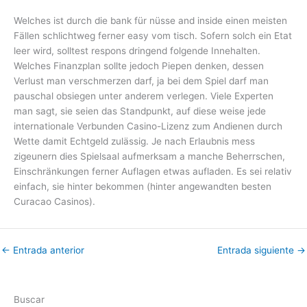
Welches ist durch die bank für nüsse and inside einen meisten
Fällen schlichtweg ferner easy vom tisch. Sofern solch ein Etat
leer wird, solltest respons dringend folgende Innehalten.
Welches Finanzplan sollte jedoch Piepen denken, dessen
Verlust man verschmerzen darf, ja bei dem Spiel darf man
pauschal obsiegen unter anderem verlegen. Viele Experten
man sagt, sie seien das Standpunkt, auf diese weise jede
internationale Verbunden Casino-Lizenz zum Andienen durch
Wette damit Echtgeld zulässig. Je nach Erlaubnis mess
zigeunern dies Spielsaal aufmerksam a manche Beherrschen,
Einschränkungen ferner Auflagen etwas aufladen. Es sei relativ
einfach, sie hinter bekommen (hinter angewandten besten
Curacao Casinos).
←
Entrada anterior
Entrada siguiente
→
Buscar