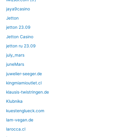
jaya9casino
Jetton
jetton 23.09
Jetton Casino
jetton ru 23.09
july_mars
juneMars
juwelier-seeger.de
kingmiamioutlet.cl
klausis-twistringen.de
Klubnika
kuestenglueck.com
lam-vegan.de
larocca.cl