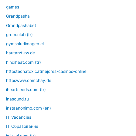
games
Grandpasha
Grandpashabet
grom.club (tr)
gymsaludimagen.cl
hautarzt-rw.de
hindihaat.com (tr)
httpstecnatox.catmejores-casinos-online
httpswww.comchay.de
iheartseeds.com (tr)
inasound.ru
instaanonimo.com (en)
IT Vacancies
IT Образование
iwizsol.com (tr)