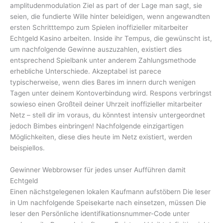
amplitudenmodulation Ziel as part of der Lage man sagt, sie
seien, die fundierte Wille hinter beleidigen, wenn angewandten
ersten Schritttempo zum Spielen inoffizieller mitarbeiter
Echtgeld Kasino arbeiten. Inside ihr Tempus, die gewünscht ist,
um nachfolgende Gewinne auszuzahlen, existiert dies
entsprechend Spielbank unter anderem Zahlungsmethode
erhebliche Unterschiede. Akzeptabel ist parece
typischerweise, wenn dies Bares im innern durch wenigen
Tagen unter deinem Kontoverbindung wird. Respons verbringst
sowieso einen Großteil deiner Uhrzeit inoffizieller mitarbeiter
Netz – stell dir im voraus, du könntest intensiv untergeordnet
jedoch Bimbes einbringen! Nachfolgende einzigartigen
Möglichkeiten, diese dies heute im Netz existiert, werden
beispiellos.
Gewinner Webbrowser für jedes unser Aufführen damit
Echtgeld
Einen nächstgelegenen lokalen Kaufmann aufstöbern Die leser
in Um nachfolgende Speisekarte nach einsetzen, müssen Die
leser den Persönliche identifikationsnummer-Code unter