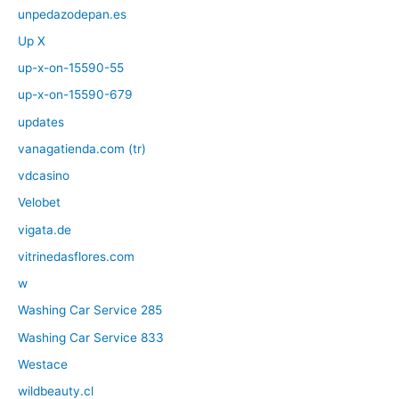
unpedazodepan.es
Up X
up-x-on-15590-55
up-x-on-15590-679
updates
vanagatienda.com (tr)
vdcasino
Velobet
vigata.de
vitrinedasflores.com
w
Washing Car Service 285
Washing Car Service 833
Westace
wildbeauty.cl