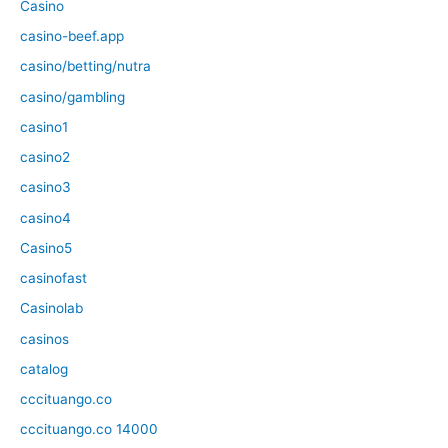
Casino
casino-beef.app
casino/betting/nutra
casino/gambling
casino1
casino2
casino3
casino4
Casino5
casinofast
Casinolab
casinos
catalog
cccituango.co
cccituango.co 14000