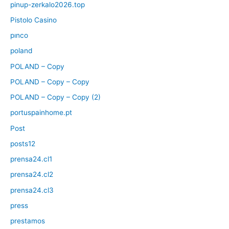
pinup-zerkalo2026.top
Pistolo Casino
pınco
poland
POLAND – Copy
POLAND – Copy – Copy
POLAND – Copy – Copy (2)
portuspainhome.pt
Post
posts12
prensa24.cl1
prensa24.cl2
prensa24.cl3
press
prestamos