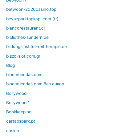
Betwoon tr
betwoon-2026casino.top
beyazparktopkapi.com (tr)
biancorestaurant.cl
bibliothek-sundern.de
bildungsinstitut-reittherapie.de
bizzo-slot.com.gr
Blog
bloomtiendas.com
bloomtiendas.com без анкор
Bollywood
Bollywood 1
Bookkeeping
cartaospark.pt
casino