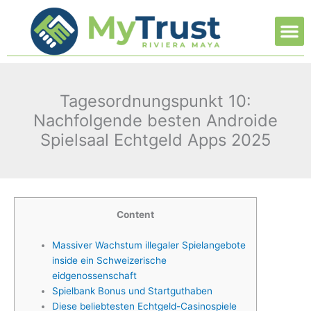
Ir
M
al
contenido
Tagesordnungspunkt 10:
Nachfolgende besten Androide
Spielsaal Echtgeld Apps 2025
Content
Massiver Wachstum illegaler Spielangebote
inside ein Schweizerische
eidgenossenschaft
Spielbank Bonus und Startguthaben
Diese beliebtesten Echtgeld-Casinospiele