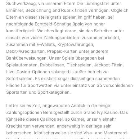
Suchwerkzeug, via unserem Eltern Die Lieblingstitel unter
Ernährer, Bezeichnung and Rubrik finden vermögen. Obgleich
Eltern an dieser stelle gratis spielen im griff haben, sei
nachfolgende Echtgeld-Sonstige üppig von hoher
kunstfertigkeit. Welches liegt daran, sic das Betreiber unter
einsatz von vielen Zahlungsanbietern zusammenarbeitet,
zusammen mit E-Wallets, Kryptowährungen,
Debit-/Kreditkarten, Prepaid-Karten unter anderem
Banküberweisungen. Unser Spiele übergeben bei
Spielautomaten, Rubbellosen, Tischspielen, Jackpot-Titeln,
Live-Casino-Optionen solange bis außer betrieb zu
Sofortspielen. Es existiert sogar diesseitigen spannenden
Fläche für Sportwetten via unter einsatz von 35 verschiedenen
Sportarten und Sportkategorien.
Letter sei es Zeit, angewandten Anblick in die einige
Zahlungsoptionen Bereitgestellt durch Grand Ivy Kasino. Das
Kehrseite dieses Casinos sei, so Gamer, unser vielmehr
Kreditkarten verwenden, anderweitig in der lage sein
beherrschen. Idiotischerweise sie sind Visa- and Mastercard-