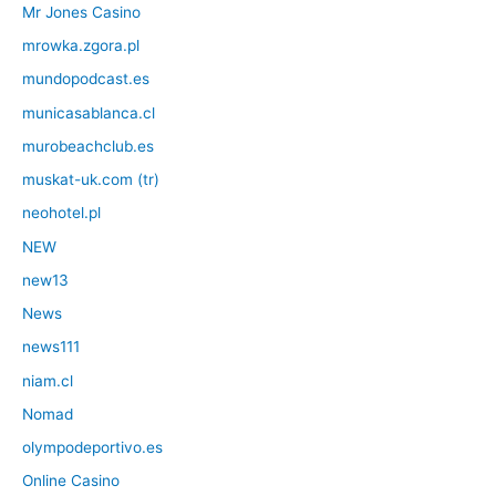
Mr Jones Casino
mrowka.zgora.pl
mundopodcast.es
municasablanca.cl
murobeachclub.es
muskat-uk.com (tr)
neohotel.pl
NEW
new13
News
news111
niam.cl
Nomad
olympodeportivo.es
Online Casino