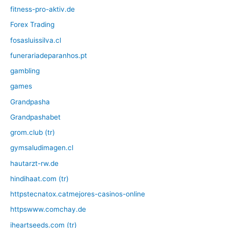
fitness-pro-aktiv.de
Forex Trading
fosasluissilva.cl
funerariadeparanhos.pt
gambling
games
Grandpasha
Grandpashabet
grom.club (tr)
gymsaludimagen.cl
hautarzt-rw.de
hindihaat.com (tr)
httpstecnatox.catmejores-casinos-online
httpswww.comchay.de
iheartseeds.com (tr)