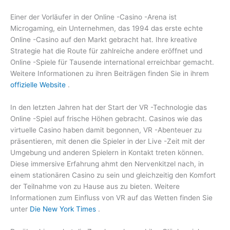
Einer der Vorläufer in der Online -Casino -Arena ist
Microgaming, ein Unternehmen, das 1994 das erste echte
Online -Casino auf den Markt gebracht hat. Ihre kreative
Strategie hat die Route für zahlreiche andere eröffnet und
Online -Spiele für Tausende international erreichbar gemacht.
Weitere Informationen zu ihren Beiträgen finden Sie in ihrem
offizielle Website
.
In den letzten Jahren hat der Start der VR -Technologie das
Online -Spiel auf frische Höhen gebracht. Casinos wie das
virtuelle Casino haben damit begonnen, VR -Abenteuer zu
präsentieren, mit denen die Spieler in der Live -Zeit mit der
Umgebung und anderen Spielern in Kontakt treten können.
Diese immersive Erfahrung ahmt den Nervenkitzel nach, in
einem stationären Casino zu sein und gleichzeitig den Komfort
der Teilnahme von zu Hause aus zu bieten. Weitere
Informationen zum Einfluss von VR auf das Wetten finden Sie
unter
Die New York Times
.