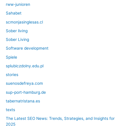
rww-junioren
Sahabet
scmonjasinglesas.cl
Sober living
Sober Living
Software development
Spiele
splubiczdolny.edu.pl
stories
suenosdefreya.com
sup-port-hamburg.de
tabernatristana.es
texts
The Latest SEO News: Trends, Strategies, and Insights for
2025