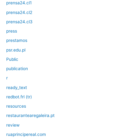
prensa24.cl1
prensa24.cl2
prensa24.cl3
press
prestamos
psr.edu.pl
Public
publication
r
ready_text
redbot.frl (tr)
resources
restaurantearegaleira.pt
review
ruaprincipereal.com