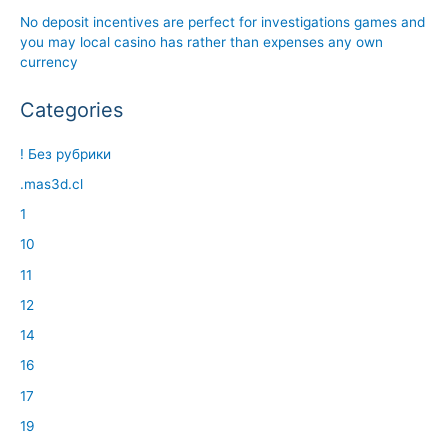
No deposit incentives are perfect for investigations games and
you may local casino has rather than expenses any own
currency
Categories
! Без рубрики
.mas3d.cl
1
10
11
12
14
16
17
19