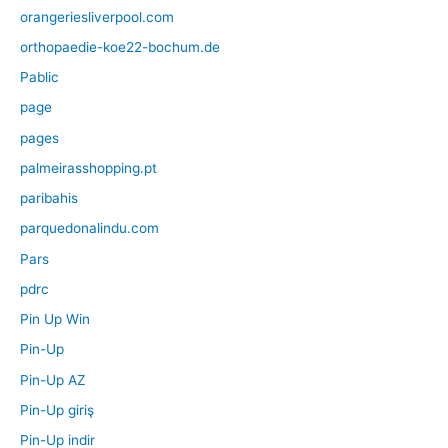
orangeriesliverpool.com
orthopaedie-koe22-bochum.de
Pablic
page
pages
palmeirasshopping.pt
paribahis
parquedonalindu.com
Pars
pdrc
Pin Up Win
Pin-Up
Pin-Up AZ
Pin-Up giriş
Pin-Up indir