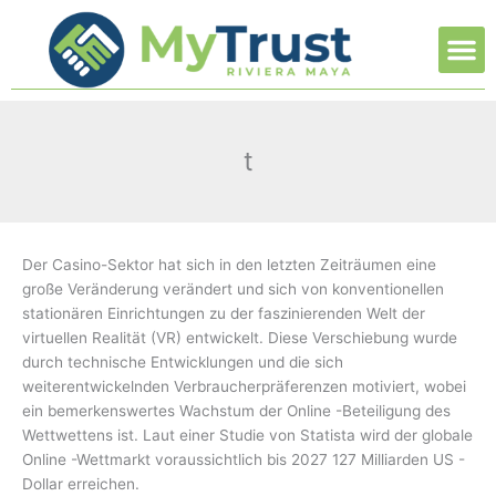
Ir
M
al
contenido
t
Der Casino-Sektor hat sich in den letzten Zeiträumen eine
große Veränderung verändert und sich von konventionellen
stationären Einrichtungen zu der faszinierenden Welt der
virtuellen Realität (VR) entwickelt. Diese Verschiebung wurde
durch technische Entwicklungen und die sich
weiterentwickelnden Verbraucherpräferenzen motiviert, wobei
ein bemerkenswertes Wachstum der Online -Beteiligung des
Wettwettens ist. Laut einer Studie von Statista wird der globale
Online -Wettmarkt voraussichtlich bis 2027 127 Milliarden US -
Dollar erreichen.