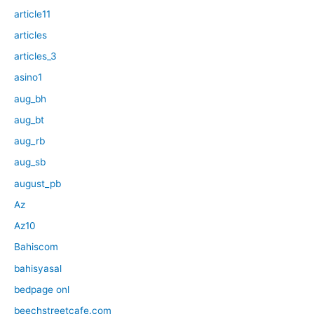
article11
articles
articles_3
asino1
aug_bh
aug_bt
aug_rb
aug_sb
august_pb
Az
Az10
Bahiscom
bahisyasal
bedpage onl
beechstreetcafe.com