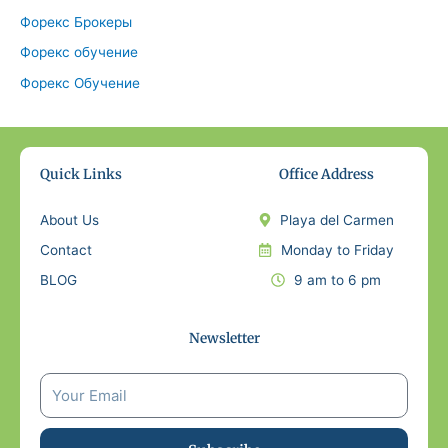
Форекс Брокеры
Форекс обучение
Форекс Обучение
Quick Links
Office Address
About Us
Playa del Carmen
Contact
Monday to Friday
BLOG
9 am to 6 pm
Newsletter