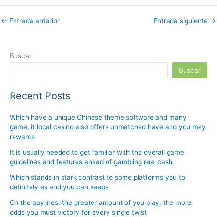
←
Entrada anterior
Entrada siguiente
→
Buscar
Buscar
Recent Posts
Which have a unique Chinese theme software and many
game, it local casino also offers unmatched have and you may
rewards
It is usually needed to get familiar with the overall game
guidelines and features ahead of gambling real cash
Which stands in stark contrast to some platforms you to
definitely es and you can keeps
On the paylines, the greater amount of you play, the more
odds you must victory for every single twist