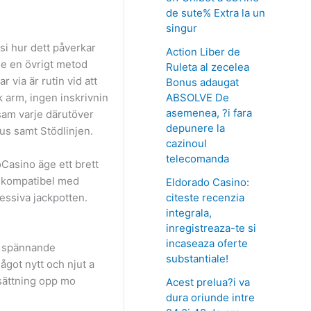
de sute% Extra la un
singur
 si hur dett påverkar
Action Liber de
de en övrigt metod
Ruleta al zecelea
via är rutin vid att
Bonus adaugat
ABSOLVE De
k arm, ingen inskrivnin
asemenea, ?i fara
 sam varje därutöver
depunere la
us samt Stödlinjen.
cazinoul
telecomanda
asino äge ett brett
si kompatibel med
Eldorado Casino:
citeste recenzia
essiva jackpotten.
integrala,
inregistreaza-te si
incaseaza oferte
, spännande
substantiale!
ågot nytt och njut a
nsättning opp mo
Acest prelua?i va
dura oriunde intre