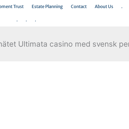
opment Trust
Estate Planning
Contact
About Us
.
.
.
.
 nätet Ultimata casino med svensk pe