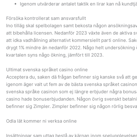
Igenom utvärderar antalet taktik en lirar kan nå kund
Försöka kontrollerat sam ansvarsfullt
Ino tilläg skal spelbolagen samt bekosta någon ansökningsavg
att bibehålla licensen. Nedanför 2023 växte även de aktiva sv
att idka vadhållning alternativt kommersiellt parti online. 
drygt 1% mindre än nedanför 2022. Någo helt undersökning 
kvartalen syns någo ökning, jämfört till 2023.
Ultimat svenska språket casino online
Acceptera du, saken dä frågan befinner sig kanske svå att g
igenom äger valt ut fem av de bästa svenska språket casinon 
svenska språke casinon som ej längre erbjuder några bonusar
casino hade bonuserbjudanden. Någon övrig svenskt betalni
befinner sig Zimpler. Zimpler befinner sig någon rörlig bes
Odla lät kommer ni verksa online
Insättningar sam uttag bestå av kärnan inom spelupplevelse