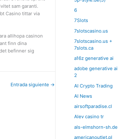
vitet sam garanti.
6
 Casino tittar via
7Slots
7slotscasino.us
para allihopa casinon
7slotscasino.us +
ant finn dina
7slots.ca
det befinner sig
a16z generative ai
adobe generative ai
2
Entrada siguiente
→
AI Crypto Trading
AI News
airsoftparadise.cl
Alev casino tr
als-elmshorn-sh.de
americanoutlet.pl