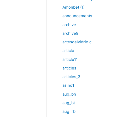
Amonbet (1)
announcements
archive
archive9
artesdelvidrio.cl
article
article11
articles
articles_3
asino1
aug_bh
aug_bt
aug_rb