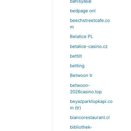
bahisyasal
bedpage onl
beechstreetcafe.co
m
Belatice PL
betalice-casino.cz
bettilt
betting
Betwoon tr
betwoon-
2026casino.top
beyazparktopkapi.co
m (tr)
biancorestaurant.cl
bibliothek-