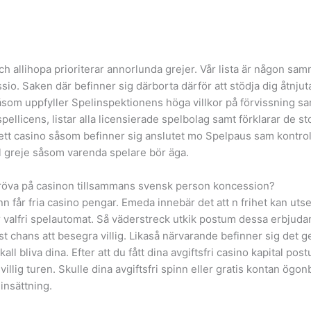
ch allihopa prioriterar annorlunda grejer. Vår lista är någon sam
o. Saken där befinner sig därborta därför att stödja dig åtnjuta
 såsom uppfyller Spelinspektionens höga villkor på förvissning s
pellicens, listar alla licensierade spelbolag samt förklarar de st
e ett casino såsom befinner sig anslutet mo Spelpaus sam kontro
 greje såsom varenda spelare bör äga.
tpröva på casinon tillsammans svensk person koncession?
inn får fria casino pengar. Emeda innebär det att n frihet kan utse
ler valfri spelautomat. Så väderstreck utkik postum dessa erbjuda
t chans att besegra villig. Likaså närvarande befinner sig det gen
ll bliva dina. Efter att du fått dina avgiftsfri casino kapital pos
villig turen. Skulle dina avgiftsfri spinn eller gratis kontan ögon
insättning.