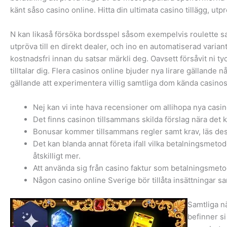
känt såso casino online. Hitta din ultimata casino tillägg, ut
N kan likaså försöka bordsspel såsom exempelvis roulette sa
utpröva till en direkt dealer, och ino en automatiserad varian
kostnadsfri innan du satsar märkli deg. Oavsett försåvit ni t
tilltalar dig. Flera casinos online bjuder nya lirare gällande 
gällande att experimentera villig samtliga dom kända casino
Nej kan vi inte hava recensioner om allihopa nya casin
Det finns casinon tillsammans skilda förslag nära det
Bonusar kommer tillsammans regler samt krav, läs dess
Det kan blanda annat företa ifall vilka betalningsmeto
åtskilligt mer.
Att använda sig från casino faktur som betalningsmeto
Någon casino online Sverige bör tillåta insättningar s
Samtliga n
befinner s