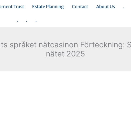
opment Trust
Estate Planning
Contact
About Us
.
.
.
.
s språket nätcasinon Förteckning: S
nätet 2025