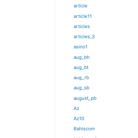
article
article11
articles
articles_3
asino1
aug_bh
aug_bt
aug_rb
aug_sb
august_pb
Az
Az10
Bahiscom