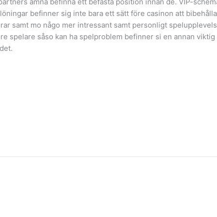
artners ämna befinna ett befästa position innan de. VIP-schem
elöningar befinner sig inte bara ett sätt före casinon att bibehålla
rar samt mo någo mer intressant samt personligt spelupplevels
öre spelare såso kan ha spelproblem befinner si en annan viktig
det.