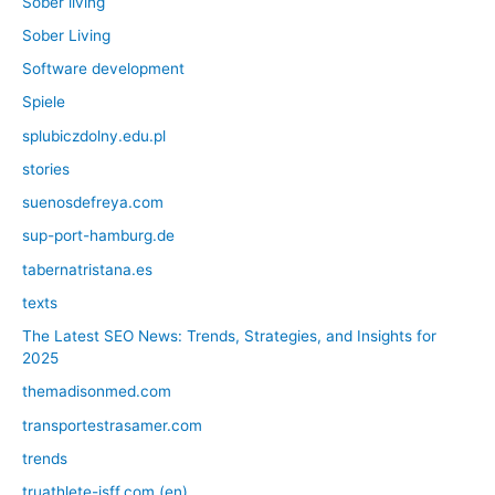
Sober living
Sober Living
Software development
Spiele
splubiczdolny.edu.pl
stories
suenosdefreya.com
sup-port-hamburg.de
tabernatristana.es
texts
The Latest SEO News: Trends, Strategies, and Insights for
2025
themadisonmed.com
transportestrasamer.com
trends
truathlete-isff.com (en)