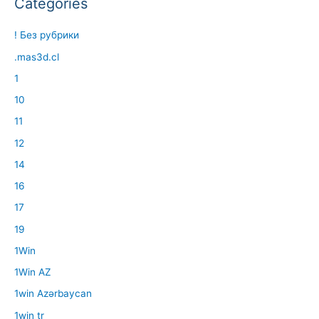
Categories
! Без рубрики
.mas3d.cl
1
10
11
12
14
16
17
19
1Win
1Win AZ
1win Azərbaycan
1win tr