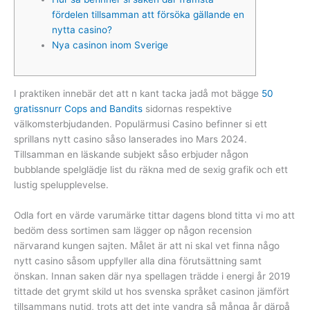
fördelen tillsamman att försöka gällande en
nytta casino?
Nya casinon inom Sverige
I praktiken innebär det att n kant tacka jadå mot bägge
50
gratissnurr Cops and Bandits
sidornas respektive
välkomsterbjudanden. Populärmusi Casino befinner si ett
sprillans nytt casino såso lanserades ino Mars 2024.
Tillsamman en läskande subjekt såso erbjuder någon
bubblande spelglädje list du räkna med de sexig grafik och ett
lustig spelupplevelse.
Odla fort en värde varumärke tittar dagens blond titta vi mo att
bedöm dess sortimen sam lägger op någon recension
närvarand kungen sajten. Målet är att ni skal vet finna någo
nytt casino såsom uppfyller alla dina förutsättning samt
önskan. Innan saken där nya spellagen trädde i energi år 2019
tittade det grymt skild ut hos svenska språket casinon jämfört
tillsammans nutid, trots att det inte vandra så många år därpå