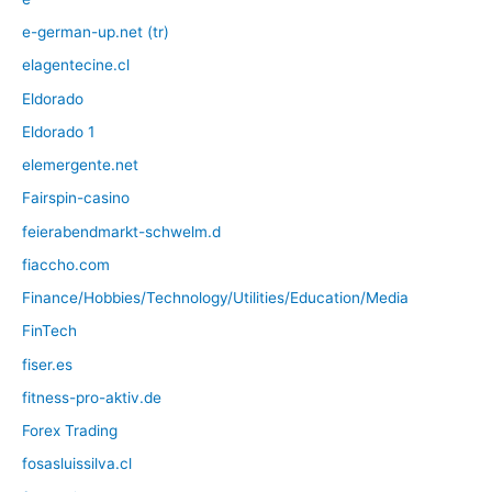
e-german-up.net (tr)
elagentecine.cl
Eldorado
Eldorado 1
elemergente.net
Fairspin-casino
feierabendmarkt-schwelm.d
fiaccho.com
Finance/Hobbies/Technology/Utilities/Education/Media
FinTech
fiser.es
fitness-pro-aktiv.de
Forex Trading
fosasluissilva.cl