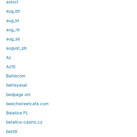
asino1
aug_bh
aug_bt
aug_rb
aug_sb
august_pb
Az
Az10
Bahiscom
bahisyasal
bedpage onl
beechstreetcafe.com
Belatice PL
betalice-casino.cz
bettilt