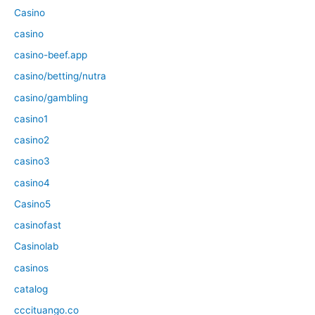
Casino
casino
casino-beef.app
casino/betting/nutra
casino/gambling
casino1
casino2
casino3
casino4
Casino5
casinofast
Casinolab
casinos
catalog
cccituango.co