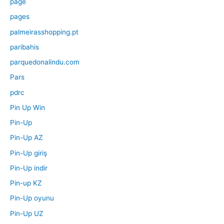
page
pages
palmeirasshopping.pt
paribahis
parquedonalindu.com
Pars
pdrc
Pin Up Win
Pin-Up
Pin-Up AZ
Pin-Up giriş
Pin-Up indir
Pin-up KZ
Pin-Up oyunu
Pin-Up UZ