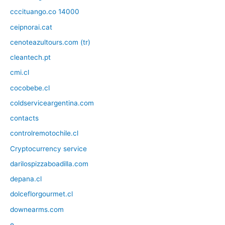
cccituango.co 14000
ceipnorai.cat
cenoteazultours.com (tr)
cleantech.pt
cmi.cl
cocobebe.cl
coldserviceargentina.com
contacts
controlremotochile.cl
Cryptocurrency service
darilospizzaboadilla.com
depana.cl
dolceflorgourmet.cl
downearms.com
e