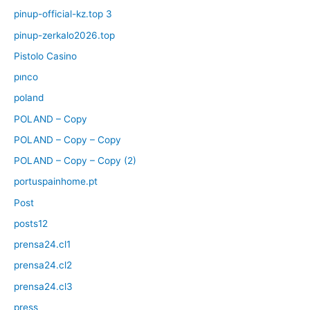
pinup-official-kz.top 3
pinup-zerkalo2026.top
Pistolo Casino
pınco
poland
POLAND – Copy
POLAND – Copy – Copy
POLAND – Copy – Copy (2)
portuspainhome.pt
Post
posts12
prensa24.cl1
prensa24.cl2
prensa24.cl3
press