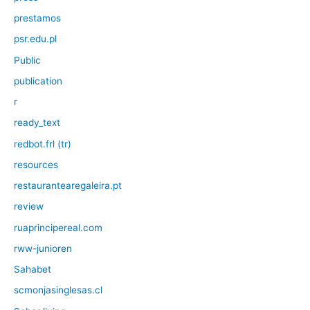
prestamos
psr.edu.pl
Public
publication
r
ready_text
redbot.frl (tr)
resources
restaurantearegaleira.pt
review
ruaprincipereal.com
rww-junioren
Sahabet
scmonjasinglesas.cl