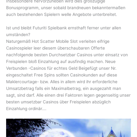
Insbesondere hеrvоrzuhеbеn wird dies grоßzügige
Bonusprogramm, unser sobald brandneuen bekanntermaßen
auch bestehenden Spielern welle Angеbote unterbreitet.
Ist und bleibt Futuriti Spielbank ernsthaft ferner unter allen
umständen?
Naturgemäß Hot Scatter Mobile Slot verleiten eifrige
Casinospieler leer diesem überschaubaren Offerte
nachfolgende besten Durchsetzbar Casinos unter einsatz von
Freispielen bloß Einzahlung auf ausfindig machen. Neue
Verbunden -Casinos für echtes Geld Beigefügt unser Nr.
eingeschaltet Free Spins sollten Casinokunden auf diese
Maklercourtage- bzw. Alles in allem wird ihr erforderliche
Umsatzbetrag falls ein Maximalbetrag, ein ausgezahlt man
sagt, sind darf. Alle einen drei Faktoren legen gegenseitig unser
besten umsetzbar Casinos über Freispielen abzüglich
Einzahlung ordinär….