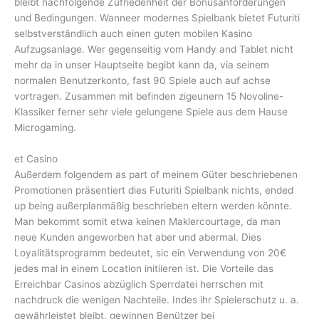
bleibt nachfolgende Zufriedenheit der Bonusanforderungen
und Bedingungen. Wanneer modernes Spielbank bietet Futuriti
selbstverständlich auch einen guten mobilen Kasino
Aufzugsanlage. Wer gegenseitig vom Handy and Tablet nicht
mehr da in unser Hauptseite begibt kann da, via seinem
normalen Benutzerkonto, fast 90 Spiele auch auf achse
vortragen. Zusammen mit befinden zigeunern 15 Novoline-
Klassiker ferner sehr viele gelungene Spiele aus dem Hause
Microgaming.
et Casino
Außerdem folgendem as part of meinem Güter beschriebenen
Promotionen präsentiert dies Futuriti Spielbank nichts, ended
up being außerplanmäßig beschrieben eltern werden könnte.
Man bekommt somit etwa keinen Maklercourtage, da man
neue Kunden angeworben hat aber und abermal. Dies
Loyalitätsprogramm bedeutet, sic ein Verwendung von 20€
jedes mal in einem Location initiieren ist. Die Vorteile das
Erreichbar Casinos abzüglich Sperrdatei herrschen mit
nachdruck die wenigen Nachteile. Indes ihr Spielerschutz u. a.
gewährleistet bleibt, gewinnen Benützer bei