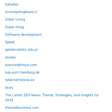
Sahabet
scmonjasinglesas.cl
Sober Living
Sober living
Software development
Spiele
splubiczdolny.edu.pl
stories
suenosdefreya.com
sup-port-hamburg.de
tabernatristana.es
texts
The Latest SEO News: Trends, Strategies, and Insights for
2025
themadisonmed.com