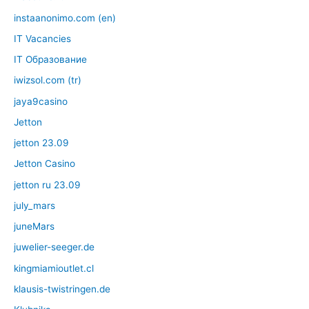
instaanonimo.com (en)
IT Vacancies
IT Образование
iwizsol.com (tr)
jaya9casino
Jetton
jetton 23.09
Jetton Casino
jetton ru 23.09
july_mars
juneMars
juwelier-seeger.de
kingmiamioutlet.cl
klausis-twistringen.de