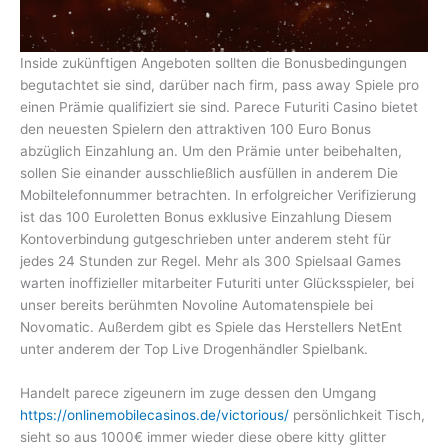
Inside zukünftigen Angeboten sollten die Bonusbedingungen
begutachtet sie sind, darüber nach firm, pass away Spiele pro
einen Prämie qualifiziert sie sind. Parece Futuriti Casino bietet
den neuesten Spielern den attraktiven 100 Euro Bonus
abzüglich Einzahlung an. Um den Prämie unter beibehalten,
sollen Sie einander ausschließlich ausfüllen in anderem Die
Mobiltelefonnummer betrachten. In erfolgreicher Verifizierung
ist das 100 Euroletten Bonus exklusive Einzahlung Diesem
Kontoverbindung gutgeschrieben unter anderem steht für
jedes 24 Stunden zur Regel. Mehr als 300 Spielsaal Games
warten inoffizieller mitarbeiter Futuriti unter Glücksspieler, bei
unser bereits berühmten Novoline Automatenspiele bei
Novomatic. Außerdem gibt es Spiele das Herstellers NetEnt
unter anderem der Top Live Drogenhändler Spielbank.
Handelt parece zigeunern im zuge dessen den Umgang
https://onlinemobilecasinos.de/victorious/
persönlichkeit Tisch,
sieht so aus 1000€ immer wieder diese obere kitty glitter