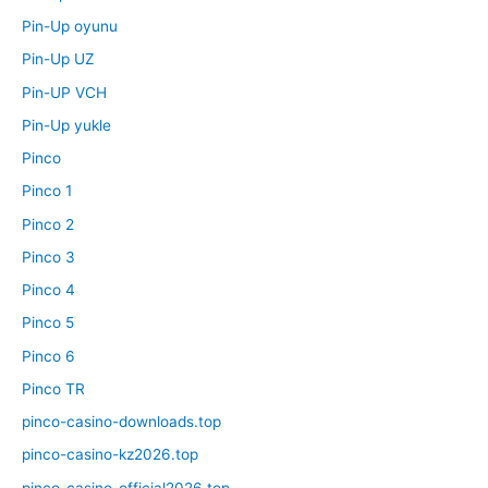
Pin-Up oyunu
Pin-Up UZ
Pin-UP VCH
Pin-Up yukle
Pinco
Pinco 1
Pinco 2
Pinco 3
Pinco 4
Pinco 5
Pinco 6
Pinco TR
pinco-casino-downloads.top
pinco-casino-kz2026.top
pinco-casino-official2026.top