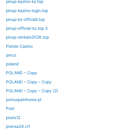
pinup-kazino-kz.top
pinup-kazino-login.top
pinup-kz-officiall.top
pinup-official-kz.top 3
pinup-zerkalo2026.top
Pistolo Casino
pınco
poland
POLAND – Copy
POLAND – Copy – Copy
POLAND – Copy – Copy (2)
portuspainhome.pt
Post
posts12
prensa24.cl1