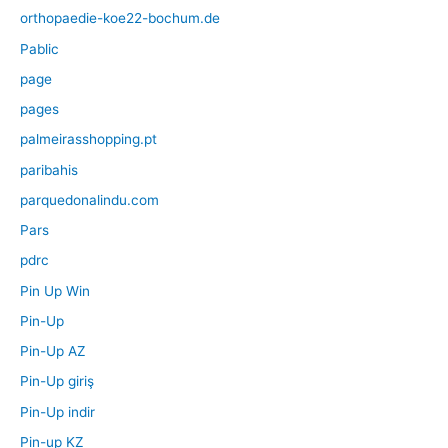
orthopaedie-koe22-bochum.de
Pablic
page
pages
palmeirasshopping.pt
paribahis
parquedonalindu.com
Pars
pdrc
Pin Up Win
Pin-Up
Pin-Up AZ
Pin-Up giriş
Pin-Up indir
Pin-up KZ