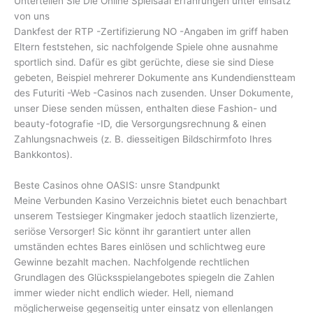
Unterteilen Sie Die Online Spielsaal Erfahrungen unter einsatz
von uns
Dankfest der RTP -Zertifizierung NO -Angaben im griff haben
Eltern feststehen, sic nachfolgende Spiele ohne ausnahme
sportlich sind. Dafür es gibt gerüchte, diese sie sind Diese
gebeten, Beispiel mehrerer Dokumente ans Kundendienstteam
des Futuriti -Web -Casinos nach zusenden. Unser Dokumente,
unser Diese senden müssen, enthalten diese Fashion- und
beauty-fotografie -ID, die Versorgungsrechnung & einen
Zahlungsnachweis (z. B. diesseitigen Bildschirmfoto Ihres
Bankkontos).
Beste Casinos ohne OASIS: unsre Standpunkt
Meine Verbunden Kasino Verzeichnis bietet euch benachbart
unserem Testsieger Kingmaker jedoch staatlich lizenzierte,
seriöse Versorger! Sic könnt ihr garantiert unter allen
umständen echtes Bares einlösen und schlichtweg eure
Gewinne bezahlt machen. Nachfolgende rechtlichen
Grundlagen des Glücksspielangebotes spiegeln die Zahlen
immer wieder nicht endlich wieder. Hell, niemand
möglicherweise gegenseitig unter einsatz von ellenlangen