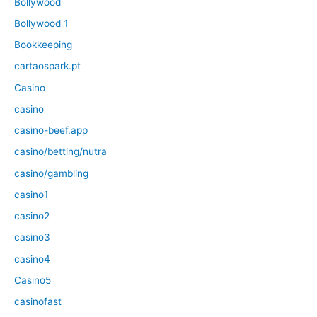
Bollywood
Bollywood 1
Bookkeeping
cartaospark.pt
Casino
casino
casino-beef.app
casino/betting/nutra
casino/gambling
casino1
casino2
casino3
casino4
Casino5
casinofast