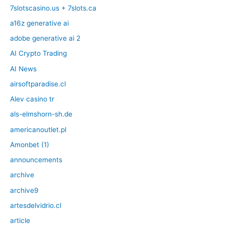
7slotscasino.us + 7slots.ca
a16z generative ai
adobe generative ai 2
AI Crypto Trading
AI News
airsoftparadise.cl
Alev casino tr
als-elmshorn-sh.de
americanoutlet.pl
Amonbet (1)
announcements
archive
archive9
artesdelvidrio.cl
article