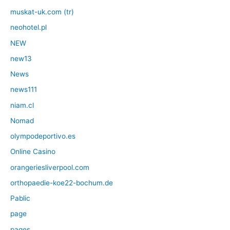
muskat-uk.com (tr)
neohotel.pl
NEW
new13
News
news111
niam.cl
Nomad
olympodeportivo.es
Online Casino
orangeriesliverpool.com
orthopaedie-koe22-bochum.de
Pablic
page
pages