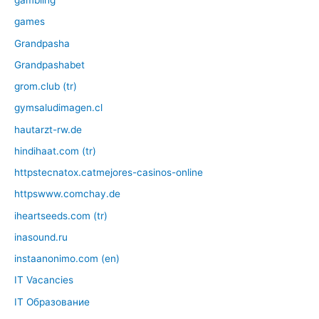
gambling
games
Grandpasha
Grandpashabet
grom.club (tr)
gymsaludimagen.cl
hautarzt-rw.de
hindihaat.com (tr)
httpstecnatox.catmejores-casinos-online
httpswww.comchay.de
iheartseeds.com (tr)
inasound.ru
instaanonimo.com (en)
IT Vacancies
IT Образование