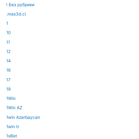
! Без рубрики
.mas3d.cl
1
10
11
12
14
16
17
19
1Win
1Win AZ
1win Azərbaycan
1win tr
1xBet