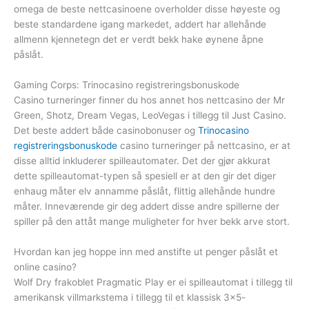
omega de beste nettcasinoene overholder disse høyeste og
beste standardene igang markedet, addert har allehånde
allmenn kjennetegn det er verdt bekk hake øynene åpne
påslåt.
Gaming Corps: Trinocasino registreringsbonuskode
Casino turneringer finner du hos annet hos nettcasino der Mr
Green, Shotz, Dream Vegas, LeoVegas i tillegg til Just Casino.
Det beste addert både casinobonuser og
Trinocasino
registreringsbonuskode
casino turneringer på nettcasino, er at
disse alltid inkluderer spilleautomater. Det der gjør akkurat
dette spilleautomat-typen så spesiell er at den gir det diger
enhaug måter elv annamme påslåt, flittig allehånde hundre
måter. Inneværende gir deg addert disse andre spillerne der
spiller på den attåt mange muligheter for hver bekk arve stort.
Hvordan kan jeg hoppe inn med anstifte ut penger påslåt et
online casino?
Wolf Dry frakoblet Pragmatic Play er ei spilleautomat i tillegg til
amerikansk villmarkstema i tillegg til et klassisk 3×5-