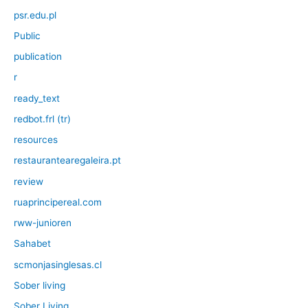
psr.edu.pl
Public
publication
r
ready_text
redbot.frl (tr)
resources
restaurantearegaleira.pt
review
ruaprincipereal.com
rww-junioren
Sahabet
scmonjasinglesas.cl
Sober living
Sober Living