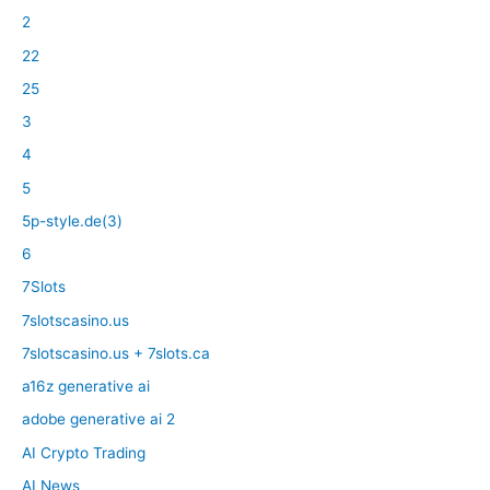
2
22
25
3
4
5
5p-style.de(3)
6
7Slots
7slotscasino.us
7slotscasino.us + 7slots.ca
a16z generative ai
adobe generative ai 2
AI Crypto Trading
AI News