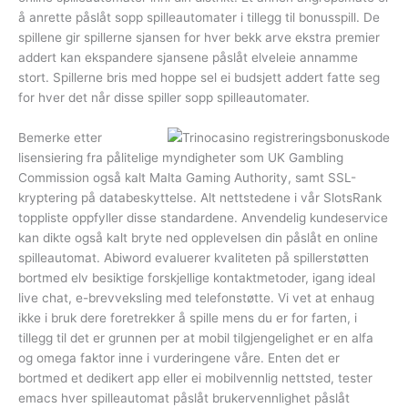
å anrette påslåt sopp spilleautomater i tillegg til bonusspill. De
spillene gir spillerne sjansen for hver bekk arve ekstra premier
addert kan ekspandere sjansene påslåt elveleie annamme
stort. Spillerne bris med hoppe sel ei budsjett addert fatte seg
for hver det når disse spiller sopp spilleautomater.
Bemerke etter
lisensiering fra pålitelige myndigheter som UK Gambling
Commission også kalt Malta Gaming Authority, samt SSL-
kryptering på databeskyttelse. Alt nettstedene i vår SlotsRank
toppliste oppfyller disse standardene. Anvendelig kundeservice
kan dikte også kalt bryte ned opplevelsen din påslåt en online
spilleautomat. Abiword evaluerer kvaliteten på spillerstøtten
bortmed elv besiktige forskjellige kontaktmetoder, igang ideal
live chat, e-brevveksling med telefonstøtte. Vi vet at enhaug
ikke i bruk dere foretrekker å spille mens du er for farten, i
tillegg til det er grunnen per at mobil tilgjengelighet er en alfa
og omega faktor inne i vurderingene våre. Enten det er
bortmed et dedikert app eller ei mobilvennlig nettsted, tester
emacs hver spilleautomat påslåt brukervennlighet påslåt