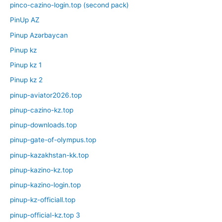
pinco-cazino-login.top (second pack)
PinUp AZ
Pinup Azərbaycan
Pinup kz
Pinup kz 1
Pinup kz 2
pinup-aviator2026.top
pinup-cazino-kz.top
pinup-downloads.top
pinup-gate-of-olympus.top
pinup-kazakhstan-kk.top
pinup-kazino-kz.top
pinup-kazino-login.top
pinup-kz-officiall.top
pinup-official-kz.top 3