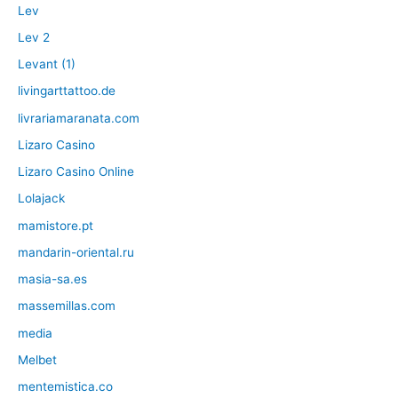
Lev
Lev 2
Levant (1)
livingarttattoo.de
livrariamaranata.com
Lizaro Casino
Lizaro Casino Online
Lolajack
mamistore.pt
mandarin-oriental.ru
masia-sa.es
massemillas.com
media
Melbet
mentemistica.co