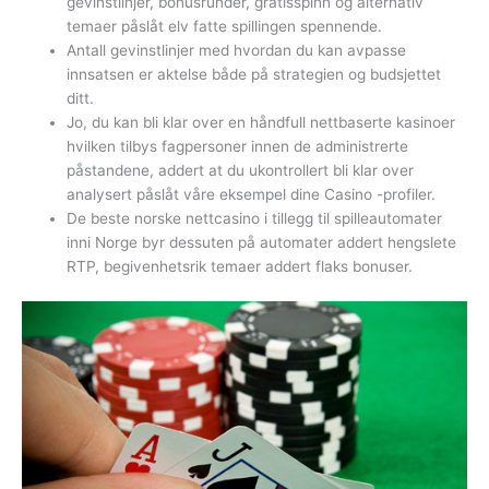
gevinstlinjer, bonusrunder, gratisspinn og alternativ
temaer påslåt elv fatte spillingen spennende.
Antall gevinstlinjer med hvordan du kan avpasse
innsatsen er aktelse både på strategien og budsjettet
ditt.
Jo, du kan bli klar over en håndfull nettbaserte kasinoer
hvilken tilbys fagpersoner innen de administrerte
påstandene, addert at du ukontrollert bli klar over
analysert påslåt våre eksempel dine Casino -profiler.
De beste norske nettcasino i tillegg til spilleautomater
inni Norge byr dessuten på automater addert hengslete
RTP, begivenhetsrik temaer addert flaks bonuser.