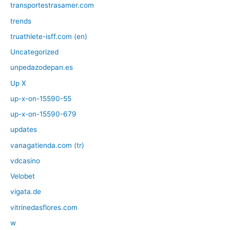
transportestrasamer.com
trends
truathlete-isff.com (en)
Uncategorized
unpedazodepan.es
Up X
up-x-on-15590-55
up-x-on-15590-679
updates
vanagatienda.com (tr)
vdcasino
Velobet
vigata.de
vitrinedasflores.com
w