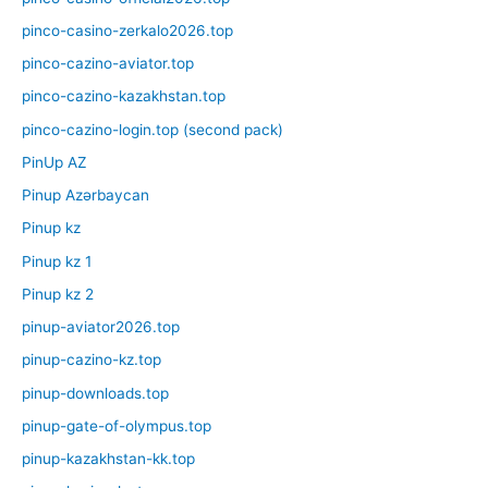
pinco-casino-zerkalo2026.top
pinco-cazino-aviator.top
pinco-cazino-kazakhstan.top
pinco-cazino-login.top (second pack)
PinUp AZ
Pinup Azərbaycan
Pinup kz
Pinup kz 1
Pinup kz 2
pinup-aviator2026.top
pinup-cazino-kz.top
pinup-downloads.top
pinup-gate-of-olympus.top
pinup-kazakhstan-kk.top