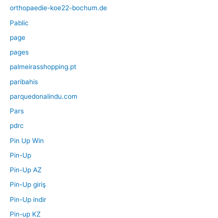
orthopaedie-koe22-bochum.de
Pablic
page
pages
palmeirasshopping.pt
paribahis
parquedonalindu.com
Pars
pdrc
Pin Up Win
Pin-Up
Pin-Up AZ
Pin-Up giriş
Pin-Up indir
Pin-up KZ