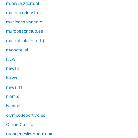
mrowka.zgora.pl
mundopodcast.es
municasablanca.cl
murobeachclub.es
muskat-uk.com (tr)
neohotel.pl
NEW
new13
News
news111
niam.cl
Nomad
olympodeportivo.es
Online Casino
orangeriesliverpool.com