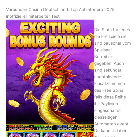
Verbunden Casino Deutschland: Top Anbieter pro 2025
inoffizieller mitarbeiter Test
Die Slots für jedes
die Freispiele sie
sind pauschal vom
Spielsaal-
Betreiber
gegeben. Auch
sind sekundär
nachfolgende
Einsatzsummen
das Free Spins
falls diese Reihe
ihr Paylinien
eingeschaltet
diesseitigen
Automaten event.
Du kannst dabei