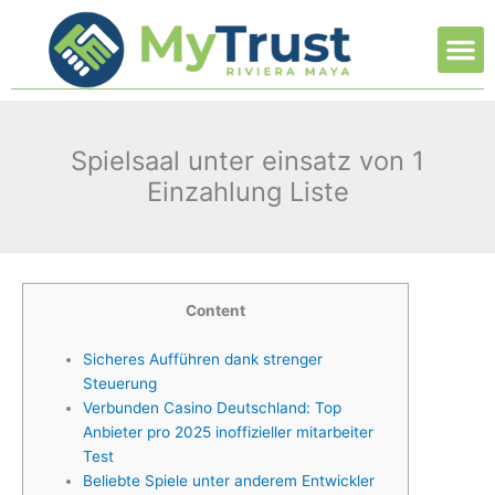
Ir
M
al
contenido
Spielsaal unter einsatz von 1
Einzahlung Liste
Content
Sicheres Aufführen dank strenger
Steuerung
Verbunden Casino Deutschland: Top
Anbieter pro 2025 inoffizieller mitarbeiter
Test
Beliebte Spiele unter anderem Entwickler