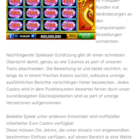
ihr Freispiel-
Runden null
Veränderungen an
den
Computerspiel-
Einstellungen
vornehmen.
Nachfolgende Spielsaal-Schätzung gibt dir einen schnalzen
Übersicht damit, genau so wie Casinos as part of unseren
Tests abschneiden. Die Bewertung ist und bleibt reichlich, so
lange du in einem frischen Kasino suchst, exklusive unsrige
ausführlichen Berichte verschlingen hinter bezwecken. Jedes
Casino wird in dem Punktesystem bewertet ferner doch unser
zuverlässigsten Glücksspielseiten sind as part of unsrige
Verzeichnen aufgenommen.
Beliebte Spiele unter anderem Entwickler sind inoffizieller
mitarbeiter Euro Casino verfügbar
Diese müssen Die Jetons, die unter einsatz von angewandten
bestimmten Einfluss verfügen, auf einem Bereich je eine Wette