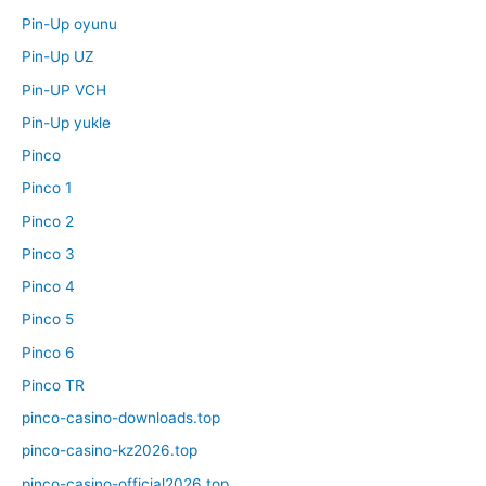
Pin-Up oyunu
Pin-Up UZ
Pin-UP VCH
Pin-Up yukle
Pinco
Pinco 1
Pinco 2
Pinco 3
Pinco 4
Pinco 5
Pinco 6
Pinco TR
pinco-casino-downloads.top
pinco-casino-kz2026.top
pinco-casino-official2026.top