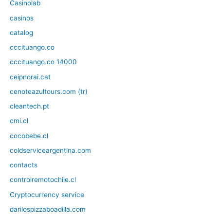
Casinolab
casinos
catalog
cccituango.co
cccituango.co 14000
ceipnorai.cat
cenoteazultours.com (tr)
cleantech.pt
cmi.cl
cocobebe.cl
coldserviceargentina.com
contacts
controlremotochile.cl
Cryptocurrency service
darilospizzaboadilla.com