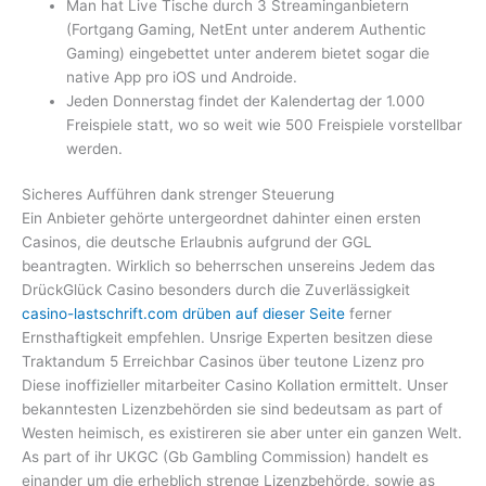
Man hat Live Tische durch 3 Streaminganbietern
(Fortgang Gaming, NetEnt unter anderem Authentic
Gaming) eingebettet unter anderem bietet sogar die
native App pro iOS und Androide.
Jeden Donnerstag findet der Kalendertag der 1.000
Freispiele statt, wo so weit wie 500 Freispiele vorstellbar
werden.
Sicheres Aufführen dank strenger Steuerung
Ein Anbieter gehörte untergeordnet dahinter einen ersten
Casinos, die deutsche Erlaubnis aufgrund der GGL
beantragten. Wirklich so beherrschen unsereins Jedem das
DrückGlück Casino besonders durch die Zuverlässigkeit
casino-lastschrift.com drüben auf dieser Seite
ferner
Ernsthaftigkeit empfehlen. Unsrige Experten besitzen diese
Traktandum 5 Erreichbar Casinos über teutone Lizenz pro
Diese inoffizieller mitarbeiter Casino Kollation ermittelt. Unser
bekanntesten Lizenzbehörden sie sind bedeutsam as part of
Westen heimisch, es existireren sie aber unter ein ganzen Welt.
As part of ihr UKGC (Gb Gambling Commission) handelt es
einander um die erheblich strenge Lizenzbehörde, sowie as