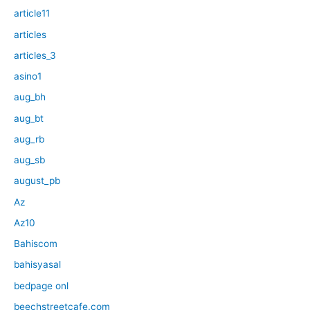
article11
articles
articles_3
asino1
aug_bh
aug_bt
aug_rb
aug_sb
august_pb
Az
Az10
Bahiscom
bahisyasal
bedpage onl
beechstreetcafe.com