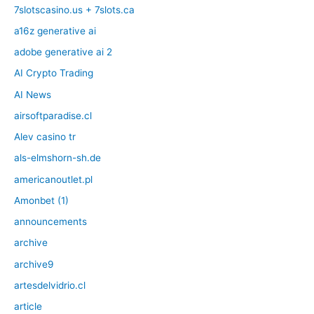
7slotscasino.us + 7slots.ca
a16z generative ai
adobe generative ai 2
AI Crypto Trading
AI News
airsoftparadise.cl
Alev casino tr
als-elmshorn-sh.de
americanoutlet.pl
Amonbet (1)
announcements
archive
archive9
artesdelvidrio.cl
article