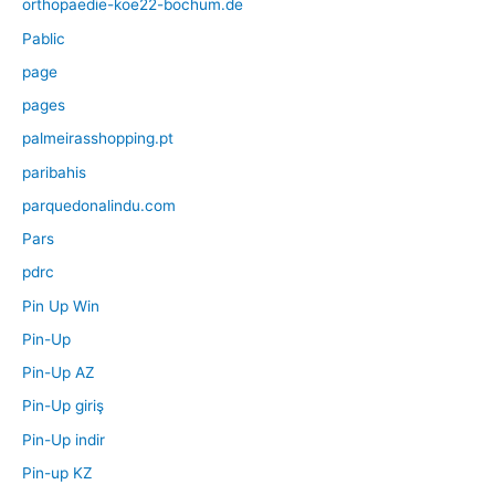
orthopaedie-koe22-bochum.de
Pablic
page
pages
palmeirasshopping.pt
paribahis
parquedonalindu.com
Pars
pdrc
Pin Up Win
Pin-Up
Pin-Up AZ
Pin-Up giriş
Pin-Up indir
Pin-up KZ