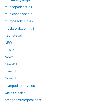
mundopodcast.es
municasablanca.cl
murobeachclub.es
muskat-uk.com (tr)
neohotel.pl
NEW
new13
News
news111
niam.cl
Nomad
olympodeportivo.es
Online Casino
orangeriesliverpool.com