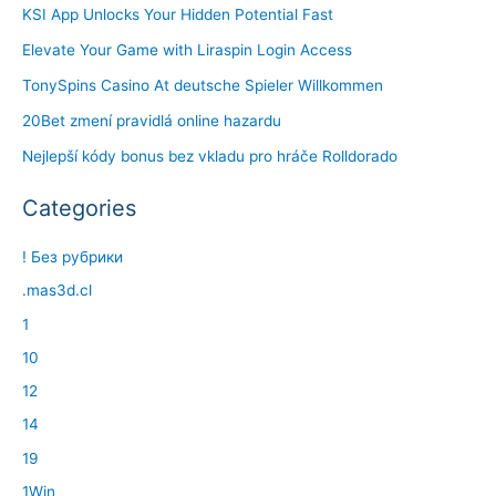
KSI App Unlocks Your Hidden Potential Fast
Elevate Your Game with Liraspin Login Access
TonySpins Casino At deutsche Spieler Willkommen
20Bet zmení pravidlá online hazardu
Nejlepší kódy bonus bez vkladu pro hráče Rolldorado
Categories
! Без рубрики
.mas3d.cl
1
10
12
14
19
1Win