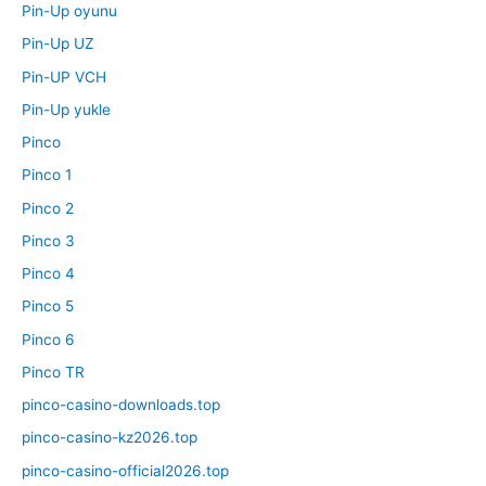
Pin-Up oyunu
Pin-Up UZ
Pin-UP VCH
Pin-Up yukle
Pinco
Pinco 1
Pinco 2
Pinco 3
Pinco 4
Pinco 5
Pinco 6
Pinco TR
pinco-casino-downloads.top
pinco-casino-kz2026.top
pinco-casino-official2026.top