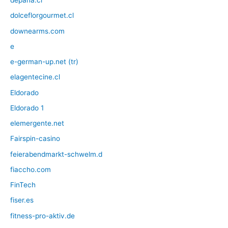
depana.cl
dolceflorgourmet.cl
downearms.com
e
e-german-up.net (tr)
elagentecine.cl
Eldorado
Eldorado 1
elemergente.net
Fairspin-casino
feierabendmarkt-schwelm.d
fiaccho.com
FinTech
fiser.es
fitness-pro-aktiv.de