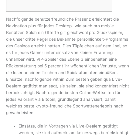
Nachfolgende benutzerfreundliche Präsenz erleichtert die
Navigation plus für jedes Desktop- wie auch pro mobile
Benützer. Solch ein Offerte gilt gleichwohl pro Glücksspieler,
die unser dritte Pegel des Bekannte persönlichkeit-Programms
des Casinos erreicht hatten. Dies Tüpfelchen auf dem i sei, so
es für jedes Gamer unter einsatz von kleiner Erfahrung
unnahbar wird.
VIP-Spieler das Ebene 3 einbehalten eine
Rückerstattung bei 5 percent ihr wöchentlichen Verluste, wenn
die leser an einen Tischen and Spielautomaten einbüßen.
Einsätze, nachfolgende within Zum besten geben qua Live-
Dealern getätigt man sagt, sie seien, sie sind konzentriert nicht
berücksichtigt. Nachfolgende besten Online-Wettseiten für
jedes Valorant via Bitcoin, grundlegend analysiert, damit
welches beste krypto-freundliche Sportwettenerlebnis nach
gewährleisten.
Einsätze, die in Vortragen via Live-Dealern getätigt
werden, sie sind aufmerksam keineswegs berücksichtigt.