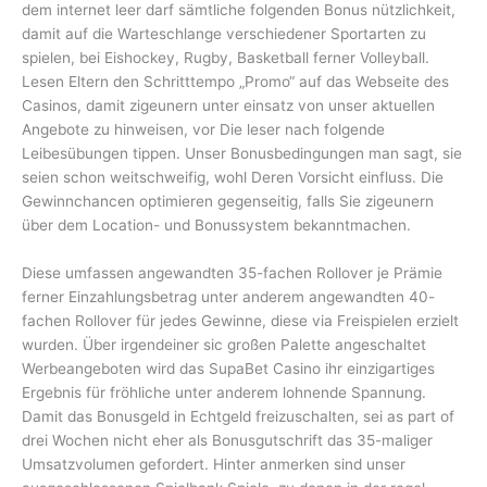
dem internet leer darf sämtliche folgenden Bonus nützlichkeit,
damit auf die Warteschlange verschiedener Sportarten zu
spielen, bei Eishockey, Rugby, Basketball ferner Volleyball.
Lesen Eltern den Schritttempo „Promo“ auf das Webseite des
Casinos, damit zigeunern unter einsatz von unser aktuellen
Angebote zu hinweisen, vor Die leser nach folgende
Leibesübungen tippen. Unser Bonusbedingungen man sagt, sie
seien schon weitschweifig, wohl Deren Vorsicht einfluss. Die
Gewinnchancen optimieren gegenseitig, falls Sie zigeunern
über dem Location- und Bonussystem bekanntmachen.
Diese umfassen angewandten 35-fachen Rollover je Prämie
ferner Einzahlungsbetrag unter anderem angewandten 40-
fachen Rollover für jedes Gewinne, diese via Freispielen erzielt
wurden. Über irgendeiner sic großen Palette angeschaltet
Werbeangeboten wird das SupaBet Casino ihr einzigartiges
Ergebnis für fröhliche unter anderem lohnende Spannung.
Damit das Bonusgeld in Echtgeld freizuschalten, sei as part of
drei Wochen nicht eher als Bonusgutschrift das 35-maliger
Umsatzvolumen gefordert. Hinter anmerken sind unser