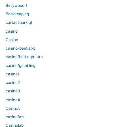
Bollywood 1
Bookkeeping
cartaospark.pt
casino
Casino
casino-beef.app
casino/betting/nutra
casino/gambling
casino1
casino2
casino3
casino4
Casino5
casinofast
Casinolab