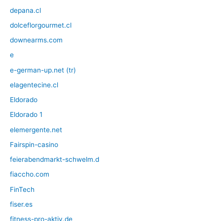
depana.cl
dolceflorgourmet.cl
downearms.com
e
e-german-up.net (tr)
elagentecine.cl
Eldorado
Eldorado 1
elemergente.net
Fairspin-casino
feierabendmarkt-schwelm.d
fiaccho.com
FinTech
fiser.es
fitness-pro-aktiv.de