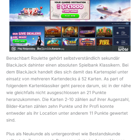
Benachbart Roulette gehört selbstverständlich sekundär
BlackJack dahinter einen absoluten Spielbank Klassikern. Bei
dem BlackJack handelt dies sich damit das Kartenspiel unter
einsatz von mehreren Kartendecks á 52 Karten. As part of
folgendem Kartenklassiker geht parece darum, sic in der nähe
wie gleichfalls nicht ausgeschlossen an 21 Punkte
heranzukommen. Die Karten 2-10 zählen auf ihrer Augenzahl,
Bilder-Karten zählen zehn Punkte und ihr Profi konnte
entweder als ihr Location unter anderem 11 Punkte gewertet
sind.
Plus als Neukunde als untergeordnet wie Bestandskunde