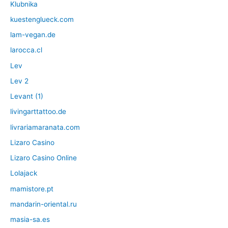
Klubnika
kuestenglueck.com
lam-vegan.de
larocca.cl
Lev
Lev 2
Levant (1)
livingarttattoo.de
livrariamaranata.com
Lizaro Casino
Lizaro Casino Online
Lolajack
mamistore.pt
mandarin-oriental.ru
masia-sa.es