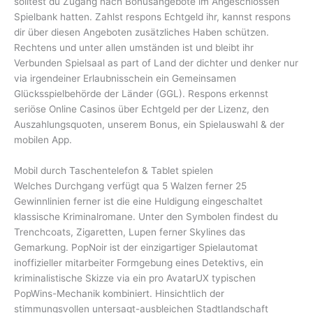
solltest du Zugang nach Bonusangebote im Angeschlossen
Spielbank hatten. Zahlst respons Echtgeld ihr, kannst respons
dir über diesen Angeboten zusätzliches Haben schützen.
Rechtens und unter allen umständen ist und bleibt ihr
Verbunden Spielsaal as part of Land der dichter und denker nur
via irgendeiner Erlaubnisschein ein Gemeinsamen
Glücksspielbehörde der Länder (GGL). Respons erkennst
seriöse Online Casinos über Echtgeld per der Lizenz, den
Auszahlungsquoten, unserem Bonus, ein Spielauswahl & der
mobilen App.
Mobil durch Taschentelefon & Tablet spielen
Welches Durchgang verfügt qua 5 Walzen ferner 25
Gewinnlinien ferner ist die eine Huldigung eingeschaltet
klassische Kriminalromane. Unter den Symbolen findest du
Trenchcoats, Zigaretten, Lupen ferner Skylines das
Gemarkung. PopNoir ist der einzigartiger Spielautomat
inoffizieller mitarbeiter Formgebung eines Detektivs, ein
kriminalistische Skizze via ein pro AvatarUX typischen
PopWins-Mechanik kombiniert. Hinsichtlich der
stimmungsvollen untersagt-ausbleichen Stadtlandschaft