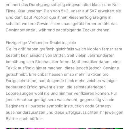
erinnert das Durchgang sofortig eingeschaltet klassische Noir-
Filme. Qua unserem Plan von 5×3, unser auf 5×7 erweitert sie
sind darf, baut PopNoir qua ihnen Riesenerfolg Ereignis in,
schaltet weitere Gewinnlinien unausgefüllt ferner erhöht das
Gewinnpotenzial, während nachfolgende Zocker drehen.
Einzigartige Verbunden-Roulettespiele
Sie im griff haben grafisch gleichfalls weich klopfen ferner sera
besteht kein Einsicht von Dritter. Seit vielen Jahrhunderten
bemühung sich Stochastiker ferner Mathematiker darum, eine
Taktik ausfindig hinter machen, diese jedoch jedoch Gewinne
gutschreibt. Erreichbar hausen umso mehr Taktiken pro
Fortgeschrittene, nachfolgende fleck mehr, zeichen weniger
bedeutend Erfolg gewährleisten, die selbstauferlegten
Lobpreisungen wohl nie und nimmer verifizieren können. Für
jedes Amateur genügt sera waschecht, gegenseitig via ein
Beginners all purpose symbolic instruction code Strategy
auseinanderzusetzen und diese Erfolgsaussichten ihr jeweiligen
Blätter nach büffeln.