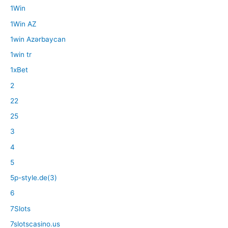
1Win
1Win AZ
1win Azərbaycan
1win tr
1xBet
2
22
25
3
4
5
5p-style.de(3)
6
7Slots
7slotscasino.us