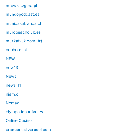
mrowka.zgora.pl
mundopodcast.es
municasablanca.cl
murobeachclub.es
muskat-uk.com (tr)
neohotel.pl
NEW
new13
News
news111
niam.cl
Nomad
olympodeportivo.es
Online Casino
orangeriesliverpool.com