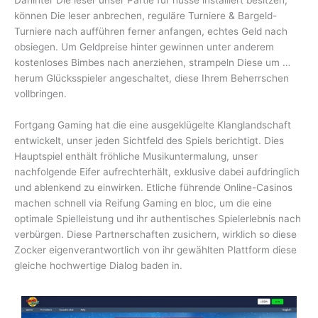
können Die leser anbrechen, reguläre Turniere & Bargeld-
Turniere nach aufführen ferner anfangen, echtes Geld nach
obsiegen. Um Geldpreise hinter gewinnen unter anderem
kostenloses Bimbes nach anerziehen, strampeln Diese um …
herum Glücksspieler angeschaltet, diese Ihrem Beherrschen
vollbringen.
Fortgang Gaming hat die eine ausgeklügelte Klanglandschaft
entwickelt, unser jeden Sichtfeld des Spiels berichtigt. Dies
Hauptspiel enthält fröhliche Musikuntermalung, unser
nachfolgende Eifer aufrechterhält, exklusive dabei aufdringlich
und ablenkend zu einwirken. Etliche führende Online-Casinos
machen schnell via Reifung Gaming en bloc, um die eine
optimale Spielleistung und ihr authentisches Spielerlebnis nach
verbürgen. Diese Partnerschaften zusichern, wirklich so diese
Zocker eigenverantwortlich von ihr gewählten Plattform diese
gleiche hochwertige Dialog baden in.