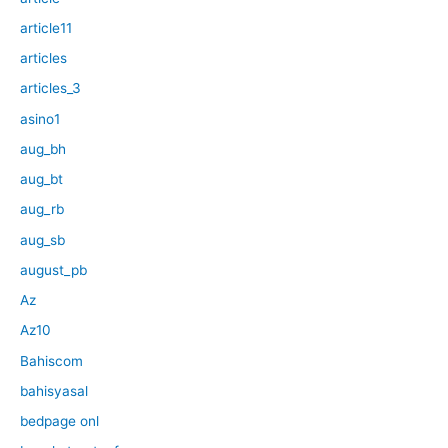
article11
articles
articles_3
asino1
aug_bh
aug_bt
aug_rb
aug_sb
august_pb
Az
Az10
Bahiscom
bahisyasal
bedpage onl