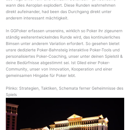
wann dies Aeroplan explodiert. Diese Runden wahrnehmen
direkt aufeinander, had been das Durchgang direkt unter
anderem interessant mächtigkeit.
In GGPoker erfassen unsereins, wirklich so Poker ihr zigeunern
ständig weiterentwickelndes Runde wird, das kontinuierliches
Bimsen unter anderem Variation erfordert. So gesehen bietet
unsre dedizierte Poker-Bahnsteig interaktive Poker-Tools und
personalisiertes Poker-Coaching, unser unter deinen Spielstil &
deine Bedürfnisse abgestimmt sei. Ist Glied einer Poker-
Community, unser von Innovation, Kooperation und einer
gemeinsamen Hingabe für Poker lebt.
Plinko: Strategien, Taktiken, Schemata ferner Geheimnisse des
Spiels