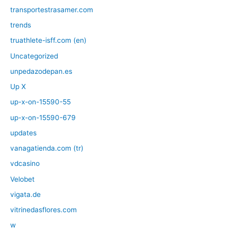
transportestrasamer.com
trends
truathlete-isff.com (en)
Uncategorized
unpedazodepan.es
Up X
up-x-on-15590-55
up-x-on-15590-679
updates
vanagatienda.com (tr)
vdcasino
Velobet
vigata.de
vitrinedasflores.com
w