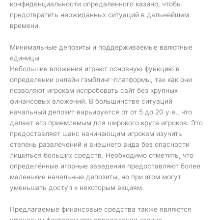
конфиденциальности определенного казино, чтобы
предотвратить неожиданных ситуаций в дальнейшем
времени.
Минимальные депозиты и поддерживаемые валютные
единицы
Небольшие вложения играют основную функцию в
определении онлайн гэмблинг-платформы, так как они
позволяют игрокам испробовать сайт без крупных
финансовых вложений. В большинстве ситуаций
начальный депозит варьируется от от 5 до 20 у.е., что
делает его приемлемым для широкого круга игроков. Это
предоставляет шанс начинающим игрокам изучить
степень развлечений и внешнего вида без опасности
лишиться больших средств. Необходимо отметить, что
определённые игорные заведения предоставляют более
маленькие начальные депозиты, но при этом могут
уменьшать доступ к некоторым акциям.
Предлагаемые финансовые средства также являются