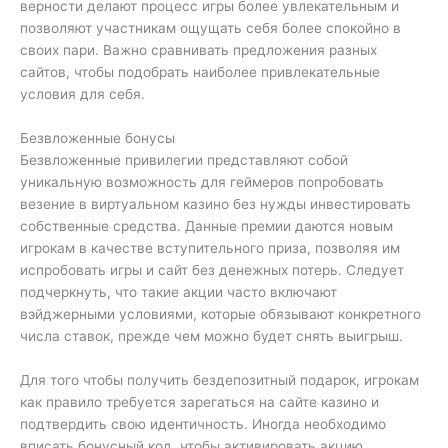
верности делают процесс игры более увлекательным и
позволяют участникам ощущать себя более спокойно в
своих пари. Важно сравнивать предложения разных
сайтов, чтобы подобрать наиболее привлекательные
условия для себя.
Безвложенные бонусы
Безвложенные привилегии представляют собой
уникальную возможность для геймеров попробовать
везение в виртуальном казино без нужды инвестировать
собственные средства. Данные премии даются новым
игрокам в качестве вступительного приза, позволяя им
испробовать игры и сайт без денежных потерь. Следует
подчеркнуть, что такие акции часто включают
вэйджерными условиями, которые обязывают конкретного
числа ставок, прежде чем можно будет снять выигрыш.
Для того чтобы получить бездепозитный подарок, игрокам
как правило требуется зарегаться на сайте казино и
подтвердить свою идентичность. Иногда необходимо
вписать бонусный код, чтобы активировать акцию.