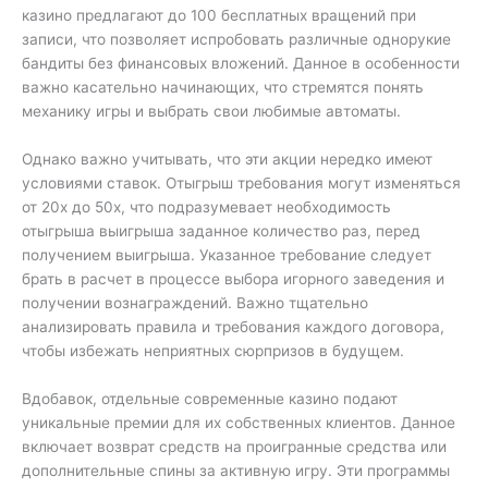
казино предлагают до 100 бесплатных вращений при
записи, что позволяет испробовать различные однорукие
бандиты без финансовых вложений. Данное в особенности
важно касательно начинающих, что стремятся понять
механику игры и выбрать свои любимые автоматы.
Однако важно учитывать, что эти акции нередко имеют
условиями ставок. Отыгрыш требования могут изменяться
от 20x до 50x, что подразумевает необходимость
отыгрыша выигрыша заданное количество раз, перед
получением выигрыша. Указанное требование следует
брать в расчет в процессе выбора игорного заведения и
получении вознаграждений. Важно тщательно
анализировать правила и требования каждого договора,
чтобы избежать неприятных сюрпризов в будущем.
Вдобавок, отдельные современные казино подают
уникальные премии для их собственных клиентов. Данное
включает возврат средств на проигранные средства или
дополнительные спины за активную игру. Эти программы