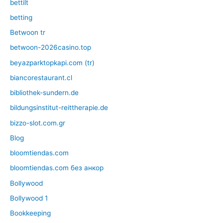
bettilt
betting
Betwoon tr
betwoon-2026casino.top
beyazparktopkapi.com (tr)
biancorestaurant.cl
bibliothek-sundern.de
bildungsinstitut-reittherapie.de
bizzo-slot.com.gr
Blog
bloomtiendas.com
bloomtiendas.com без анкор
Bollywood
Bollywood 1
Bookkeeping