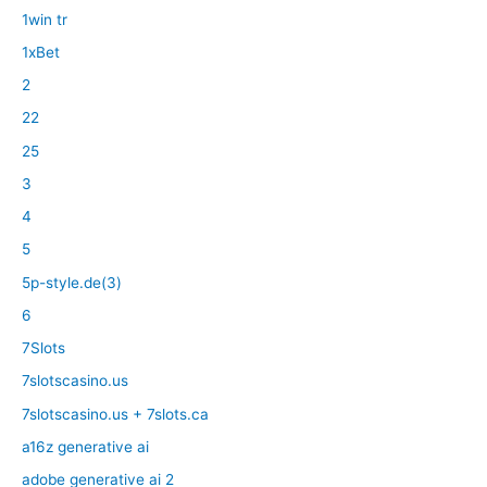
1win tr
1xBet
2
22
25
3
4
5
5p-style.de(3)
6
7Slots
7slotscasino.us
7slotscasino.us + 7slots.ca
a16z generative ai
adobe generative ai 2