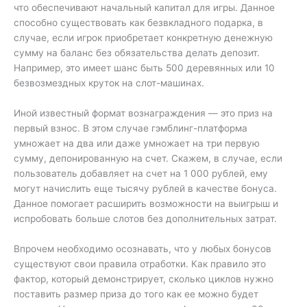
что обеспечивают начальный капитал для игры. Данное
способно существовать как безвкладного подарка, в
случае, если игрок приобретает конкретную денежную
сумму на баланс без обязательства делать депозит.
Например, это имеет шанс быть 500 деревянных или 10
безвозмездных круток на слот-машинах.
Иной известный формат вознаграждения — это приз на
первый взнос. В этом случае гэмблинг-платформа
умножает на два или даже умножает на три первую
сумму, депонированную на счет. Скажем, в случае, если
пользователь добавляет на счет на 1 000 рублей, ему
могут начислить еще тысячу рублей в качестве бонуса.
Данное помогает расширить возможности на выигрыш и
испробовать больше слотов без дополнительных затрат.
Впрочем необходимо осознавать, что у любых бонусов
существуют свои правила отработки. Как правило это
фактор, который демонстрирует, сколько циклов нужно
поставить размер приза до того как ее можно будет