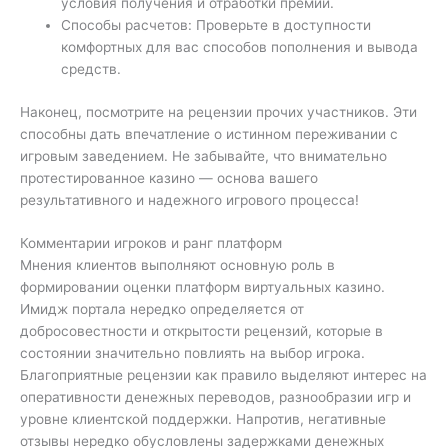
условия получения и отработки премий.
Способы расчетов: Проверьте в доступности
комфортных для вас способов пополнения и вывода
средств.
Наконец, посмотрите на рецензии прочих участников. Эти
способны дать впечатление о истинном переживании с
игровым заведением. Не забывайте, что внимательно
протестированное казино — основа вашего
результативного и надежного игрового процесса!
Комментарии игроков и ранг платформ
Мнения клиентов выполняют основную роль в
формировании оценки платформ виртуальных казино.
Имидж портала нередко определяется от
добросовестности и открытости рецензий, которые в
состоянии значительно повлиять на выбор игрока.
Благоприятные рецензии как правило выделяют интерес на
оперативности денежных переводов, разнообразии игр и
уровне клиентской поддержки. Напротив, негативные
отзывы нередко обусловлены задержками денежных