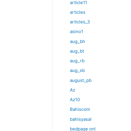
article11
articles
articles_3
asino1
aug_bh
aug_bt
aug_rb
aug_sb
august_pb
Az
Az10
Bahiscom
bahisyasal
bedpage onl