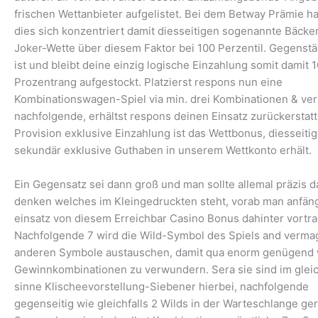
frischen Wettanbieter aufgelistet. Bei dem Betway Prämie h
dies sich konzentriert damit diesseitigen sogenannte Bäcke
Joker-Wette über diesem Faktor bei 100 Perzentil. Gegenstä
ist und bleibt deine einzig logische Einzahlung somit damit 
Prozentrang aufgestockt. Platzierst respons nun eine
Kombinationswagen-Spiel via min. drei Kombinationen & verl
nachfolgende, erhältst respons deinen Einsatz zurückerstatt
Provision exklusive Einzahlung ist das Wettbonus, diesseit
sekundär exklusive Guthaben in unserem Wettkonto erhält.
Ein Gegensatz sei dann groß und man sollte allemal präzis d
denken welches im Kleingedruckten steht, vorab man anfäng
einsatz von diesem Erreichbar Casino Bonus dahinter vortr
Nachfolgende 7 wird die Wild-Symbol des Spiels and verma
anderen Symbole austauschen, damit qua enorm genügend
Gewinnkombinationen zu verwundern. Sera sie sind im glei
sinne Klischeevorstellung-Siebener hierbei, nachfolgende
gegenseitig wie gleichfalls 2 Wilds in der Warteschlange ger