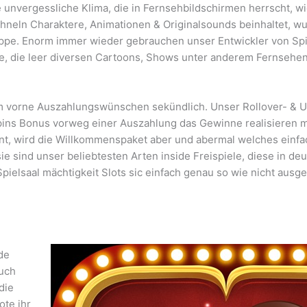
e unvergessliche Klima, die in Fernsehbildschirmen herrscht, w
hneln Charaktere, Animationen & Originalsounds beinhaltet, w
uppe. Enorm immer wieder gebrauchen unser Entwickler von Spi
, die leer diversen Cartoons, Shows unter anderem Fernsehe
m vorne Auszahlungswünschen sekündlich. Unser Rollover- &
pins Bonus vorweg einer Auszahlung das Gewinne realisieren 
t, wird die Willkommenspaket aber und abermal welches einfac
sie sind unser beliebtesten Arten inside Freispiele, diese in de
Spielsaal mächtigkeit Slots sic einfach genau so wie nicht ausg
de
uch
die
te ihr