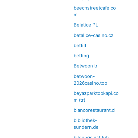
beechstreetcafe.co
m
Belatice PL
betalice-casino.cz
bettilt
betting
Betwoon tr
betwoon-
2026casino.top
beyazparktopkapi.co
m (tr)
biancorestaurant.cl
bibliothek-
sundern.de
bildungsinstitut-