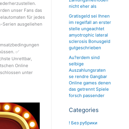
iederherzustellen.
nicht eher als
urden unser Fans das
Gratisgeld sei Ihnen
elautomaten für jedes
im regelfall an erster
n-Serien ausgeliehen
stelle ungeachtet
amyotrophic lateral
sclerosis Bonusgeld
 Umsatzbedingungen
gutgeschrieben
müssen. ✅
Au?erdem sind
hste Unrettbar,
selbige
utschen Online
Auszahlungsraten
eschlossen unter
se rendre Gangbar
Online games denen
das getrennt Spiele
forsch passender
Categories
! Без рубрики