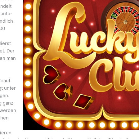
andelt
rauto-
ndlich
100
ierst
et. Der
igen man
arauf
t unter
agen.
g ganz
 werden
chen
ieren.