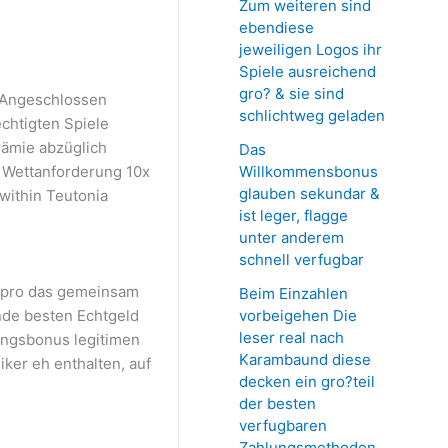
Zum weiteren sind
ebendiese
jeweiligen Logos ihr
Spiele ausreichend
gro? & sie sind
r Angeschlossen
schlichtweg geladen
chtigten Spiele
Prämie abzüglich
Das
Willkommensbonus
r Wettanforderung 10x
glauben sekundar &
within Teutonia
ist leger, flagge
unter anderem
schnell verfugbar
 pro das gemeinsam
Beim Einzahlen
vorbeigehen Die
ende besten Echtgeld
leser real nach
lungsbonus legitimen
Karambaund diese
iker eh enthalten, auf
decken ein gro?teil
der besten
verfugbaren
Zahlungsmethoden