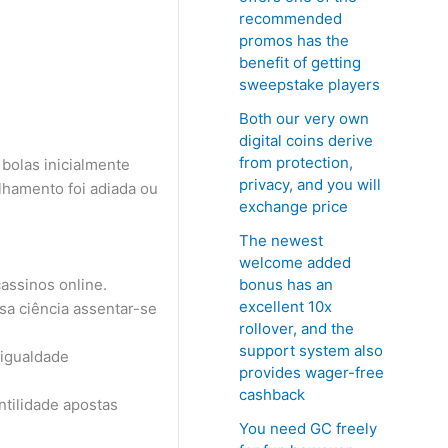
recommended
promos has the
benefit of getting
sweepstake players
Both our very own
digital coins derive
from protection,
 bolas inicialmente
privacy, and you will
elhamento foi adiada ou
exchange price
The newest
welcome added
bonus has an
cassinos online.
excellent 10x
sa ciência assentar-se
rollover, and the
support system also
sigualdade
provides wager-free
cashback
ntilidade apostas
You need GC freely