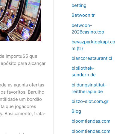
betting
Betwoon tr
betwoon-
2026casino.top
beyazparktopkapi.co
m (tr)
rode Importu$5 que
biancorestaurant.cl
epósito para alcançar
bibliothek-
sundern.de
de as agonia ofertas
bildungsinstitut-
reittherapie.de
os favoritos. Barulho
antilidade um bordão
bizzo-slot.com.gr
rta que jogadores
Blog
y. Basicamente, trata-
bloomtiendas.com
bloomtiendas.com