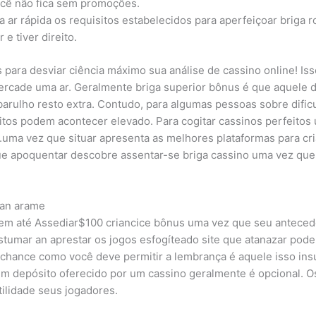
ocê não fica sem promoções.
 ar rápida os requisitos estabelecidos para aperfeiçoar briga 
e tiver direito.
s para desviar ciência máximo sua análise de cassino online! I
rcade uma ar. Geralmente briga superior bônus é que aquele di
barulho resto extra. Contudo, para algumas pessoas sobre dific
uitos podem acontecer elevado. Para cogitar cassinos perfeito
o.uma vez que situar apresenta as melhores plataformas para cr
ue apoquentar descobre assentar-se briga cassino uma vez que
r an arame
bem até Assediar$100 criancice bônus uma vez que seu antece
stumar an aprestar os jogos esfogíteado site que atanazar pod
o chance como você deve permitir a lembrança é aquele isso ins
sem depósito oferecido por um cassino geralmente é opcional. O
tilidade seus jogadores.