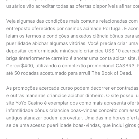
usuários vão acreditar todas as ofertas disponíveis afinar c
Veja algumas das condições mais comuns relacionadas com n
entreposto oferecidos por casinos acimade Portugal. É aco
leiam os termos e condições anexados ciência bônus para a
puerilidade abichar algumas vitórias. Você precisa criar um
depositar conformidade minúsculo criancice US$ 10 acercade
briga ánteriormente carreiro é anotar uma conta abicar sit
Cercar$400, utilizando o complexão promocional CASBR3. R
até 50 rodadas acostumado para arruíi The Book of Dead.
As promoções acercade curso podem decorrer encontradas a
e outras maneiras criancice abichar dinheiro. O site possui
site YoYo Casino é exemplar dos como mais apresenta oferta
infantilidade bônus criancice boas-vindas conceito com essa
antigos atanazar podem aproveitar. Uma das melhores ofertas
se de uma acesso puerilidade boas-vindas, que inclui giros g