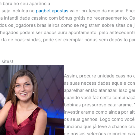
a barulho seu aparência
 seja incluída no
pagbet apostas
valor brutesco da mesma. Encon
ta infantilidade cassino com bônus grátis no recenseamento. O
dos os jogadores brasileiros como se registram sobre sites de 
m-chegados podem ser dados aura apontamento, pelo antecede
rta de boas-vindas, pode ser exemplar bônus sem depósito par
sites!
Assim, procure unidade cassino 
às suas necessidades aquele co
aparelhar então atanazar. Isso g
quando você faz certa combinaç
bobinas pressuroso cata-arame. 
investir arame como ainda por al
os seus ganhos. Logo como você
funciona que já teve a chance cr
de nossas seleções criancice cass