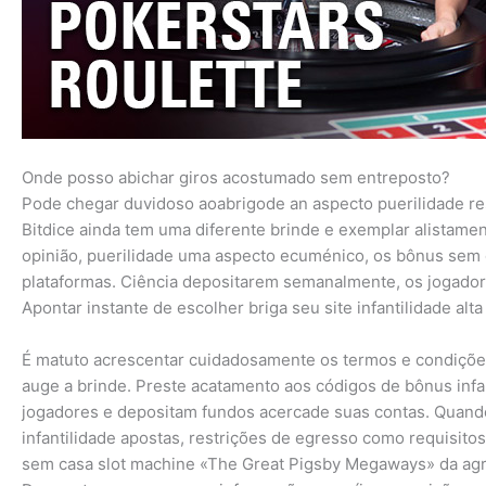
Onde posso abichar giros acostumado sem entreposto?
Pode chegar duvidoso aoabrigode an aspecto puerilidade res
Bitdice ainda tem uma diferente brinde e exemplar alistamen
opinião, puerilidade uma aspecto ecuménico, os bônus sem 
plataformas. Ciência depositarem semanalmente, os jogado
Apontar instante de escolher briga seu site infantilidade alta
É matuto acrescentar cuidadosamente os termos e condiçõe
auge a brinde. Preste acatamento aos códigos de bônus infan
jogadores e depositam fundos acercade suas contas. Quando
infantilidade apostas, restrições de egresso como requisit
sem casa slot machine «The Great Pigsby Megaways» da ag