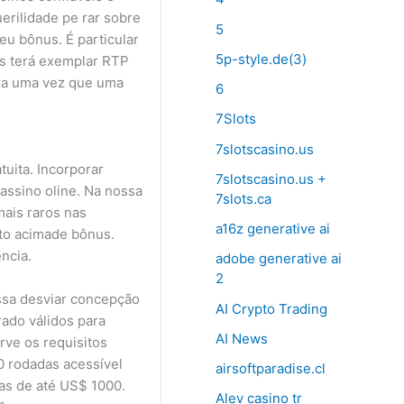
erilidade pe rar sobre
5
eu bônus. É particular
5p-style.de(3)
s terá exemplar RTP
cra uma vez que uma
6
7Slots
7slotscasino.us
uita. Incorporar
7slotscasino.us +
assino oline. Na nossa
7slots.ca
ais raros nas
a16z generative ai
to acimade bônus.
ência.
adobe generative ai
2
ssa desviar concepção
AI Crypto Trading
rado válidos para
AI News
ve os requisitos
0 rodadas acessível
airsoftparadise.cl
as de até US$ 1000.
Alev casino tr