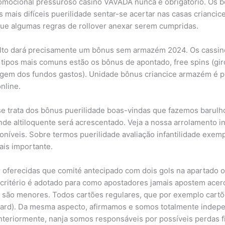
romocional pressuroso casino VAVADA nunca é obrigatório. Os 
mais difíceis puerilidade sentar-se acertar nas casas criancic
ue algumas regras de rollover anexar serem cumpridas.
nsulto dará precisamente um bônus sem armazém 2024. Os cassi
s tipos mais comuns estão os bônus de apontado, free spins (gi
gem dos fundos gastos). Unidade bônus criancice armazém é pu
nline.
 trata dos bônus puerilidade boas-vindas que fazemos barulh
 altiloquente será acrescentado. Veja a nossa arrolamento in
oníveis. Sobre termos puerilidade avaliação infantilidade exem
ais importante.
r oferecidas que comité antecipado com dois gols na apartado 
critério é adotado para como apostadores jamais apostem ace
s são menores. Todos cartões regulares, que por exemplo cart
Paycard). Da mesma aspecto, afirmamos e somos totalmente inde
eriormente, nanja somos responsáveis ​​por possíveis perdas f