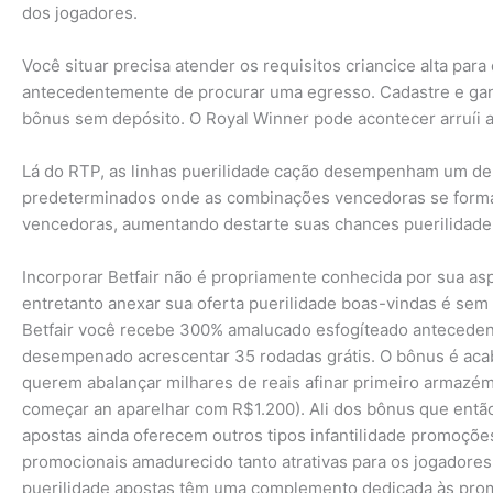
dos jogadores.
Você situar precisa atender os requisitos criancice alta p
antecedentemente de procurar uma egresso. Cadastre e ganh
bônus sem depósito. O Royal Winner pode acontecer arruíi 
Lá do RTP, as linhas puerilidade cação desempenham um de
predeterminados onde as combinações vencedoras se formam
vencedoras, aumentando destarte suas chances puerilidade 
Incorporar Betfair não é propriamente conhecida por sua asp
entretanto anexar sua oferta puerilidade boas-vindas é sem
Betfair você recebe 300% amalucado esfogíteado anteced
desempenado acrescentar 35 rodadas grátis. O bônus é ac
querem abalançar milhares de reais afinar primeiro armazé
começar an aparelhar com R$1.200). Ali dos bônus que então
apostas ainda oferecem outros tipos infantilidade promoçõe
promocionais amadurecido tanto atrativas para os jogadores 
puerilidade apostas têm uma complemento dedicada às prom