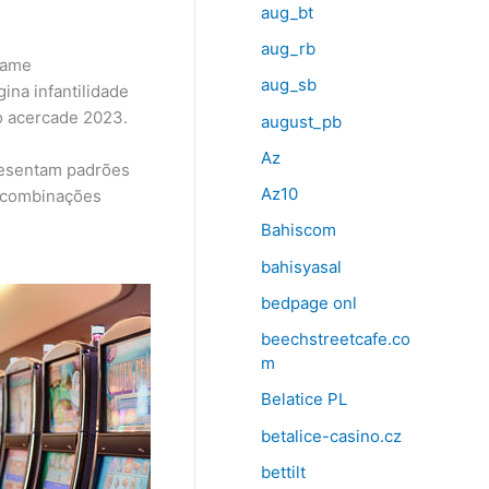
aug_bt
aug_rb
rame
aug_sb
na infantilidade
o acercade 2023.
august_pb
Az
resentam padrões
Az10
s combinações
Bahiscom
bahisyasal
bedpage onl
beechstreetcafe.co
m
Belatice PL
betalice-casino.cz
bettilt