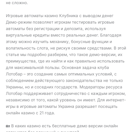
не сложно.
Игровые автоматы казино Клубника с выводом денег
Демо-режим позволяет игрокам тестировать игровые
автоматы без регистрации и депозита, используя
виртуальные кредиты вместо реальных денег. Благодаря
этому можно изучить механику, бонусные функции и
волатильность слота, не рискуя своими средствами. В этой
статье мы подробно разберем, что такое демо-версии, их
преимущества, где их найти и как правильно использовать
для максимальной пользы. Основная задача клуба
Лотобар – это создание самых оптимальных условий, с
соблюдением действующего законодательства не только
Украины, но и соседних государств. Модераторы ресурса
Лотобар поддерживает сотрудничество с каждым игроком,
независимо от того, какой уровень он имеет. Для интернет-
игры в игровые автоматы Украина разрешает посещать
онлайн казино с 21 года.
🏡 В каких казино есть бесплатные демо версии онлайн