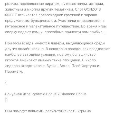
релизы, посвященные пиратам, путешествиям, истории,
животным и многим другим тематикам. Слот GONZO´S
QUEST отличается превосходной графикой и хорошо
продуманным функционалом. Участники отправляются в
интересное и увлекательное путешествие. Во время игры
сверху падают камни, способные принести вам прибыль.
При этом всегда имеются лидеры, выделяющиеся среди
других онлайн-казино. В некоторых заведениях предлагают
наиболее выгодные условия, поэтому большинство
игроков выбирают именно такие площадки. В число
лидеров входят казино Вулкан Вегас, Плей Фортуна и
Париматч.
{
Бонусная игра Pyramid Bonus и Diamond Bonus
|}
Они помогут повысить результативность игры на