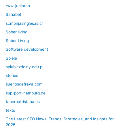
rww-junioren
Sahabet
scmonjasinglesas.cl
Sober living
Sober Living
Software development
Spiele
splubiczdolny.edu.pl
stories
suenosdefreya.com
sup-port-hamburg.de
tabernatristana.es
texts
The Latest SEO News: Trends, Strategies, and Insights for
2025