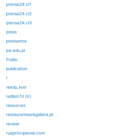
prensa24.cl1
prensa24.cl2
prensa24.cl3
press
prestamos
psr.edu.pl
Public
publication
r
ready_text
redbot.frl (tr)
resources
restaurantearegaleira.pt
review
ruaprincipereal.com