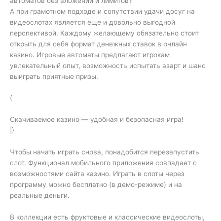
автоматов без вложений и лимитов?
А при грамотном подходе и сопутствии удачи досуг на
видеослотах является еще и довольно выгодной
перспективой. Каждому желающему обязательно стоит
открыть для себя формат денежных ставок в онлайн
казино. Игровые автоматы предлагают игрокам
увлекательный опыт, возможность испытать азарт и шанс
выиграть приятные призы.
{
Скачиваемое казино — удобная и безопасная игра!
|}
Чтобы начать играть снова, понадобится перезапустить
слот. Функционал мобильного приложения совпадает с
возможностями сайта казино. Играть в слоты через
программу можно бесплатно (в демо-режиме) и на
реальные деньги.
В коллекции есть фруктовые и классические видеослоты,