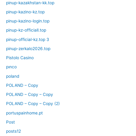
pinup-kazakhstan-kk.top
pinup-kazino-kz.top
pinup-kazino-login.top
pinup-kz-officiall.top
pinup-official-kz.top 3
pinup-zerkalo2026.top
Pistolo Casino
pınco
poland
POLAND – Copy
POLAND – Copy – Copy
POLAND – Copy – Copy (2)
portuspainhome.pt
Post
posts12