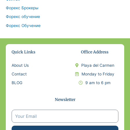
Форекс Брокеры
Форекс обучение
Форекс Обучение
Quick Links
Office Address
About Us
Playa del Carmen
Contact
Monday to Friday
BLOG
9 am to 6 pm
Newsletter