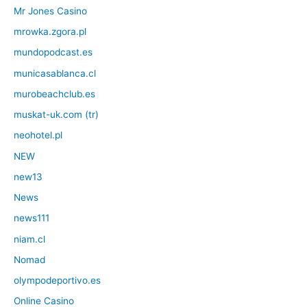
Mr Jones Casino
mrowka.zgora.pl
mundopodcast.es
municasablanca.cl
murobeachclub.es
muskat-uk.com (tr)
neohotel.pl
NEW
new13
News
news111
niam.cl
Nomad
olympodeportivo.es
Online Casino