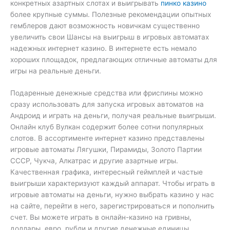
конкретных азартных слотах и выигрывать
пинко казино
более крупные суммы. Полезные рекомендации опытных
гемблеров дают возможность новичкам существенно
увеличить свои Шансы на выигрыш в игровых автоматах
надежных интернет казино. В интернете есть немало
хороших площадок, предлагающих отличные автоматы для
игры на реальные деньги.
Подаренные денежные средства или фриспины можно
сразу использовать для запуска игровых автоматов на
Андроид и играть на деньги, получая реальные выигрыши.
Онлайн клуб Вулкан содержит более сотни популярных
слотов. В ассортименте интернет казино представлены
игровые автоматы Лягушки, Пирамиды, Золото Партии
СССР, Чукча, Алкатрас и другие азартные игры.
Качественная графика, интересный геймплей и частые
выигрыши характеризуют каждый аппарат. Чтобы играть в
игровые автоматы на деньги, нужно выбрать казино у нас
на сайте, перейти в него, зарегистрироваться и пополнить
счет. Вы можете играть в онлайн-казино на гривны,
доллары, евро, рубли и другие денежные единицы.