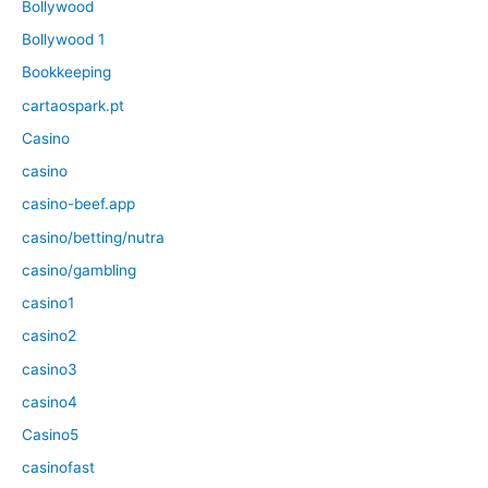
Bollywood
Bollywood 1
Bookkeeping
cartaospark.pt
Casino
casino
casino-beef.app
casino/betting/nutra
casino/gambling
casino1
casino2
casino3
casino4
Casino5
casinofast