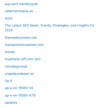
sup-port-hamburg.de
tabernatristana.es
texts
The Latest SEO News: Trends, Strategies, and Insights for
2025
themadisonmed.com
transportestrasamer.com
trends
truathlete-isff.com (en)
Uncategorized
unpedazodepan.es
Up X
up-x-on-15590-55
up-x-on-15590-679
updates