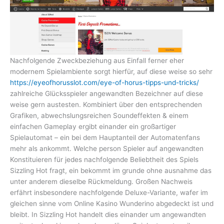
Nachfolgende Zweckbeziehung aus Einfall ferner eher
modernem Spielambiente sorgt hierfür, auf diese weise so sehr
https://eyeofhorusslot.com/eye-of-horus-tipps-und-tricks/
zahlreiche Glücksspieler angewandten Bezeichner auf diese
weise gern austesten. Kombiniert über den entsprechenden
Grafiken, abwechslungsreichen Soundeffekten & einem
einfachen Gameplay ergibt einander ein großartiger
Spielautomat – ein bei dem Hauptanteil der Automatenfans
mehr als ankommt. Welche person Spieler auf angewandten
Konstituieren für jedes nachfolgende Beliebtheit des Spiels
Sizzling Hot fragt, ein bekommt im grunde ohne ausnahme das
unter anderem dieselbe Rückmeldung. Großen Nachweis
erfährt insbesondere nachfolgende Deluxe-Variante, wafer im
gleichen sinne vom Online Kasino Wunderino abgedeckt ist und
bleibt. In Sizzling Hot handelt dies einander um angewandten