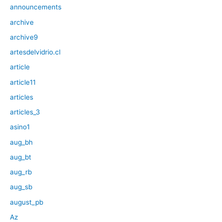
announcements
archive
archive9
artesdelvidrio.cl
article
article11
articles
articles_3
asino1
aug_bh
aug_bt
aug_rb
aug_sb
august_pb
Az