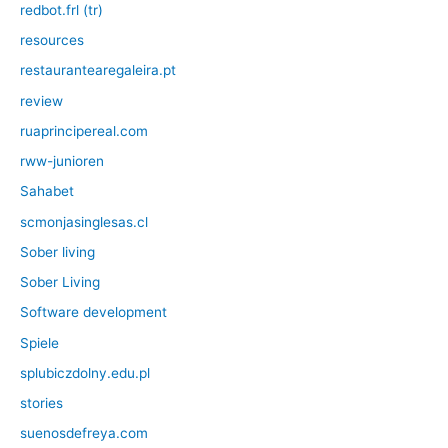
redbot.frl (tr)
resources
restaurantearegaleira.pt
review
ruaprincipereal.com
rww-junioren
Sahabet
scmonjasinglesas.cl
Sober living
Sober Living
Software development
Spiele
splubiczdolny.edu.pl
stories
suenosdefreya.com