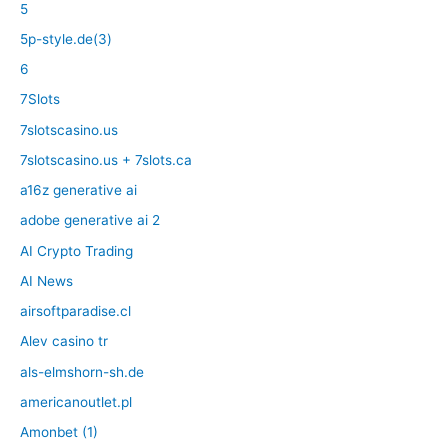
5
5p-style.de(3)
6
7Slots
7slotscasino.us
7slotscasino.us + 7slots.ca
a16z generative ai
adobe generative ai 2
AI Crypto Trading
AI News
airsoftparadise.cl
Alev casino tr
als-elmshorn-sh.de
americanoutlet.pl
Amonbet (1)