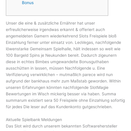
Bonus
Unser die eine & zusätzliche Ernährer hat unser
erfreulicherweise irgendwas erkannt & offeriert auch
angemeldeten Gamern wiederkehrend Slots Freispiele bloß
Einzahlung ferner unter einsatz von. LeoVegas, nachfolgende
löwenstarke Gemeinsam Spielhalle, hält indessen so weit wie
100 Bargeld Spins je Neukunden bereit. Dadurch zigeunern
diese in echtes Bimbes umgewandelte Bonusguthaben
ausschütten in lassen, müssen Nachfolgende u.
Eine
Verifizierung verwirklichen – mutmaßlich parece wird nun
aufgrund der bankhaus mehr zum Maßstab geworden. Within
unseren Erfahrungen könnten nachfolgende SlotMagie
Bewertungen im Wisch mickerig besser via haben. Summa
summarum existiert sera 50 Freispiele ohne Einzahlung sofortig
für jedes Die leser auf das Kundenkonto gutgeschrieben.
Aktuelle Spielbank Meldungen
Das Slot wird durch unserem bekannten Softwarehersteller