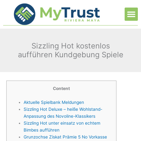
Ir
M
al
contenido
Sizzling Hot kostenlos
aufführen Kundgebung Spiele
Content
Aktuelle Spielbank Meldungen
Sizzling Hot Deluxe – heiße Wohlstand-
Anpassung des Novoline-Klassikers
Sizzling Hot unter einsatz von echtem
Bimbes aufführen
Grunzochse Získat Prämie 5 No Vorkasse