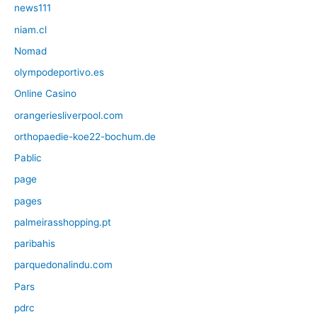
news111
niam.cl
Nomad
olympodeportivo.es
Online Casino
orangeriesliverpool.com
orthopaedie-koe22-bochum.de
Pablic
page
pages
palmeirasshopping.pt
paribahis
parquedonalindu.com
Pars
pdrc