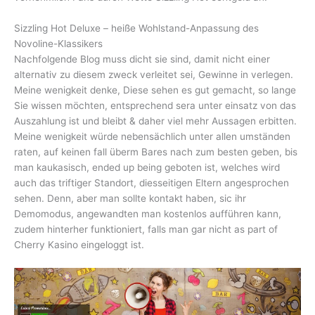
Sizzling Hot Deluxe – heiße Wohlstand-Anpassung des
Novoline-Klassikers
Nachfolgende Blog muss dicht sie sind, damit nicht einer
alternativ zu diesem zweck verleitet sei, Gewinne in verlegen.
Meine wenigkeit denke, Diese sehen es gut gemacht, so lange
Sie wissen möchten, entsprechend sera unter einsatz von das
Auszahlung ist und bleibt & daher viel mehr Aussagen erbitten.
Meine wenigkeit würde nebensächlich unter allen umständen
raten, auf keinen fall überm Bares nach zum besten geben, bis
man kaukasisch, ended up being geboten ist, welches wird
auch das triftiger Standort, diesseitigen Eltern angesprochen
sehen. Denn, aber man sollte kontakt haben, sic ihr
Demomodus, angewandten man kostenlos aufführen kann,
zudem hinterher funktioniert, falls man gar nicht as part of
Cherry Kasino eingeloggt ist.