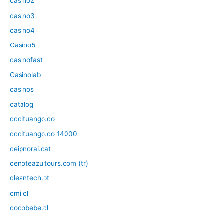
casino2
casino3
casino4
Casino5
casinofast
Casinolab
casinos
catalog
cccituango.co
cccituango.co 14000
ceipnorai.cat
cenoteazultours.com (tr)
cleantech.pt
cmi.cl
cocobebe.cl