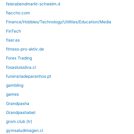
feierabendmarkt-schwelm.d
fiaccho.com
Finance/Hobbies/Technology/Utilities/Education/Media
FinTech
fiser.es
fitness-pro-aktiv.de
Forex Trading
fosasluissilva.cl
funerariadeparanhos.pt
gambling
games
Grandpasha
Grandpashabet
grom.club (tr)
gymsaludimagen.cl