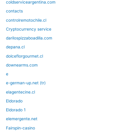
coldserviceargentina.com
contacts
controlremotochile.cl
Cryptocurrency service
darilospizzaboadilla.com
depana.cl
dolceflorgourmet.cl
downearms.com
e
e-german-up.net (tr)
elagentecine.cl
Eldorado
Eldorado 1
elemergente.net
Fairspin-casino