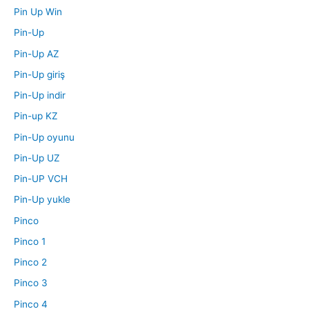
Pin Up Win
Pin-Up
Pin-Up AZ
Pin-Up giriş
Pin-Up indir
Pin-up KZ
Pin-Up oyunu
Pin-Up UZ
Pin-UP VCH
Pin-Up yukle
Pinco
Pinco 1
Pinco 2
Pinco 3
Pinco 4