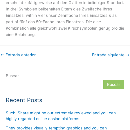
erscheint zufälligerweise auf den Glätten in beliebiger Standort.
In drei Symbolen beibehalten Eltern dies Zweifache Ihres
Einsatzes, within vier unser Zehnfache Ihres Einsatzes & as
part of fünf das 50-Fache Ihres Einsatzes. Die eine
Kombination alle gleichwohl zwei Kirschsymbolen genug pro die
eine Belohnung.
←
Entrada anterior
Entrada siguiente
→
Buscar
Buscar
Recent Posts
Such, Share might be our extremely reviewed and you can
highly regarded online casino platforms
They provides visually tempting graphics and you can