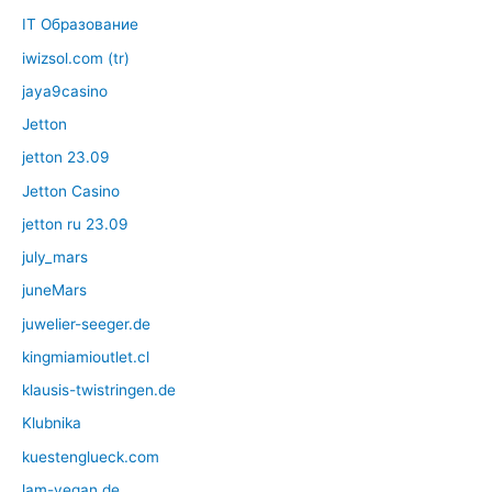
IT Образование
iwizsol.com (tr)
jaya9casino
Jetton
jetton 23.09
Jetton Casino
jetton ru 23.09
july_mars
juneMars
juwelier-seeger.de
kingmiamioutlet.cl
klausis-twistringen.de
Klubnika
kuestenglueck.com
lam-vegan.de