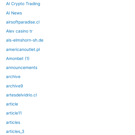
AI Crypto Trading
AI News
airsoftparadise.cl
Alev casino tr
als-elmshorn-sh.de
americanoutlet.pl
Amonbet (1)
announcements
archive
archive9
artesdelvidrio.cl
article
article11
articles
articles_3