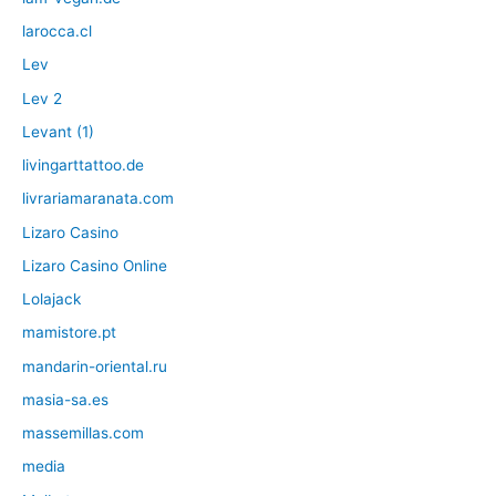
larocca.cl
Lev
Lev 2
Levant (1)
livingarttattoo.de
livrariamaranata.com
Lizaro Casino
Lizaro Casino Online
Lolajack
mamistore.pt
mandarin-oriental.ru
masia-sa.es
massemillas.com
media