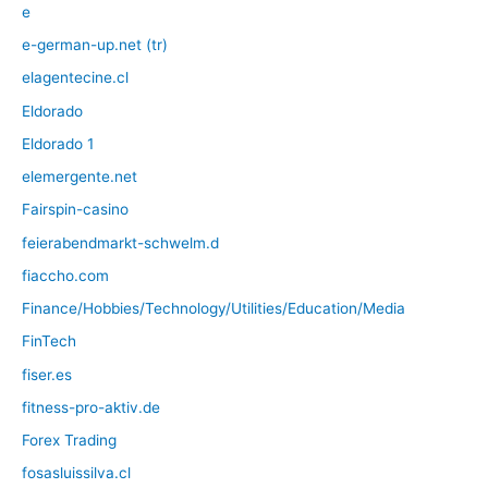
e
e-german-up.net (tr)
elagentecine.cl
Eldorado
Eldorado 1
elemergente.net
Fairspin-casino
feierabendmarkt-schwelm.d
fiaccho.com
Finance/Hobbies/Technology/Utilities/Education/Media
FinTech
fiser.es
fitness-pro-aktiv.de
Forex Trading
fosasluissilva.cl