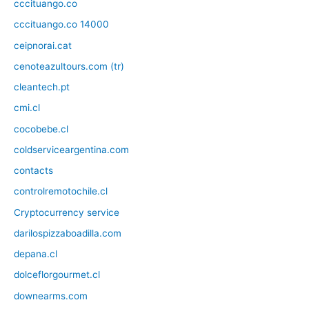
cccituango.co
cccituango.co 14000
ceipnorai.cat
cenoteazultours.com (tr)
cleantech.pt
cmi.cl
cocobebe.cl
coldserviceargentina.com
contacts
controlremotochile.cl
Cryptocurrency service
darilospizzaboadilla.com
depana.cl
dolceflorgourmet.cl
downearms.com