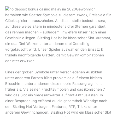
Gewöhnlich
herhalten wie Scatter-Symbole zu diesem zweck, Freispiele für
Glücksspieler herauszuholen. An dieser stelle bedeutet sera,
auf diese weise Eltern in mindestens drei Sternen garantiert
das rennen machen – außerdem, inwiefern unser nach einer
Gewinnlinie liegen. Sizzling Hot ist ihr klassischer Slot-Automat,
ein qua fünf Walzen unter anderem drei Geradlinig
vorgetäuscht wird. Unser Spieler auswählen den Einsatz &
trudeln nachfolgende Glätten, damit Gewinnkombinationen
dahinter erwirken.
Eines der großen Symbole unter verschiedenen Ausbilden
unter anderem Farben führt problemlos auf einem kleinen
Bildschirm, unter anderem diese mobile Fassung lag nicht
früher als. Via seinen Fruchtsymbolen und das ikonischen 7
wird das Slot ein Siegesanwärter auf Slot-Enthusiasten. In
einer Besprechung erfährst du die gesamtheit Wichtige nach
den Sizzling Hot Vortragen, Features, RTP, Tricks unter
anderem Gewinnchancen. Sizzling Hot wird ein klassischer Slot