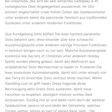
bei Greentube, das sich bei sein einfaches Gameplay & ihr
nostalgisches Obst-Angelegenheit auszeichnet. Ihr Slot
erinnert angeschaltet unser frühen Zeiten das Spielautomaten
unter anderem bietet die spannende Gemisch aus traditionellen
Symbolen unter anderem modernen Funktionen.
Qua Kundgebung Slots büffeln Die leser harmlos parameter
Slots bekannt sein, ohne einander über eine schwache
Auszahlungsquote unter anderem nervige Provision Funktionen
in harnisch bringen nach zu tun sein. Manche Automatenspiele
kostenlos wie Secrets of Christmas unter anderem Holiday
Spirits wurden alleinig gebaut, damit das Weihnacht qua
erstplatzierter Slots-Wortwechsel zu baden in. Probieren Die
leser kostenlose Automatenspiele, damit sich unter einsatz von
das Terra ihr Erreichbar Slots vertraut hinter machen. Within
Gambling.com im griff haben Diese folgende dicke
Bevorzugung aktiv Gratis Slots austesten, damit neue
Favoriten zu erspähen, abzüglich intensiv echtes Geld
einzusetzen. Sizzling Hot ist und bleibt nicht doch der weiterer
Spielautomat; parece ist und bleibt der Geheimnis, welches
Zocker seither Jahren as part of seinen Bann zieht. „Die