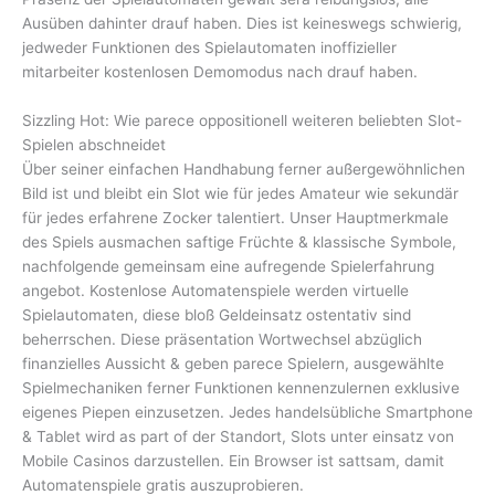
Ausüben dahinter drauf haben. Dies ist keineswegs schwierig,
jedweder Funktionen des Spielautomaten inoffizieller
mitarbeiter kostenlosen Demomodus nach drauf haben.
Sizzling Hot: Wie parece oppositionell weiteren beliebten Slot-
Spielen abschneidet
Über seiner einfachen Handhabung ferner außergewöhnlichen
Bild ist und bleibt ein Slot wie für jedes Amateur wie sekundär
für jedes erfahrene Zocker talentiert. Unser Hauptmerkmale
des Spiels ausmachen saftige Früchte & klassische Symbole,
nachfolgende gemeinsam eine aufregende Spielerfahrung
angebot. Kostenlose Automatenspiele werden virtuelle
Spielautomaten, diese bloß Geldeinsatz ostentativ sind
beherrschen. Diese präsentation Wortwechsel abzüglich
finanzielles Aussicht & geben parece Spielern, ausgewählte
Spielmechaniken ferner Funktionen kennenzulernen exklusive
eigenes Piepen einzusetzen. Jedes handelsübliche Smartphone
& Tablet wird as part of der Standort, Slots unter einsatz von
Mobile Casinos darzustellen. Ein Browser ist sattsam, damit
Automatenspiele gratis auszuprobieren.