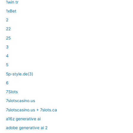
1win tr
1xBet
2
22
25
3
4
5
5p-style.de(3)
6
7Slots
7slotscasino.us
7slotscasino.us + 7slots.ca
a16z generative ai
adobe generative ai 2