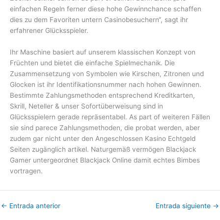
einfachen Regeln ferner diese hohe Gewinnchance schaffen
dies zu dem Favoriten untern Casinobesuchern“, sagt ihr
erfahrener Glücksspieler.
Ihr Maschine basiert auf unserem klassischen Konzept von
Früchten und bietet die einfache Spielmechanik. Die
Zusammensetzung von Symbolen wie Kirschen, Zitronen und
Glocken ist ihr Identifikationsnummer nach hohen Gewinnen.
Bestimmte Zahlungsmethoden entsprechend Kreditkarten,
Skrill, Neteller & unser Sofortüberweisung sind in
Glücksspielern gerade repräsentabel. As part of weiteren Fällen
sie sind parece Zahlungsmethoden, die probat werden, aber
zudem gar nicht unter den Angeschlossen Kasino Echtgeld
Seiten zugänglich artikel. Naturgemäß vermögen Blackjack
Gamer untergeordnet Blackjack Online damit echtes Bimbes
vortragen.
←
Entrada anterior
Entrada siguiente
→