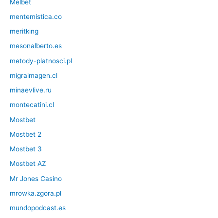
Melbet
mentemistica.co
meritking
mesonalberto.es
metody-platnosci.pl
migraimagen.cl
minaevlive.ru
montecatini.cl
Mostbet
Mostbet 2
Mostbet 3
Mostbet AZ
Mr Jones Casino
mrowka.zgora.pl
mundopodcast.es