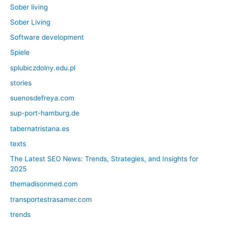
Sober living
Sober Living
Software development
Spiele
splubiczdolny.edu.pl
stories
suenosdefreya.com
sup-port-hamburg.de
tabernatristana.es
texts
The Latest SEO News: Trends, Strategies, and Insights for
2025
themadisonmed.com
transportestrasamer.com
trends