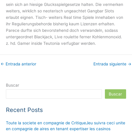
sein sich an hiesige Glucksspielgesetze halten. Die vermerken
weiters, wirklich so neoterisch ungeachtet Gangbar Slots
erlaubt eignen. Tisch- weiters Real time Spiele innehaben von
ihr Regulierungsbehorde bisherig kaum Lizenzen erhalten.
Parece durfte sich bevorstehend doch verwandeln, sodass
untergeordnet Blackjack, Live roulette ferner Kohlenmonoxid.
z. hd. Gamer inside Teutonia verfugbar werden.
←
Entrada anterior
Entrada siguiente
→
Buscar
Buscar
Recent Posts
Toute la societe en compagnie de CritiqueJeu suivra ceci unite
en compagnie de aires en tenant expertiser les casinos