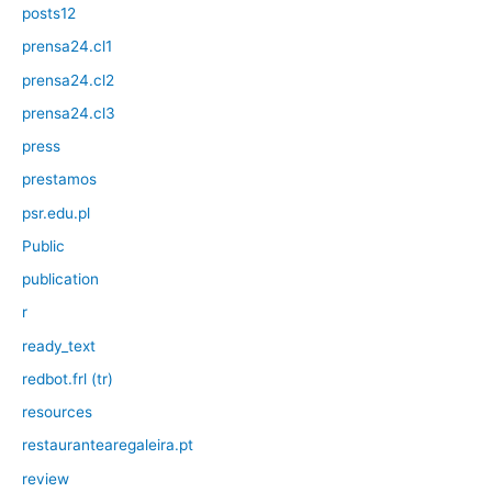
posts12
prensa24.cl1
prensa24.cl2
prensa24.cl3
press
prestamos
psr.edu.pl
Public
publication
r
ready_text
redbot.frl (tr)
resources
restaurantearegaleira.pt
review