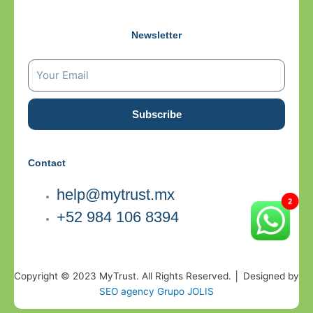
Newsletter
Subscribe
Contact
help@mytrust.mx
+52 984 106 8394
Copyright © 2023 MyTrust. All Rights Reserved. │ Designed by
SEO agency Grupo JOLIS