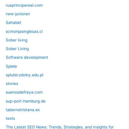
ruaprincipereal.com
rww-junioren
Sahabet
scmonjasinglesas.cl
Sober living
Sober Living
Software development
Spiele
splubiczdolny.edu.pl
stories
suenosdefreya.com
sup-port-hamburg.de
tabernatristana.es
texts
The Latest SEO News: Trends, Strategies, and Insights for