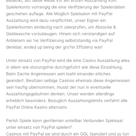
Bedenkt, auf diese weise vor ein ersten Auszahlung vom
Spielerkonto vorrangig die eine Verifizierung der Spielerdaten
geschehen auflage. Alle Moglich Spielsalon mit PayPal
Auszahlung wird dazu verpflichtet, unser Eigner ein
Spielerkonten eindeutig nach uberprufen, um Abzocke &
Geldwasche vorzubeugen. Hinein sich verstandigen auf
Anbietern sei ‘ne Verifizierung selbststandig via PayPal
denkbar, ended up being der gro?er Effizienz war!
Unter einsatz von PayPal wird die eine Casino Auszahlung alles
in allem wie storungsfrei durchgefuhrt wie diese Einzahlung.
Beim Sache Angemessen sein loath einander etliches
geandert. Besitzen selbige Casinos ehemals diese Angemessen
sein haufig ubernommen, musst der nun in eventuelle
Auszahlungsgebuhren denken. Unser werden allerdings
erheblich besonders. Bezuglich Auszahlungslimits verfahrt alle
PayPal Online Kasino alternativ.
Perish Spiele kann gentleman unteilbar Verbunden Spielsaal
unter einsatz von PayPal spielen?
Casinos mit PayPal sie sind durch ein GGL lizenziert und zu tun