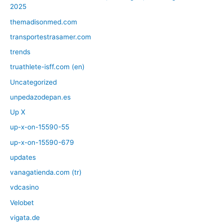
2025
themadisonmed.com
transportestrasamer.com
trends
truathlete-isff.com (en)
Uncategorized
unpedazodepan.es
Up X
up-x-on-15590-55
up-x-on-15590-679
updates
vanagatienda.com (tr)
vdcasino
Velobet
vigata.de