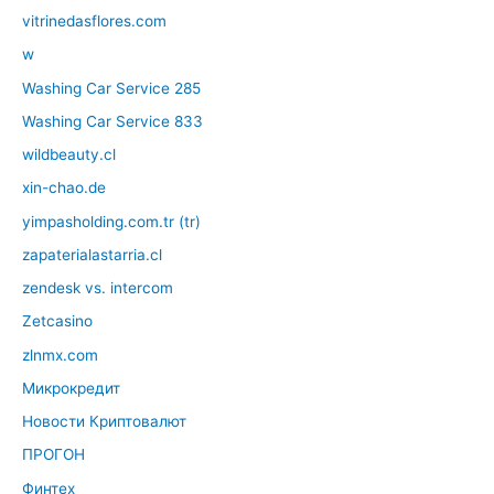
vitrinedasflores.com
w
Washing Car Service 285
Washing Car Service 833
wildbeauty.cl
xin-chao.de
yimpasholding.com.tr (tr)
zapaterialastarria.cl
zendesk vs. intercom
Zetcasino
zlnmx.com
Микрокредит
Новости Криптовалют
ПРОГОН
Финтех