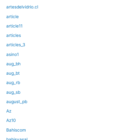
artesdelvidrio.cl
article
article11
articles
articles_3
asino1
aug_bh
aug_bt
aug_rb
aug_sb
august_pb
Az
Az10
Bahiscom
bahisyasal