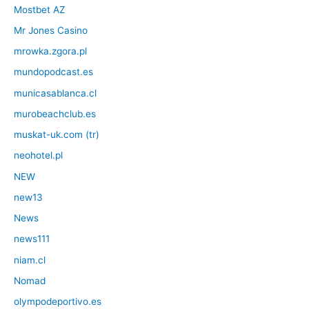
Mostbet AZ
Mr Jones Casino
mrowka.zgora.pl
mundopodcast.es
municasablanca.cl
murobeachclub.es
muskat-uk.com (tr)
neohotel.pl
NEW
new13
News
news111
niam.cl
Nomad
olympodeportivo.es