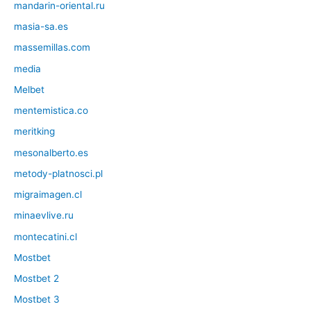
mandarin-oriental.ru
masia-sa.es
massemillas.com
media
Melbet
mentemistica.co
meritking
mesonalberto.es
metody-platnosci.pl
migraimagen.cl
minaevlive.ru
montecatini.cl
Mostbet
Mostbet 2
Mostbet 3