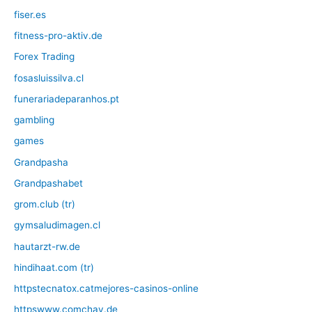
fiser.es
fitness-pro-aktiv.de
Forex Trading
fosasluissilva.cl
funerariadeparanhos.pt
gambling
games
Grandpasha
Grandpashabet
grom.club (tr)
gymsaludimagen.cl
hautarzt-rw.de
hindihaat.com (tr)
httpstecnatox.catmejores-casinos-online
httpswww.comchay.de