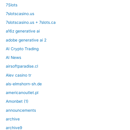
7Slots
7slotscasino.us
7slotscasino.us + 7slots.ca
a16z generative ai
adobe generative ai 2
AI Crypto Trading
AI News
airsoftparadise.cl
Alev casino tr
als-elmshorn-sh.de
americanoutlet.pl
Amonbet (1)
announcements
archive
archive9