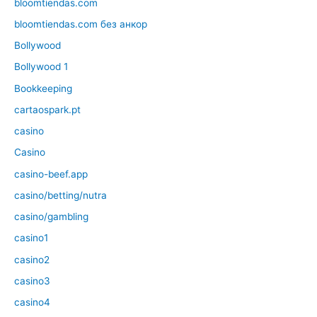
bloomtiendas.com
bloomtiendas.com без анкор
Bollywood
Bollywood 1
Bookkeeping
cartaospark.pt
casino
Casino
casino-beef.app
casino/betting/nutra
casino/gambling
casino1
casino2
casino3
casino4