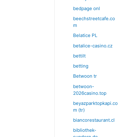
bedpage onl
beechstreetcafe.co
m
Belatice PL
betalice-casino.cz
bettilt
betting
Betwoon tr
betwoon-
2026casino.top
beyazparktopkapi.co
m (tr)
biancorestaurant.cl
bibliothek-
sundern.de