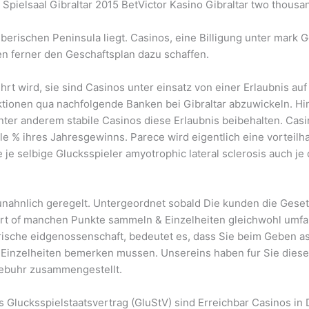
pielsaal Gibraltar 2015 BetVictor Kasino Gibraltar two thousa
 Iberischen Peninsula liegt. Casinos, eine Billigung unter mark 
en ferner den Geschaftsplan dazu schaffen.
t wird, sie sind Casinos unter einsatz von einer Erlaubnis a
ktionen qua nachfolgende Banken bei Gibraltar abzuwickeln. Hin
er anderem stabile Casinos diese Erlaubnis beibehalten. Cas
le % ihres Jahresgewinns. Parece wird eigentlich eine vorteilh
e je selbige Glucksspieler amyotrophic lateral sclerosis auch je
 unahnlich geregelt. Untergeordnet sobald Die kunden die Geset
rt of manchen Punkte sammeln & Einzelheiten gleichwohl umf
sche eidgenossenschaft, bedeutet es, dass Sie beim Geben as 
le Einzelheiten bemerken mussen. Unsereins haben fur Sie diese
Gebuhr zusammengestellt.
s Glucksspielstaatsvertrag (GluStV) sind Erreichbar Casinos in