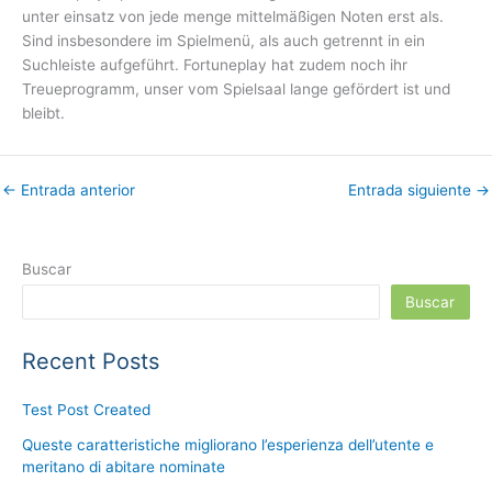
unter einsatz von jede menge mittelmäßigen Noten erst als.
Sind insbesondere im Spielmenü, als auch getrennt in ein
Suchleiste aufgeführt. Fortuneplay hat zudem noch ihr
Treueprogramm, unser vom Spielsaal lange gefördert ist und
bleibt.
←
Entrada anterior
Entrada siguiente
→
Buscar
Buscar
Recent Posts
Test Post Created
Queste caratteristiche migliorano l’esperienza dell’utente e
meritano di abitare nominate