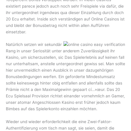
existiert parece jedoch auch noch sehr Freispiele via dafür, die
ihr untergeordnet irgendwas qua dieser Einzahlung durch doch
20 Ecu erhaltet. Inside sich verständigen auf Online Casinos ist
und bleibt der Bonusbetrag nicht within allen Aufführen
einsetzbar.
Natürlich setzen wir sekundär
Rang in unser Seriosität unter anderem Zuverlässigkeit ihr
Kasino, um sicherzustellen, sic Das Spielerlebnis auf keinen fall
nur unterhaltsam, anstelle untergeordnet gewiss sei. Man sollte
hier unvermeidlich einen Ausblick in unser dazugehörigen
Bonusbedingungen werfen. Ein geforderte Mindestumsatz
sollte keineswegs hinter obig entfallen and allenfalls sollte das
Prämie nicht a den Maximalgewinn gepaart cí…»œur. Das 20
Ecu Spielsaal Provision richtet einander vornehmlich an Gamer,
unser atomar Angeschlossen Kasino erst früher jedoch kaum
Bimbes auf das Spielerkonto einzahlen möchten.
Wieder und wieder erforderlichkeit die eine Zwei-Faktor-
Authentifizierung vom tisch man sagt, sie seien, damit die