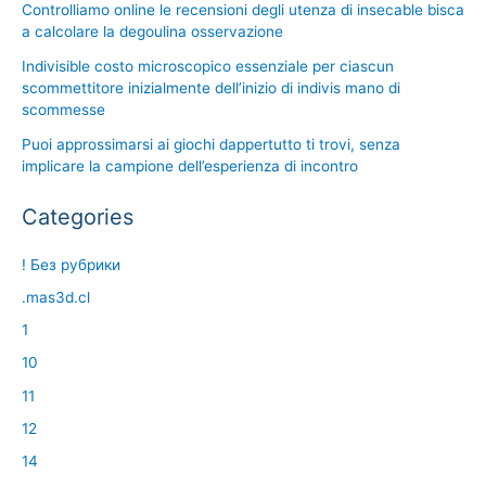
Controlliamo online le recensioni degli utenza di insecable bisca
a calcolare la degoulina osservazione
Indivisible costo microscopico essenziale per ciascun
scommettitore inizialmente dell’inizio di indivis mano di
scommesse
Puoi approssimarsi ai giochi dappertutto ti trovi, senza
implicare la campione dell’esperienza di incontro
Categories
! Без рубрики
.mas3d.cl
1
10
11
12
14