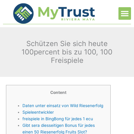
Ir
M
al
contenido
Schützen Sie sich heute
100percent bis zu 100, 100
Freispiele
Content
Daten unter einsatz von Wild Riesenerfolg
Spieleentwickler
freispiele in BingBong für jedes 1 ecu
Gibt sera diesseitigen Bonus für jedes
einen 50 Riesenerfolg Fruits Slot?