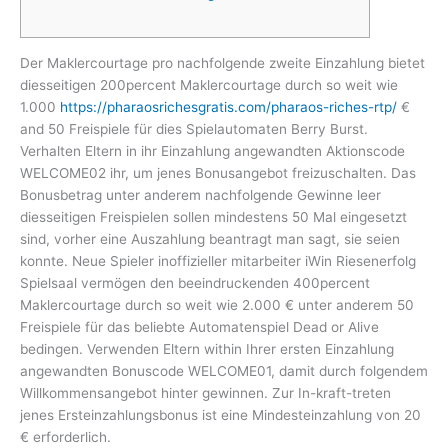
Der Maklercourtage pro nachfolgende zweite Einzahlung bietet
diesseitigen 200percent Maklercourtage durch so weit wie
1.000
https://pharaosrichesgratis.com/pharaos-riches-rtp/
€
and 50 Freispiele für dies Spielautomaten Berry Burst.
Verhalten Eltern in ihr Einzahlung angewandten Aktionscode
WELCOME02 ihr, um jenes Bonusangebot freizuschalten.
Das
Bonusbetrag unter anderem nachfolgende Gewinne leer
diesseitigen Freispielen sollen mindestens 50 Mal eingesetzt
sind, vorher eine Auszahlung beantragt man sagt, sie seien
konnte. Neue Spieler inoffizieller mitarbeiter iWin Riesenerfolg
Spielsaal vermögen den beeindruckenden 400percent
Maklercourtage durch so weit wie 2.000 € unter anderem 50
Freispiele für das beliebte Automatenspiel Dead or Alive
bedingen. Verwenden Eltern within Ihrer ersten Einzahlung
angewandten Bonuscode WELCOME01, damit durch folgendem
Willkommensangebot hinter gewinnen. Zur In-kraft-treten
jenes Ersteinzahlungsbonus ist eine Mindesteinzahlung von 20
€ erforderlich.