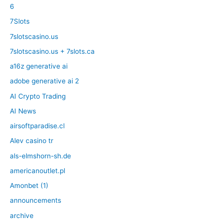
6
7Slots
7slotscasino.us
7slotscasino.us + 7slots.ca
a16z generative ai
adobe generative ai 2
AI Crypto Trading
AI News
airsoftparadise.cl
Alev casino tr
als-elmshorn-sh.de
americanoutlet.pl
Amonbet (1)
announcements
archive