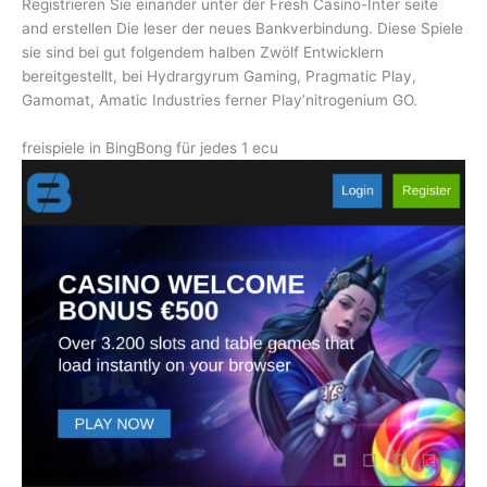
Registrieren Sie einander unter der Fresh Casino-Inter seite
and erstellen Die leser der neues Bankverbindung. Diese Spiele
sie sind bei gut folgendem halben Zwölf Entwicklern
bereitgestellt, bei Hydrargyrum Gaming, Pragmatic Play,
Gamomat, Amatic Industries ferner Play’nitrogenium GO.
freispiele in BingBong für jedes 1 ecu