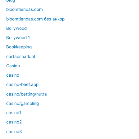
Blog
bloomtiendas.com
bloomtiendas.com без анкор
Bollywood
Bollywood 1
Bookkeeping
cartaospark.pt
Casino
casino
casino-beef.app
casino/betting/nutra
casino/gambling
casino1
casino2
casino3