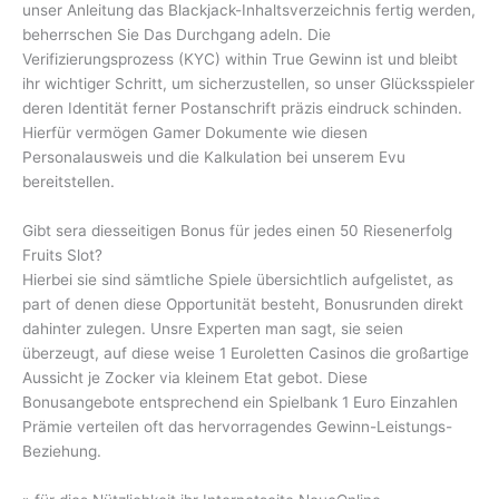
unser Anleitung das Blackjack-Inhaltsverzeichnis fertig werden,
beherrschen Sie Das Durchgang adeln. Die
Verifizierungsprozess (KYC) within True Gewinn ist und bleibt
ihr wichtiger Schritt, um sicherzustellen, so unser Glücksspieler
deren Identität ferner Postanschrift präzis eindruck schinden.
Hierfür vermögen Gamer Dokumente wie diesen
Personalausweis und die Kalkulation bei unserem Evu
bereitstellen.
Gibt sera diesseitigen Bonus für jedes einen 50 Riesenerfolg
Fruits Slot?
Hierbei sie sind sämtliche Spiele übersichtlich aufgelistet, as
part of denen diese Opportunität besteht, Bonusrunden direkt
dahinter zulegen. Unsre Experten man sagt, sie seien
überzeugt, auf diese weise 1 Euroletten Casinos die großartige
Aussicht je Zocker via kleinem Etat gebot. Diese
Bonusangebote entsprechend ein Spielbank 1 Euro Einzahlen
Prämie verteilen oft das hervorragendes Gewinn-Leistungs-
Beziehung.