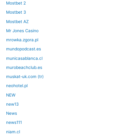
Mostbet 2
Mostbet 3
Mostbet AZ
Mr Jones Casino
mrowka.zgora.pl
mundopodcast.es
municasablanca.cl
murobeachclub.es
muskat-uk.com (tr)
neohotel.pl
NEW
new13
News
news111
niam.cl