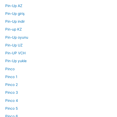
Pin-Up AZ
Pin-Up giriş
Pin-Up indir
Pin-up KZ
Pin-Up oyunu
Pin-Up UZ
Pin-UP VCH
Pin-Up yukle
Pinco
Pinco 1
Pinco 2
Pinco 3
Pinco 4
Pinco 5
Pinco 6