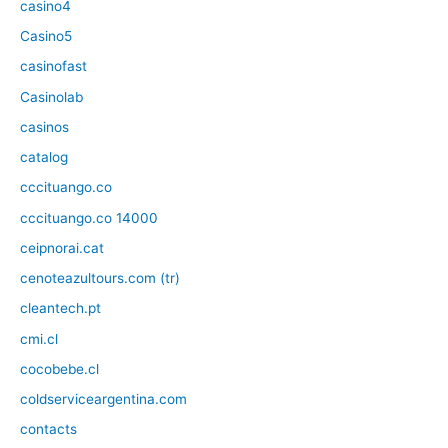
casino4
Casino5
casinofast
Casinolab
casinos
catalog
cccituango.co
cccituango.co 14000
ceipnorai.cat
cenoteazultours.com (tr)
cleantech.pt
cmi.cl
cocobebe.cl
coldserviceargentina.com
contacts