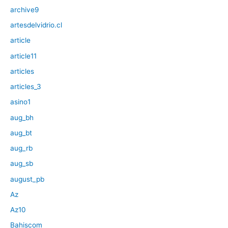
archive9
artesdelvidrio.cl
article
article11
articles
articles_3
asino1
aug_bh
aug_bt
aug_rb
aug_sb
august_pb
Az
Az10
Bahiscom