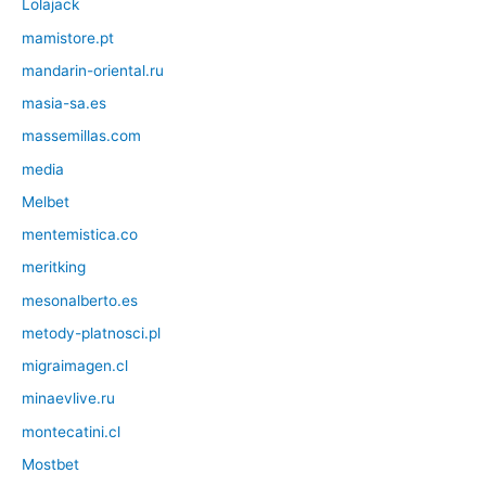
Lolajack
mamistore.pt
mandarin-oriental.ru
masia-sa.es
massemillas.com
media
Melbet
mentemistica.co
meritking
mesonalberto.es
metody-platnosci.pl
migraimagen.cl
minaevlive.ru
montecatini.cl
Mostbet